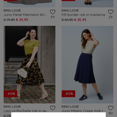
KING LOUIE
KING LOUIE
Juno Panel Mariniere Stripe rok in beacon blauw
Fifi border rok in mazarine
59
29
€ 74,95
€ 29,95
€ 64,95
€ 25,95
- 60%
- 60%
KING LOUIE
KING LOUIE
Laia La Rochelle rok in zwart
Juno Milano Crepe midi rok in beacon blauw
66
80
€ 79,95
€ 31,95
€ 79,95
€ 31,95