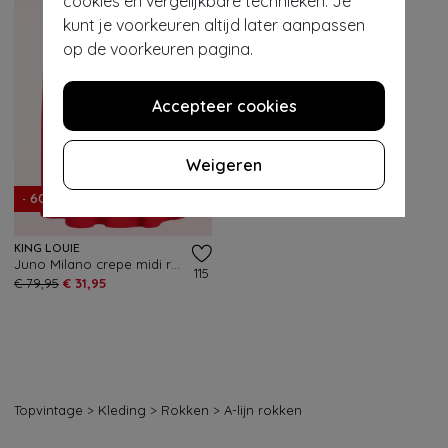
cookies en vergelijkbare technieken. Je
kunt je voorkeuren altijd later aanpassen
op de voorkeuren pagina.
Accepteer cookies
Weigeren
- 60%
KING LOUIE
Juno Milano crepe midi rok in vuurrood
115
€ 79,95
€ 31,95
Topvintage
>
Kleding
>
Rokken
>
A-lijn rokken