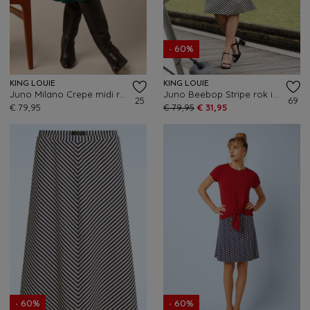
- 60%
KING LOUIE
KING LOUIE
Juno Milano Crepe midi rok in botanisch groen
Juno Beebop Stripe rok in multi
25
69
€ 79,95
€ 79,95
€ 31,95
- 60%
- 60%