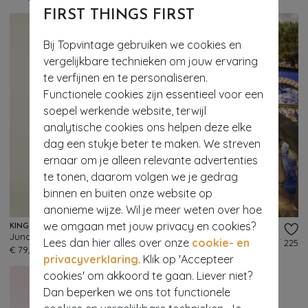
FIRST THINGS FIRST
Bij Topvintage gebruiken we cookies en
vergelijkbare technieken om jouw ervaring
te verfijnen en te personaliseren.
Functionele cookies zijn essentieel voor een
soepel werkende website, terwijl
analytische cookies ons helpen deze elke
dag een stukje beter te maken. We streven
ernaar om je alleen relevante advertenties
te tonen, daarom volgen we je gedrag
binnen en buiten onze website op
- 60%
anonieme wijze. Wil je meer weten over hoe
we omgaan met jouw privacy en cookies?
KING LOUIE
TOPVINTAGE BOUTIQUE COLLECTION
Juno Milano Crepe midi rok in zwart
Evelyn gebreide maxi rok in gebroken wit
Lees dan hier alles over onze
cookie- en
78
225
€ 79,95
€ 49,95
€ 19,95
privacyverklaring
. Klik op 'Accepteer
cookies' om akkoord te gaan. Liever niet?
Dan beperken we ons tot functionele