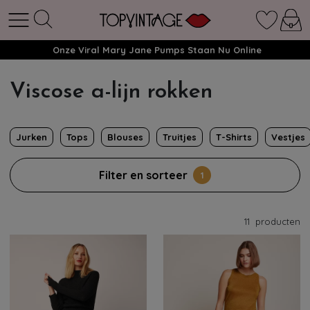
Onze Viral Mary Jane Pumps Staan Nu Online
Viscose a-lijn rokken
Jurken
Tops
Blouses
Truitjes
T-Shirts
Vestjes
Filter en sorteer
1
11
producten