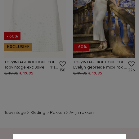
- 60%
EXCLUSIEF
- 60%
TOPVINTAGE BOUTIQUE COLLECTION
TOPVINTAGE BOUTIQUE COLLECTION
Topvintage exclusive ~ Priscialla Pearl gebreide a-lijn rok in wit
Evelyn gebreide maxi rok in gebroken wit
158
226
€ 49,95
€ 19,95
€ 49,95
€ 19,95
Topvintage
>
Kleding
>
Rokken
>
A-lijn rokken