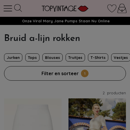
Onze Viral Mary Jane Pumps Staan Nu Online
Bruid a-lijn rokken
Jurken
Tops
Blouses
Truitjes
T-Shirts
Vestjes
Filter en sorteer
1
2
producten