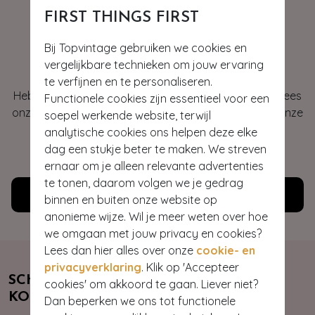
FIRST THINGS FIRST
Hey gorgeous
Bij Topvintage gebruiken we cookies en
vergelijkbare technieken om jouw ervaring
te verfijnen en te personaliseren.
Heb je vragen of heb je hulp nodig bij je bestelling? Lees
Functionele cookies zijn essentieel voor een
onze veelgestelde vragen of neem contact op met onze
soepel werkende website, terwijl
klantenservice. Wij helpen je graag!
analytische cookies ons helpen deze elke
dag een stukje beter te maken. We streven
WE ZIJN NU OPEN
ernaar om je alleen relevante advertenties
te tonen, daarom volgen we je gedrag
Klantenservice
binnen en buiten onze website op
anonieme wijze. Wil je meer weten over hoe
we omgaan met jouw privacy en cookies?
Lees dan hier alles over onze
cookie- en
privacyverklaring
. Klik op 'Accepteer
SCHRIJF JE NU IN & ONTVANG 10%
cookies' om akkoord te gaan. Liever niet?
KORTING
Dan beperken we ons tot functionele