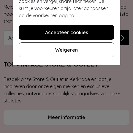
cookies en vergelijkbare technieken. Je
Meld je aan voor onze nieuwsbrief. Zo ben je altijd op de
kunt je voorkeuren altijd later aanpassen
hoogte van onze nieuwste & exclusieve collecties, laatste
op de voorkeuren pagina.
trends, kortingsacties en giveaways.
Accepteer cookies
Weigeren
TOPVINTAGE STORE & OUTLET
Bezoek onze Store & Outlet in Kerkrade en laat je
inspireren door onze eigen merken en exclusieve
collecties, ontvang persoonlijk stylingadvies van onze
stylistes.
Meer informatie