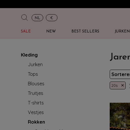
NL
€
SALE
NEW
BEST SELLERS
JURKEN
Kleding
Jare
Jurken
Tops
Sorter
Blouses
×
20s
Truitjes
T-shirts
Vestjes
Rokken