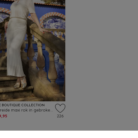
E BOUTIQUE COLLECTION
Evelyn gebreide maxi rok in gebroken wit
9,95
226