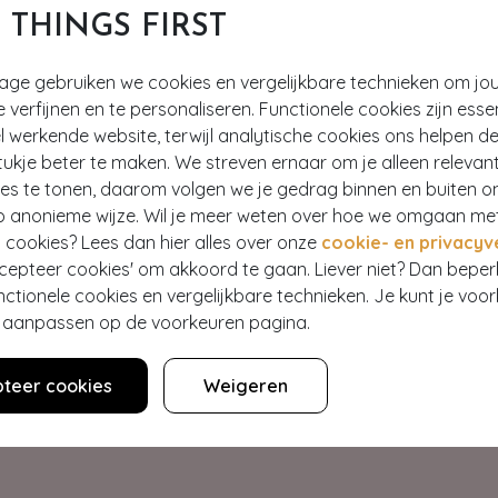
T THINGS FIRST
tage gebruiken we cookies en vergelijkbare technieken om jo
e verfijnen en te personaliseren. Functionele cookies zijn esse
 werkende website, terwijl analytische cookies ons helpen de
ukje beter te maken. We streven ernaar om je alleen relevan
ies te tonen, daarom volgen we je gedrag binnen en buiten o
p anonieme wijze. Wil je meer weten over hoe we omgaan me
Hey gorgeous
 cookies? Lees dan hier alles over onze
cookie- en privacyv
ccepteer cookies' om akkoord te gaan. Liever niet? Dan bepe
nctionele cookies en vergelijkbare technieken. Je kunt je voo
estelling? Lees onze veelgestelde vragen of neem contact op m
er aanpassen op de voorkeuren pagina.
Klantenservice
teer cookies
Weigeren