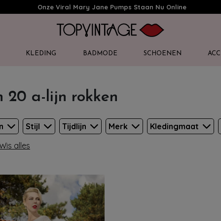
Onze Viral Mary Jane Pumps Staan Nu Online
KLEDING
BADMODE
SCHOENEN
ACC
n 20 a-lijn rokken
en
Stijl
Tijdlijn
Merk
Kledingmaat
Wis alles