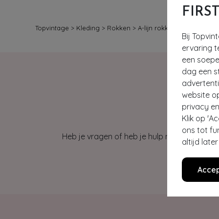
FIRS
Topvintage
>
Kleding
>
Rokken
>
A-lijn rokken
Bij Topvin
ervaring t
een soepel
dag een st
advertent
website o
privacy en
Klik op 'A
ons tot fu
Heb je vragen of heb je hulp nodig bij je b
altijd lat
Accep