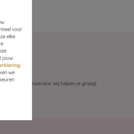
uw
ntieel voor
ze elke
te
nze
t jouw
erklaring
.
rken we
rkeuren
et onze klantenservice. Wij helpen je graag!