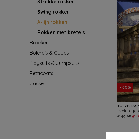
Strakke rokken
Swing rokken
A-lijn rokken
Rokken met bretels
Broeken
Bolero's & Capes
Playsuits & Jumpsuits
Petticoats
Jassen
- 60%
TOPVINTAG
€ 49,95
€ 1