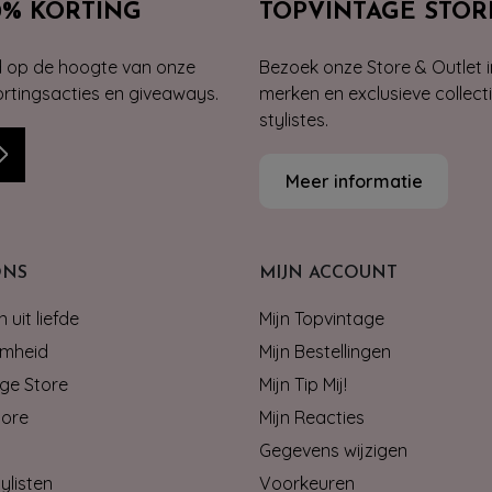
0% KORTING
TOPVINTAGE STOR
jd op de hoogte van onze
Bezoek onze Store & Outlet i
kortingsacties en giveaways.
merken en exclusieve collect
stylistes.
Meer informatie
ONS
MIJN ACCOUNT
 uit liefde
Mijn Topvintage
mheid
Mijn Bestellingen
ge Store
Mijn Tip Mij!
tore
Mijn Reacties
Gegevens wijzigen
ylisten
Voorkeuren