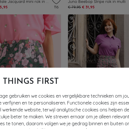
Aubin Fairytale Jacquard mini rok in blauw en geel
Juno Beebop Stripe rok in multi
35,95
116
€ 79,95
€ 31,95
T THINGS FIRST
tage gebruiken we cookies en vergelijkbare technieken om jo
e verfijnen en te personaliseren. Functionele cookies zijn esse
 werkende website, terwijl analytische cookies ons helpen de
ukje beter te maken. We streven ernaar om je alleen relevan
ies te tonen, daarom volgen we je gedrag binnen en buiten o
- 61%