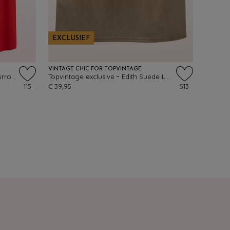
EXCLUSIEF
VINTAGE CHIC FOR TOPVINTAGE
Juno Milano crepe midi rok in vuurrood
Topvintage exclusive ~ Edith Suede Look a lijn rok in tabakbruin
115
€ 39,95
513