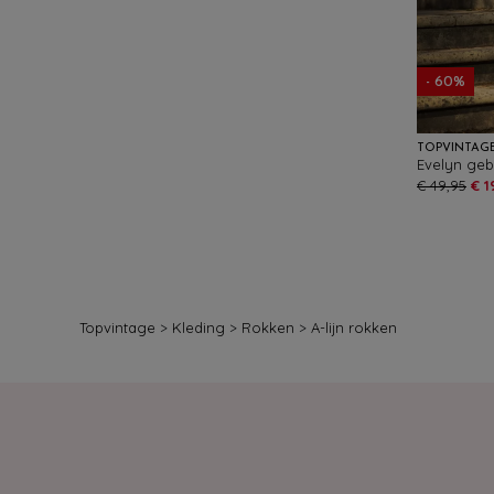
- 60%
TOPVINTAG
€ 49,95
€ 1
Topvintage
>
Kleding
>
Rokken
>
A-lijn rokken