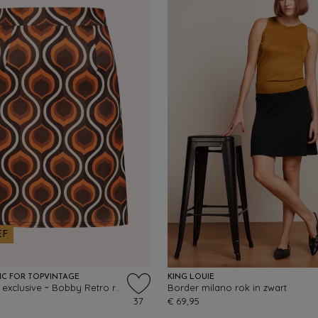
EF
IC FOR TOPVINTAGE
KING LOUIE
Topvintage exclusive ~ Bobby Retro rokje in oranje
Border milano rok in zwart
37
€ 69,95