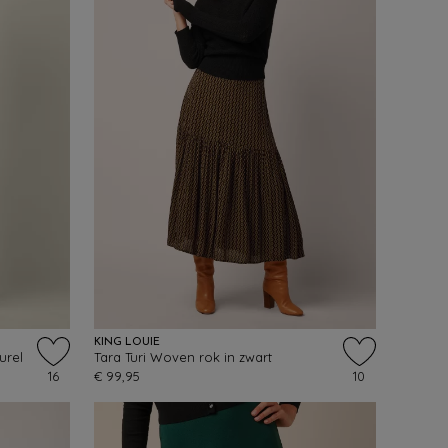
KING LOUIE
urel
Tara Turi Woven rok in zwart
16
€ 99,95
10