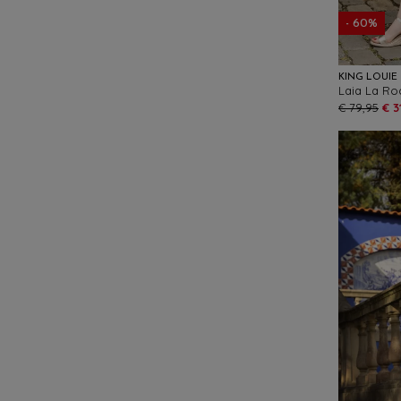
- 60%
KING LOUIE
Laia La Roc
€ 79,95
€ 3