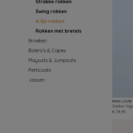
Strakke rokken
Swing rokken
A-lijn rokken
Rokken met bretels
Broeken
Bolero's & Capes
Playsuits & Jumpsuits
Petticoats
Jassen
KING LOUIE
Garbo Vign
€ 79,95