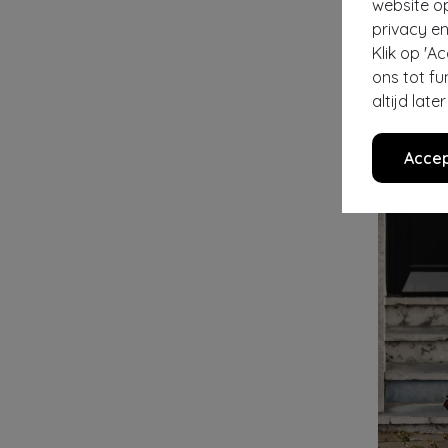
website o
privacy en
LOUCHE
Klik op 'A
€ 89,95
€ 
ons tot fu
altijd lat
Accep