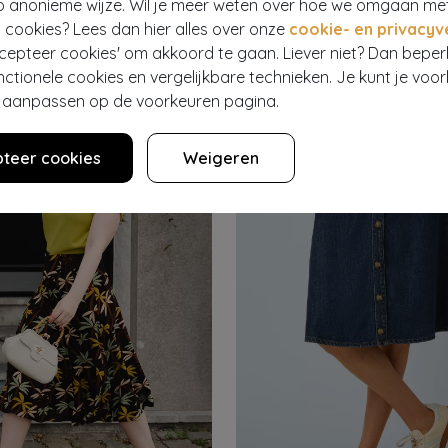
p anonieme wijze. Wil je meer weten over hoe we omgaan me
 cookies? Lees dan hier alles over onze
cookie- en privacyv
PRINCESSE NOMADE
ccepteer cookies' om akkoord te gaan. Liever niet? Dan bepe
Aubin Fairytale Jacquard mini rok in grijs en roze
Nora a-lijn rok in papaver
35,95
147
€ 45,95
€ 17,95
nctionele cookies en vergelijkbare technieken. Je kunt je voo
er aanpassen op de voorkeuren pagina.
teer cookies
Weigeren