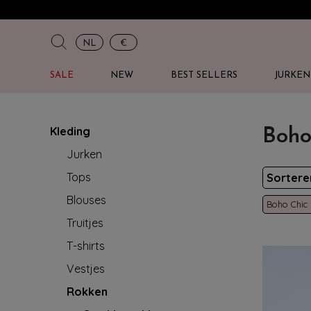
NL
€
SALE
NEW
BEST SELLERS
JURKEN
Kleding
Boho
Jurken
Tops
Sorter
Blouses
Boho Chic
Truitjes
T-shirts
Vestjes
Rokken