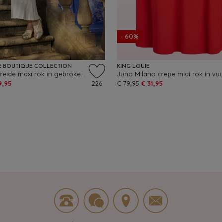
- 60%
E BOUTIQUE COLLECTION
KING LOUIE
Evelyn gebreide maxi rok in gebroken wit
9,95
226
€ 79,95
€ 31,95