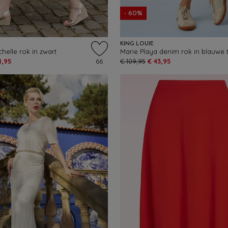
- 60%
KING LOUIE
helle rok in zwart
Marie Playa denim rok in blauwe t
1,95
66
€ 109,95
€ 43,95