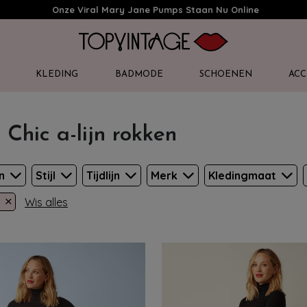
Onze Viral Mary Jane Pumps Staan Nu Online
KLEDING
BADMODE
SCHOENEN
ACC
 Chic a-lijn rokken
en
Stijl
Tijdlijn
Merk
Kledingmaat
×
Wis alles