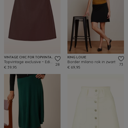
VINTAGE CHIC FOR TOPVINTAGE
KING LOUIE
Topvintage exclusive ~ Edith Leather Look a-lijn rok in bruinrood
Border milano rok in zwart
28
73
€ 39,95
€ 69,95