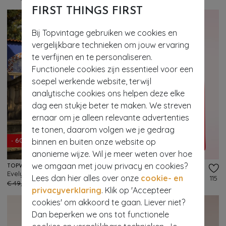
FIRST THINGS FIRST
Bij Topvintage gebruiken we cookies en
vergelijkbare technieken om jouw ervaring
te verfijnen en te personaliseren.
Functionele cookies zijn essentieel voor een
soepel werkende website, terwijl
analytische cookies ons helpen deze elke
dag een stukje beter te maken. We streven
ernaar om je alleen relevante advertenties
te tonen, daarom volgen we je gedrag
binnen en buiten onze website op
- 60%
- 60%
anonieme wijze. Wil je meer weten over hoe
we omgaan met jouw privacy en cookies?
TOPVINTAGE BOUTIQUE COLLECTION
KING LOUIE
Evelyn gebreide maxi rok in gebroken wit
Juno Milano crepe midi rok in vuurrood
Lees dan hier alles over onze
cookie- en
226
115
€ 49,95
€ 19,95
€ 79,95
€ 31,95
privacyverklaring
. Klik op 'Accepteer
cookies' om akkoord te gaan. Liever niet?
Dan beperken we ons tot functionele