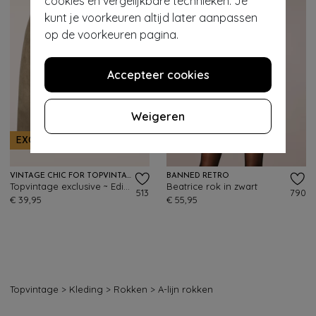
cookies en vergelijkbare technieken. Je
kunt je voorkeuren altijd later aanpassen
op de voorkeuren pagina.
Accepteer cookies
Weigeren
EXCLUSIEF
VINTAGE CHIC FOR TOPVINTAGE
BANNED RETRO
Topvintage exclusive ~ Edith Suede Look a lijn rok in tabakbruin
Beatrice rok in zwart
513
790
€ 39,95
€ 55,95
Topvintage
>
Kleding
>
Rokken
>
A-lijn rokken