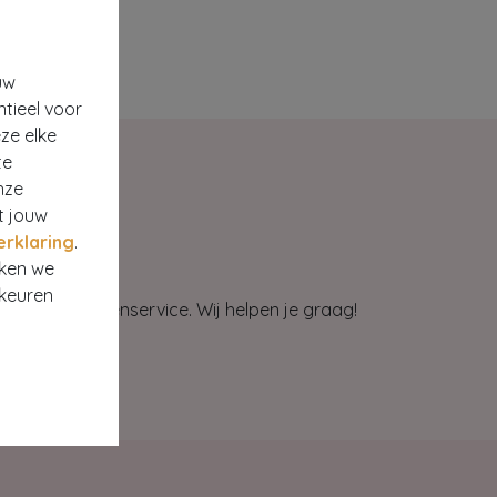
uw
ntieel voor
ze elke
te
nze
t jouw
erklaring
.
rken we
rkeuren
et onze klantenservice. Wij helpen je graag!