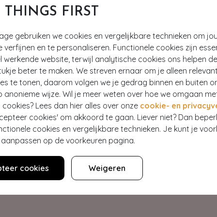
T THINGS FIRST
tage gebruiken we cookies en vergelijkbare technieken om jo
e verfijnen en te personaliseren. Functionele cookies zijn esse
 werkende website, terwijl analytische cookies ons helpen de
ukje beter te maken. We streven ernaar om je alleen relevan
ies te tonen, daarom volgen we je gedrag binnen en buiten o
p anonieme wijze. Wil je meer weten over hoe we omgaan me
Hey gorgeous
 cookies? Lees dan hier alles over onze
cookie- en privacyv
ccepteer cookies' om akkoord te gaan. Liever niet? Dan bepe
nctionele cookies en vergelijkbare technieken. Je kunt je voo
estelling? Lees onze veelgestelde vragen of neem contact op m
er aanpassen op de voorkeuren pagina.
Klantenservice
teer cookies
Weigeren