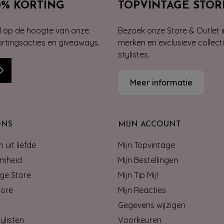
0% KORTING
TOPVINTAGE STOR
jd op de hoogte van onze
Bezoek onze Store & Outlet i
kortingsacties en giveaways.
merken en exclusieve collect
stylistes.
Meer informatie
ONS
MIJN ACCOUNT
 uit liefde
Mijn Topvintage
mheid
Mijn Bestellingen
ge Store
Mijn Tip Mij!
tore
Mijn Reacties
Gegevens wijzigen
ylisten
Voorkeuren