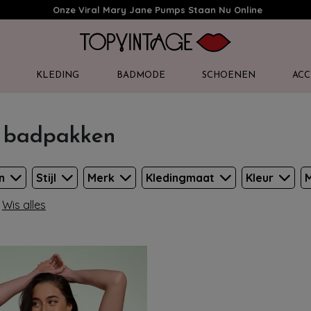
Onze Viral Mary Jane Pumps Staan Nu Online
KLEDING
BADMODE
SCHOENEN
ACC
k badpakken
en
Stijl
Merk
Kledingmaat
Kleur
M
Wis alles