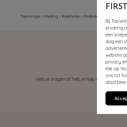
FIRS
Topvintage
>
Kleding
>
Badmode
>
Badpakken
Bij Topvin
ervaring t
een soepel
dag een st
advertent
website o
privacy en
Klik op 'A
ons tot fu
Heb je vragen of heb je hulp nodig bij je b
altijd lat
Accep