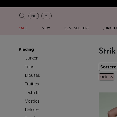
NL
€
SALE
NEW
BEST SELLERS
JURKEN
Kleding
Stri
Jurken
Tops
Sorter
Blouses
×
Strik
Truitjes
T-shirts
Vestjes
Rokken