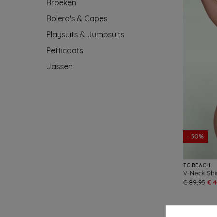
Broeken
Bolero's & Capes
Playsuits & Jumpsuits
Petticoats
Jassen
- 50%
TC BEACH
€ 89,95
€ 4