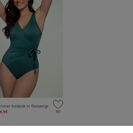
V-Neck Shimmer badpak in flessengroen
4,95
151