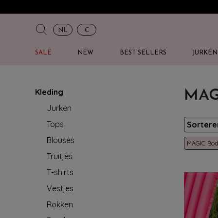
NL
€
SALE
NEW
BEST SELLERS
JURKEN
Kleding
MAGI
Jurken
Tops
Sorter
Blouses
MAGIC Bod
Truitjes
T-shirts
Vestjes
Rokken