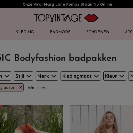
Onze Viral Mary Jane Pumps Staan Nu Online
KLEDING
BADMODE
SCHOENEN
ACC
C Bodyfashion badpakken
en
Stijl
Merk
Kledingmaat
Kleur
M
×
Wis alles
yfashion