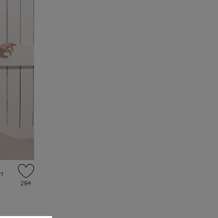
rt
284