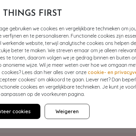
T THINGS FIRST
tage gebruiken we cookies en vergelijkbare technieken om jo
e verfijnen en te personaliseren. Functionele cookies zijn esse
 werkende website, terwijl analytische cookies ons helpen de
ukje beter te maken. We streven ernaar om je alleen relevan
ies te tonen, daarom volgen we je gedrag binnen en buiten o
Hey gorgeous
p anonieme wijze. Wil je meer weten over hoe we omgaan me
 cookies? Lees dan hier alles over onze
cookie- en privacyv
ccepteer cookies' om akkoord te gaan. Liever niet? Dan bepe
estelling? Lees onze veelgestelde vragen of neem contact op m
nctionele cookies en vergelijkbare technieken. Je kunt je voo
er aanpassen op de voorkeuren pagina.
WE ZIJN NU OPEN
teer cookies
Weigeren
Klantenservice