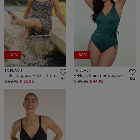
- 60%
- 50%
TC BEACH
TC BEACH
Little Leopard Halter strandjurk in zwart en crème
V-Neck Shimmer badpak in flessengroen
47
152
€ 59,95
€ 23,95
€ 89,95
€ 44,95