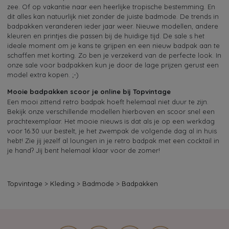
zee. Of op vakantie naar een heerlijke tropische bestemming. En
dit alles kan natuurlijk niet zonder de juiste badmode. De trends in
badpakken veranderen ieder jaar weer. Nieuwe modellen, andere
kleuren en printjes die passen bij de huidige tijd. De sale s het
ideale moment om je kans te grijpen en een nieuw badpak aan te
schaffen met korting. Zo ben je verzekerd van de perfecte look. In
onze sale voor badpakken kun je door de lage prijzen gerust een
model extra kopen. ;-)
Mooie badpakken scoor je online bij Topvintage
Een mooi zittend retro badpak hoeft helemaal niet duur te zijn.
Bekijk onze verschillende modellen hierboven en scoor snel een
prachtexemplaar. Het mooie nieuws is dat als je op een werkdag
voor 16.30 uur bestelt, je het zwempak de volgende dag al in huis
hebt! Zie jij jezelf al loungen in je retro badpak met een cocktail in
je hand? Jij bent helemaal klaar voor de zomer!
Topvintage
>
Kleding
>
Badmode
>
Badpakken