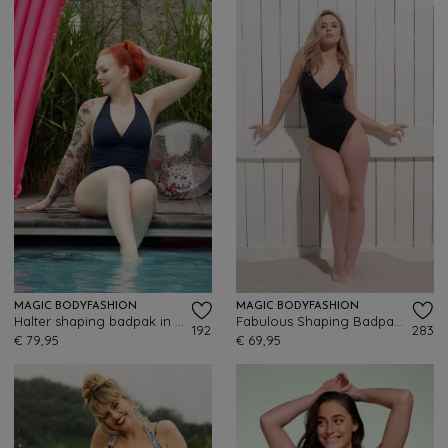
MAGIC BODYFASHION
MAGIC BODYFASHION
Halter shaping badpak in marineblauw
Fabulous Shaping Badpak in Zwart
192
283
€ 79,95
€ 69,95