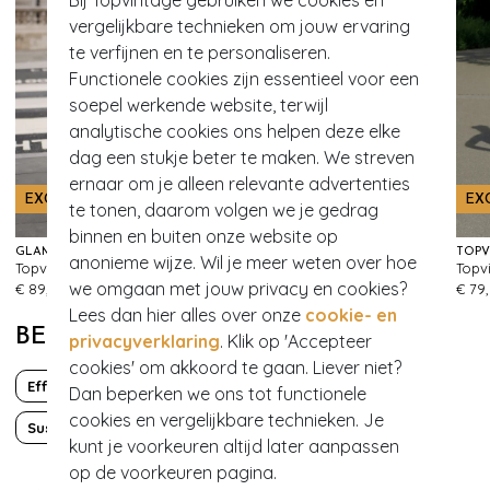
Bij Topvintage gebruiken we cookies en
vergelijkbare technieken om jouw ervaring
te verfijnen en te personaliseren.
Functionele cookies zijn essentieel voor een
soepel werkende website, terwijl
analytische cookies ons helpen deze elke
dag een stukje beter te maken. We streven
ernaar om je alleen relevante advertenties
EXCLUSIEF
EXCLUSIEF
EX
te tonen, daarom volgen we je gedrag
binnen en buiten onze website op
GLAMOUR BUNNY BUSINESS BABE
TOPVINTAGE BOUTIQUE COLLECTION
anonieme wijze. Wil je meer weten over hoe
Topvintage exclusive ~ Lena Lynn Check pantalon in zwart en wit
Topvintage Exclusive ~ Betty Floral pencil jurk in geel
91
96
we omgaan met jouw privacy en cookies?
€ 89,95
€ 79,95
€ 79
Lees dan hier alles over onze
cookie- en
BEKIJK MEER VAN
privacyverklaring
. Klik op 'Accepteer
cookies' om akkoord te gaan. Liever niet?
Effen
Sailor
Dan beperken we ons tot functionele
cookies en vergelijkbare technieken. Je
Sustainable Fashion
kunt je voorkeuren altijd later aanpassen
op de voorkeuren pagina.