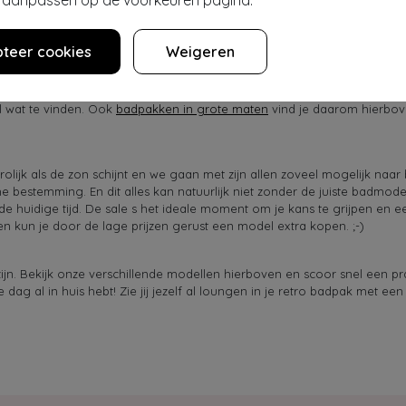
er aanpassen op de voorkeuren pagina.
n onze boutique vind je jouw perfecte vintage badpak in jaren ’50 stijl.
liteit. Voor onze collectie badpakken is er een selectie gemaakt van 
a prijs. Ga je voor een mooi patroon of een uni kleur? Van
rode badpak
teer cookies
Weigeren
ze!
el wat te vinden. Ook
badpakken in grote maten
vind je daarom hierbove
rolijk als de zon schijnt en we gaan met zijn allen zoveel mogelijk naar
he bestemming. En dit alles kan natuurlijk niet zonder de juiste badmod
 de huidige tijd. De sale s het ideale moment om je kans te grijpen en 
n kun je door de lage prijzen gerust een model extra kopen. ;-)
zijn. Bekijk onze verschillende modellen hierboven en scoor snel een pr
ag al in huis hebt! Zie jij jezelf al loungen in je retro badpak met een