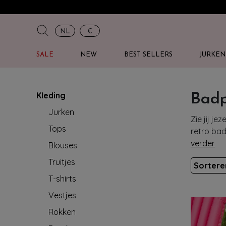
NL
€
SALE
NEW
BEST SELLERS
JURKEN
Kleding
Bad
Jurken
Zie jij j
Tops
retro bad
verder
Blouses
Truitjes
Sorter
T-shirts
Vestjes
Rokken