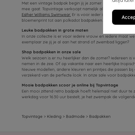
altijd lat
Met een vintage badpak begin jij je zomer super stijlvol! I
mee gaat. Topvintage verkoopt namelijk alleen de beste kwa
Esther Williams Swimwear.
Er is voor ieder iets wils, ook qu
Accep
bloemenprint tot aan polkadot badpakken. De keuze is reu
Leuke badpakken in grote maten
In onze collectie is er voor iedere vrouw en iedere maat w
exemplaar zie jij je al aan het strand of zwembad liggen?
Shop badpakken in onze sale
Welk seizoen is er nu heerlijker dan de zomer? Iedereen is v
nemen in de zee. Of op vakantie naar een heerlijke tropisc
Nieuwe modellen, andere kleuren en printjes die passen bij
verzekerd van de perfecte look. In onze sale voor badpakke
Mooie badpakken scoor je online bij Topvintage
Een mooi zittend retro badpak hoeft helemaal niet duur te 
werkdag voor 16.30 uur bestelt, je het zwempak de volgende d
Topvintage
>
Kleding
>
Badmode
>
Badpakken