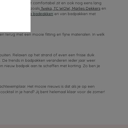
 Een mooi badpak dat comfortabel zit en ook nog eens lang
enkele topmerken zoals
Tweka
,
TC WOW
,
Marlies Dekkers
en
ken
tot aan
zwarte badpakken
en van badpakken met
n terug met een mooie fitting en fijne materialen. In welk
 buiten. Relaxen op het strand of even een frisse duik
e. De trends in badpakken veranderen ieder jaar weer.
een nieuw badpak aan te schaffen met korting. Zo ben je
achtexemplaar. Het mooie nieuws is dat als je op een
 cocktail in je hand? Jij bent helemaal klaar voor de zomer!