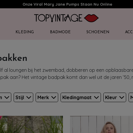
Onze Viral Mary Jane Pumps Staan Nu Online
KLEDING
BADMODE
SCHOENEN
ACC
pakken
ezelf al loungen bij het zwembad, dobberen op een opblaasbar
pak aan? Het vintage badpak komt dan wel uit de jaren ’50, 
en
Stijl
Merk
Kledingmaat
Kleur
M