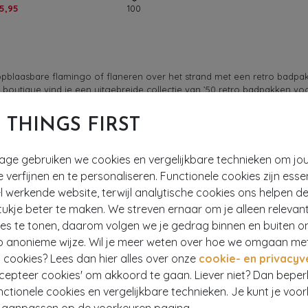
35,95
100
n opblaasbare flamingo of flaneren over het strand met een retro badp
boutique vind je een uitgebreide collectie van ’50 retro badpakken voor
T THINGS FIRST
abulous, ons dames een enorm comfortabel gevoel geven. Waarom? Een
 prettiger in een badpak. Daarnaast is het buikgedeelte van onze retro b
tage gebruiken we cookies en vergelijkbare technieken om jo
onze selectie
corrigerende badpakken
.
e verfijnen en te personaliseren. Functionele cookies zijn esse
 werkende website, terwijl analytische cookies ons helpen de
ijl hoeven af te doen! Neem een kijkje in
onze boutique
en je ziet dat 
ukje beter te maken. We streven ernaar om je alleen relevan
s of een halterbadpak met polkadots patroon. Of ga voor een vintage prin
ies te tonen, daarom volgen we je gedrag binnen en buiten o
badpak in babydoll jurkvorm. Ga je liever voor een klassieker, dan he
p anonieme wijze. Wil je meer weten over hoe we omgaan me
vintage jeans
. Op en top sexy en classy!
 cookies? Lees dan hier alles over onze
cookie- en privacyv
en. Ga jij voor een mooie basic of gaat jouw voorkeur toch uit naar een
ccepteer cookies' om akkoord te gaan. Liever niet? Dan bepe
nctionele cookies en vergelijkbare technieken. Je kunt je voo