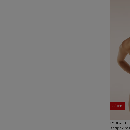
- 60%
TC BEACH
Badpak met