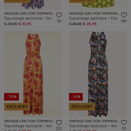
VINTAGE CHIC FOR TOPVINTAGE
VINTAGE CHIC FOR TOPVINTAGE
Topvintage exclusive ~ Deveny Floral maxi jurk in paars en roze
Topvintage exclusive ~ Daisy Flower jurk in groen en geel
96
184
€ 79,95
€ 31,95
€ 65,95
€ 25,95
- 50%
- 61%
EXCLUSIEF
EXCLUSIEF
VINTAGE CHIC FOR TOPVINTAGE
VINTAGE CHIC FOR TOPVINTAGE
Topvintage exclusive ~ Amara Tropical Flower maxi jurk in geel
Topvintage exclusive ~ Amara Tropica maxi jurk in zwart en multi
232
112