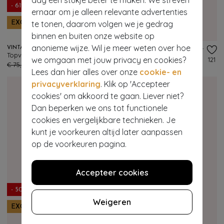
- 61%
- 50%
ernaar om je alleen relevante advertenties
te tonen, daarom volgen we je gedrag
EXCLUSIEF
EXCLUSIEF
binnen en buiten onze website op
anonieme wijze. Wil je meer weten over hoe
VINTAGE CHIC FOR TOPVINTAGE
VINTAGE CHIC FOR TOPVINTAGE
Topvintage exclusive ~ Aria Graphic swing jurk in multi
Topvintage exclusive ~ Devon Ditsy jurk in bruin en roze
we omgaan met jouw privacy en cookies?
140
121
€ 75,95
€ 29,95
€ 69,95
€ 34,95
Lees dan hier alles over onze
cookie- en
privacyverklaring
. Klik op 'Accepteer
cookies' om akkoord te gaan. Liever niet?
Dan beperken we ons tot functionele
cookies en vergelijkbare technieken. Je
kunt je voorkeuren altijd later aanpassen
op de voorkeuren pagina.
Accepteer cookies
- 50%
- 61%
Weigeren
EXCLUSIEF
EXCLUSIEF