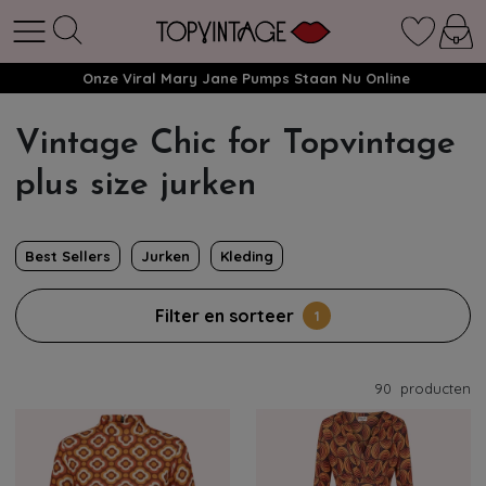
Onze Viral Mary Jane Pumps Staan Nu Online
Vintage Chic for Topvintage
plus size jurken
Best Sellers
Jurken
Kleding
Filter en sorteer
1
90
producten