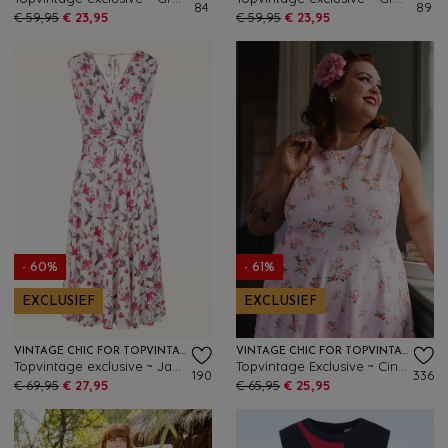
84
89
€ 59,95
€ 23,95
€ 59,95
€ 23,95
- 60%
- 61%
EXCLUSIEF
EXCLUSIEF
VINTAGE CHIC FOR TOPVINTAGE
VINTAGE CHIC FOR TOPVINTAGE
Topvintage exclusive ~ Jane Floral kolibrie swing jurk in wit en multi
Topvintage Exclusive ~ Cindi Floral swing jurk in zachtroze
190
336
€ 69,95
€ 27,95
€ 65,95
€ 25,95