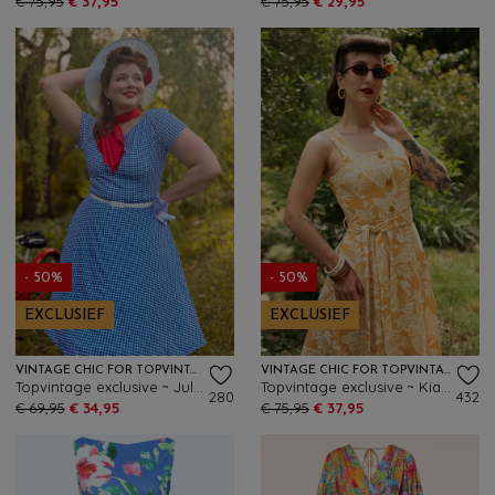
€ 75,95
€ 37,95
€ 75,95
€ 29,95
- 50%
- 50%
EXCLUSIEF
EXCLUSIEF
VINTAGE CHIC FOR TOPVINTAGE
VINTAGE CHIC FOR TOPVINTAGE
Topvintage exclusive ~ Julie gingham swing jurk in blauw en wit
Topvintage exclusive ~ Kiana Tropical swing jurk in mosterdgeel
280
432
€ 69,95
€ 34,95
€ 75,95
€ 37,95