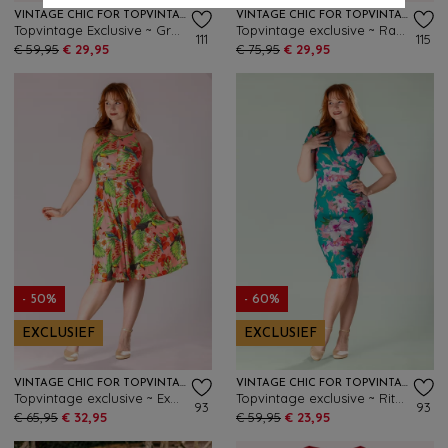
VINTAGE CHIC FOR TOPVINTAGE
VINTAGE CHIC FOR TOPVINTAGE
Topvintage Exclusive ~ Grecian Floral jurk in roze en multi
Topvintage exclusive ~ Raya Aquarel Floral maxi jurk in multi
111
115
€ 59,95
€ 29,95
€ 75,95
€ 29,95
- 50%
- 60%
EXCLUSIEF
EXCLUSIEF
VINTAGE CHIC FOR TOPVINTAGE
VINTAGE CHIC FOR TOPVINTAGE
Topvintage exclusive ~ Exotic Bloom swing jurk in roze en multi
Topvintage exclusive ~ Rita Floral pencil jurk in teal en multi
93
93
€ 65,95
€ 32,95
€ 59,95
€ 23,95