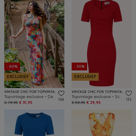
- 60%
- 50%
EXCLUSIEF
EXCLUSIEF
VINTAGE CHIC FOR TOPVINTAGE
VINTAGE CHIC FOR TOPVINTAGE
Topvintage exclusive ~ Deveny Flower maxi jurk in multi
Topvintage exclusive ~ Scarlet pencil jurk in rood
168
133
€ 79,95
€ 31,95
€ 59,95
€ 29,95