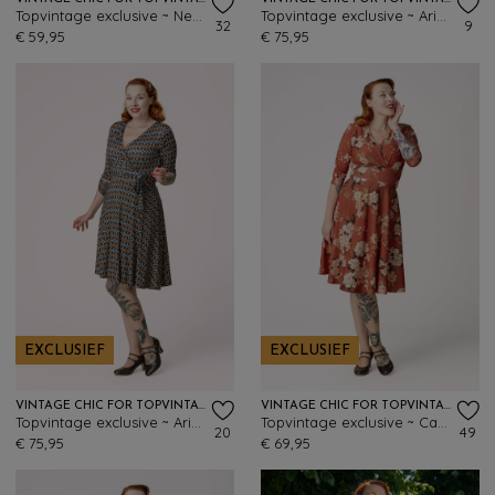
Topvintage exclusive ~ Nehla Blurred Floral pencil jurk in paars
Topvintage exclusive ~ Aria Floral swing jurk in bruin
32
9
€ 59,95
€ 75,95
EXCLUSIEF
EXCLUSIEF
VINTAGE CHIC FOR TOPVINTAGE
VINTAGE CHIC FOR TOPVINTAGE
Topvintage exclusive ~ Aria Geo swing dress in multi
Topvintage exclusive ~ Caroline Oriental Floral swing jurk in roestoranje
20
49
€ 75,95
€ 69,95