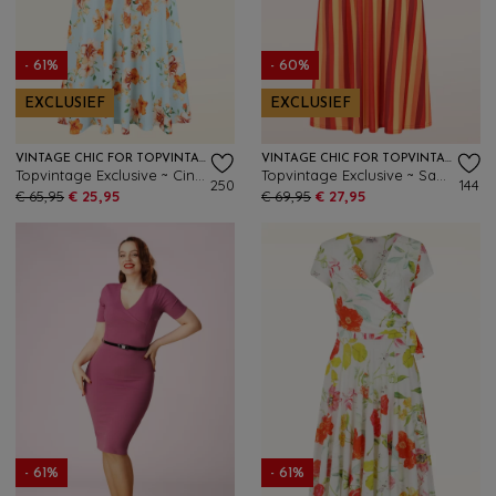
- 61%
- 60%
EXCLUSIEF
EXCLUSIEF
VINTAGE CHIC FOR TOPVINTAGE
VINTAGE CHIC FOR TOPVINTAGE
Topvintage Exclusive ~ Cindi Floral swing jurk in lichtblauw en oranje
Topvintage Exclusive ~ Sadie Stripes swing jurk in rood en oranje
250
144
€ 65,95
€ 25,95
€ 69,95
€ 27,95
- 61%
- 61%