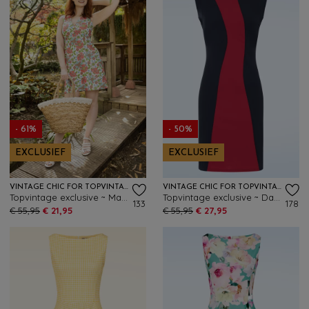
- 61%
- 50%
EXCLUSIEF
EXCLUSIEF
VINTAGE CHIC FOR TOPVINTAGE
VINTAGE CHIC FOR TOPVINTAGE
Topvintage exclusive ~ Marion Floral jurk in crème en multi
Topvintage exclusive ~ Daphne Mod jurk in navy en rood
133
178
€ 55,95
€ 21,95
€ 55,95
€ 27,95