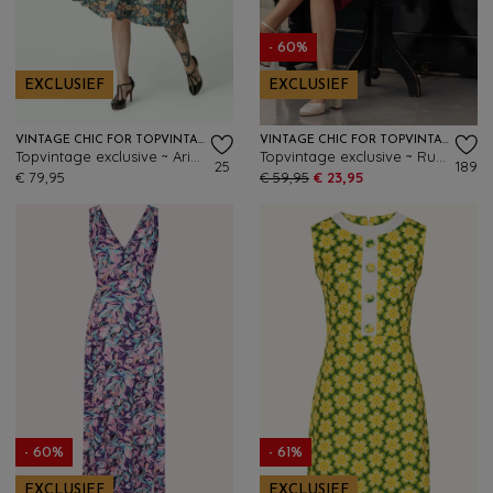
- 60%
EXCLUSIEF
EXCLUSIEF
VINTAGE CHIC FOR TOPVINTAGE
VINTAGE CHIC FOR TOPVINTAGE
Topvintage exclusive ~ Aria Floral swing jurk in navy en oranje
Topvintage exclusive ~ Ruby Curve Crush slinky pencil jurk in rood
25
189
€ 79,95
€ 59,95
€ 23,95
- 60%
- 61%
EXCLUSIEF
EXCLUSIEF