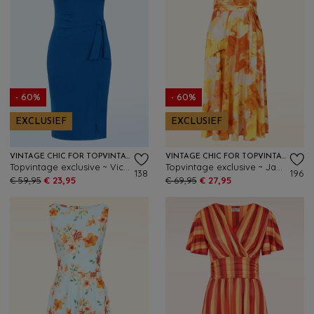
- 60%
- 60%
EXCLUSIEF
EXCLUSIEF
VINTAGE CHIC FOR TOPVINTAGE
VINTAGE CHIC FOR TOPVINTAGE
Topvintage exclusive ~ Victoria pencil jurk in koningsblauw
Topvintage exclusive ~ Jane aquarel swing jurk in oranje en geel
138
196
€ 59,95
€ 23,95
€ 69,95
€ 27,95