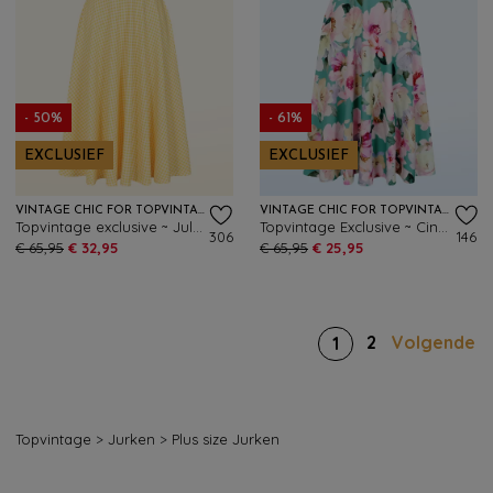
- 50%
- 61%
EXCLUSIEF
EXCLUSIEF
VINTAGE CHIC FOR TOPVINTAGE
VINTAGE CHIC FOR TOPVINTAGE
Topvintage exclusive ~ Julie Gingham swing jurk in geel en wit
Topvintage Exclusive ~ Cindi Floral swing jurk in turquoise en roze
306
146
€ 65,95
€ 32,95
€ 65,95
€ 25,95
2
Volgende
1
Topvintage
>
Jurken
>
Plus size Jurken