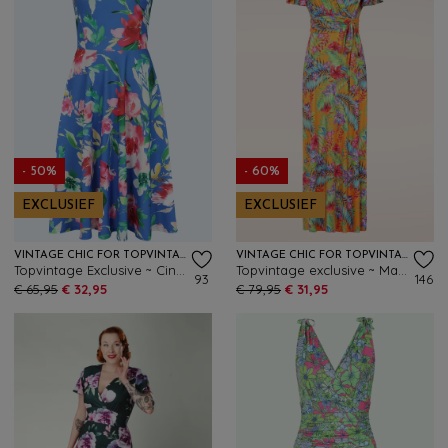
- 50%
- 60%
EXCLUSIEF
EXCLUSIEF
VINTAGE CHIC FOR TOPVINTAGE
VINTAGE CHIC FOR TOPVINTAGE
Topvintage Exclusive ~ Cindi Floral swing jurk in kobaltblauw
Topvintage exclusive ~ Malia Tropical maxi jurk in geel en multi
93
146
€ 65,95
€ 32,95
€ 79,95
€ 31,95