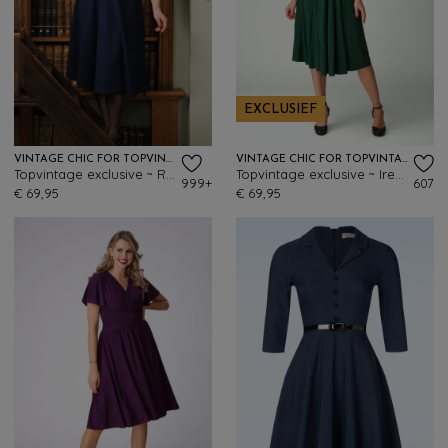
EXCLUSIEF
VINTAGE CHIC FOR TOPVINTAGE
VINTAGE CHIC FOR TOPVINTAGE
Topvintage exclusive ~ Ruby swingjurk in marineblauw
Topvintage exclusive ~ Irene Cross Over swing jurk in bosgroen
999+
607
€ 69,95
€ 69,95