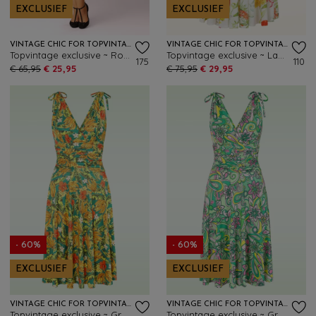
EXCLUSIEF
EXCLUSIEF
VINTAGE CHIC FOR TOPVINTAGE
VINTAGE CHIC FOR TOPVINTAGE
Topvintage exclusive ~ Rose pencil jurk in dieproze
Topvintage exclusive ~ Layla floral cross over jurk in wit en multi
175
110
€ 65,95
€ 25,95
€ 75,95
€ 29,95
- 60%
- 60%
EXCLUSIEF
EXCLUSIEF
VINTAGE CHIC FOR TOPVINTAGE
VINTAGE CHIC FOR TOPVINTAGE
Topvintage exclusive ~ Grecian tropical jurk in groen en geel
Topvintage exclusive ~ Grecian Floral jurk in groen en roze