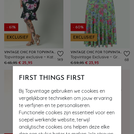
- 61%
- 60%
EXCLUSIEF
EXCLUSIEF
VINTAGE CHIC FOR TOPVINTAGE
VINTAGE CHIC FOR TOPVINTAGE
Topvintage exclusive ~ Katie Floral Jacquard pencil jurk in donkergroen en paars
Topvintage Exclusive ~ Grecian Floral jurk in groen en multi
149
68
€ 65,95
€ 25,95
€ 59,95
€ 23,95
FIRST THINGS FIRST
Bij Topvintage gebruiken we cookies en
vergelijkbare technieken om jouw ervaring
te verfijnen en te personaliseren.
Functionele cookies zijn essentieel voor een
soepel werkende website, terwijl
analytische cookies ons helpen deze elke
dag een stukje beter te maken. We streven