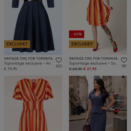
- 60%
EXCLUSIEF
EXCLUSIEF
VINTAGE CHIC FOR TOPVINTAGE
VINTAGE CHIC FOR TOPVINTAGE
Topvintage exclusive ~ Arinde Pinstipe swing jurk in marineblauw
Topvintage exclusive ~ Sadie Faded Stripes swing jurk in oranje en geel
602
181
€ 79,95
€ 69,95
€ 27,95