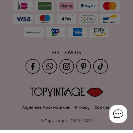
FOLLOW US
Algemene Voorwaarden
Privacy
Cookies
© Topvintage.nl 2008 -
2026