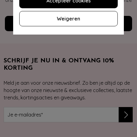
onze veelgestelde vragen of neem contact op met onze
Accepteer cookies
klantenservice. Wij helpen je graag!
Weigeren
Klantenservice
SCHRIJF JE NU IN & ONTVANG 10%
KORTING
Meld je aan voor onze nieuwsbrief. Zo ben je altijd op de
hoogte van onze nieuwste & exclusieve collecties, laatste
trends, kortingsacties en giveaways.