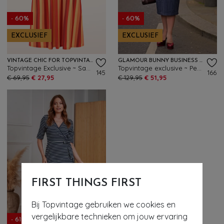
- 60%
- 60%
EXCLUSIEF
EXCLUSIEF
VINTAGE CHIC FOR TOPVINTAGE
GLAMOUR BUNNY BUSINESS BABE
Topvintage Exclusive ~ Sadie Stripes swing jurk in rood en oranje
Topvintage exclusive ~ Penelope Pinstripe pencil jurk in marineblauw
145
166
€ 69,95
€ 27,95
€ 129,95
€ 51,95
FIRST THINGS FIRST
Bij Topvintage gebruiken we cookies en
vergelijkbare technieken om jouw ervaring
- 61%