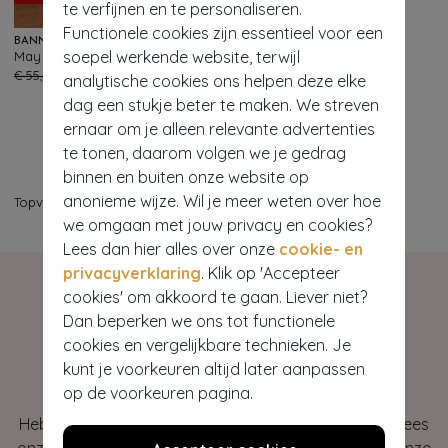
te verfijnen en te personaliseren.
Functionele cookies zijn essentieel voor een
BANNED RETRO
soepel werkende website, terwijl
May Stripe A-lijn wikkeljurk in navy en wit
114
€ 55,95
€ 21,95
analytische cookies ons helpen deze elke
dag een stukje beter te maken. We streven
ernaar om je alleen relevante advertenties
te tonen, daarom volgen we je gedrag
binnen en buiten onze website op
anonieme wijze. Wil je meer weten over hoe
Topvintage
>
Jurken
>
Plus size Jurken
we omgaan met jouw privacy en cookies?
Lees dan hier alles over onze
cookie- en
privacyverklaring
. Klik op 'Accepteer
cookies' om akkoord te gaan. Liever niet?
Dan beperken we ons tot functionele
cookies en vergelijkbare technieken. Je
Hey gorgeous
kunt je voorkeuren altijd later aanpassen
op de voorkeuren pagina.
Heb je vragen of heb je hulp nodig bij je bestelling? Lees