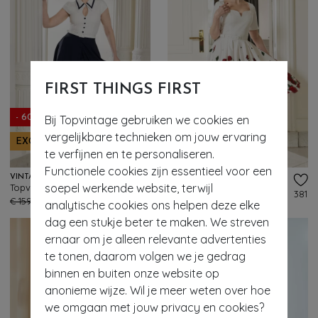
FIRST THINGS FIRST
Bij Topvintage gebruiken we cookies en
- 60%
- 50%
vergelijkbare technieken om jouw ervaring
EXCLUSIEF
EXCLUSIEF
te verfijnen en te personaliseren.
Functionele cookies zijn essentieel voor een
VINTAGE DIVA
VINTAGE DIVA
soepel werkende website, terwijl
Topvintage exclusive ~ The Gina pencil jurk met overrok in wit en navy
Topvintage exclusive ~ The Ella Rose swing jurk in wit
194
381
€ 159,95
€ 63,95
€ 159,95
€ 79,95
analytische cookies ons helpen deze elke
dag een stukje beter te maken. We streven
ernaar om je alleen relevante advertenties
te tonen, daarom volgen we je gedrag
binnen en buiten onze website op
anonieme wijze. Wil je meer weten over hoe
we omgaan met jouw privacy en cookies?