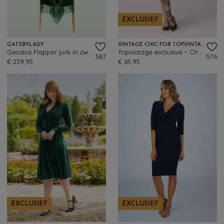
EXCLUSIEF
GATSBYLADY
VINTAGE CHIC FOR TOPVINTAGE
Genava Flapper jurk in zwart en groen
Topvintage exclusive ~ Chanti slinky swing jurk in wijnrood
387
576
€ 239,95
€ 65,95
EXCLUSIEF
EXCLUSIEF