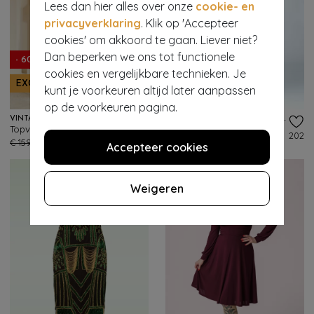
Lees dan hier alles over onze
cookie- en
privacyverklaring
. Klik op 'Accepteer
cookies' om akkoord te gaan. Liever niet?
Dan beperken we ons tot functionele
- 60%
- 61%
cookies en vergelijkbare technieken. Je
EXCLUSIEF
EXCLUSIEF
kunt je voorkeuren altijd later aanpassen
op de voorkeuren pagina.
VINTAGE DIVA
VINTAGE CHIC FOR TOPVINTAGE
Topvintage exclusive ~ The Isabel pencil jurk met overrok in rood
Topvintage exclusive ~ Zenia Pencil jurk in koningsblauw
166
202
€ 159,95
€ 63,95
€ 65,95
€ 25,95
Accepteer cookies
Weigeren