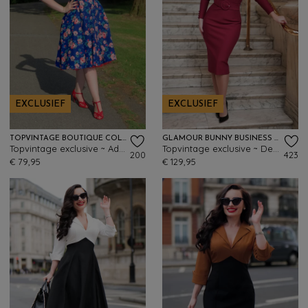
EXCLUSIEF
EXCLUSIEF
TOPVINTAGE BOUTIQUE COLLECTION
GLAMOUR BUNNY BUSINESS BABE
Topvintage exclusive ~ Adriana Floral swing jurk in blauw
Topvintage exclusive ~ Denise pencil jurk in robijnrood
200
423
€ 79,95
€ 129,95