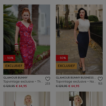
- 50%
- 50%
EXCLUSIEF
EXCLUSIEF
GLAMOUR BUNNY
GLAMOUR BUNNY BUSINESS BABE
Topvintage exclusive ~ The Marilyn Floral pencil jurk in framboosrood
Topvintage exclusive ~ Nadine pencil jurk in wit en marineblauw
233
153
€ 129,95
€ 64,95
€ 129,95
€ 64,95