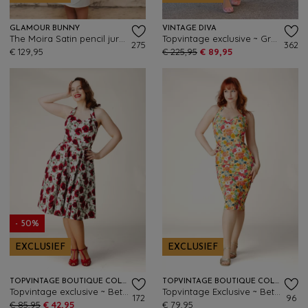
GLAMOUR BUNNY
VINTAGE DIVA
The Moira Satin pencil jurk in gebroken wit
Topvintage exclusive ~ Grace Elizabeth swing jurk met tule in wit
275
362
€ 129,95
€ 225,95
€ 89,95
- 50%
EXCLUSIEF
EXCLUSIEF
TOPVINTAGE BOUTIQUE COLLECTION
TOPVINTAGE BOUTIQUE COLLECTION
Topvintage exclusive ~ Betty Rosetta swing jurk in wit
Topvintage Exclusive ~ Betty Floral pencil jurk in geel
172
96
€ 85,95
€ 42,95
€ 79,95