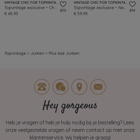
VINTAGE CHIC FOR TOPVINTAGE
VINTAGE CHIC FOR TOPVINTAGE
Topvintage exclusive ~ Chanti Slinky swing jurk in donkergroen
Topvintage exclusive ~ Nehla penciljurk in marineblauw
819
814
€ 65,95
€ 59,95
Topvintage
>
Jurken
>
Plus size Jurken
Hey gorgeous
Heb je vragen of heb je hulp nodig bij je bestelling? Lees
onze veelgestelde vragen of neem contact op met onze
klantenservice. Wij helpen je graag!