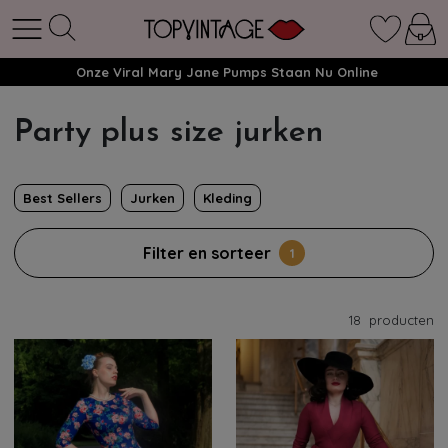
Onze Viral Mary Jane Pumps Staan Nu Online
Party plus size jurken
Best Sellers
Jurken
Kleding
Filter en sorteer
1
18
producten