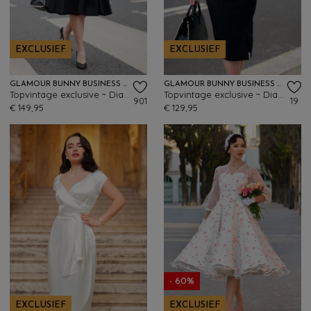
EXCLUSIEF
EXCLUSIEF
GLAMOUR BUNNY BUSINESS BABE
GLAMOUR BUNNY BUSINESS BABE
Topvintage exclusive ~ Dianne Two Toned swing jurk in zwart en wit
Topvintage exclusive ~ Dianne Two Tone pencil jurk in zwart en karamel
901
19
€ 149,95
€ 129,95
- 60%
EXCLUSIEF
EXCLUSIEF