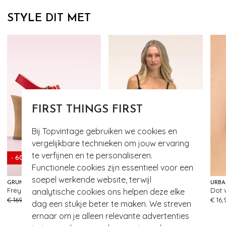
STYLE DIT MET
FIRST THINGS FIRST
Bij Topvintage gebruiken we cookies en
vergelijkbare technieken om jouw ervaring
te verfijnen en te personaliseren.
- 60%
Functionele cookies zijn essentieel voor een
soepel werkende website, terwijl
GRÜNBEIN
MAGIC BODYFASHION
URBA
Freya klompjes in rood
Ultra Sexy Hi bermuda in cappuccino
analytische cookies ons helpen deze elke
63
37
€ 169,95
€ 67,95
€ 49,95
€ 16,
dag een stukje beter te maken. We streven
ernaar om je alleen relevante advertenties