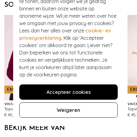
te tonen, daarom volgen we je gedrag
SOORTGELIJKE PRODUCTEN
binnen en buiten onze website op
anonieme wijze. Wil je meer weten over hoe
we omgaan met jouw privacy en cookies?
Lees dan hier alles over onze
cookie- en
privacyverklaring
. Klik op 'Accepteer
cookies' om akkoord te gaan. Liever niet?
Dan beperken we ons tot functionele
cookies en vergelijkbare technieken. Je
kunt je voorkeuren altijd later aanpassen
op de voorkeuren pagina.
EXCLUSIEF
EX
Accepteer cookies
VINTAGE CHIC FOR TOPVINTAGE
BANNED RETRO
Topvintage exclusive ~Abigail top met lange mouwen in wijnrood
Grace gebreide sweater in bordeaux
Weigeren
430
238
€ 45,95
€ 45,95
€ 45
BEKIJK MEER VAN