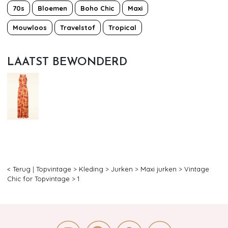
70s
Bloemen
Boho Chic
Maxi
Mouwloos
Travelstof
Tropical
LAATST BEWONDERD
< Terug
|
Topvintage
>
Kleding
>
Jurken
>
Maxi jurken
>
Vintage
Chic for Topvintage
>
1