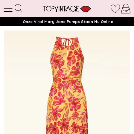
Onze Viral Mary Jane Pumps Staan Nu Online