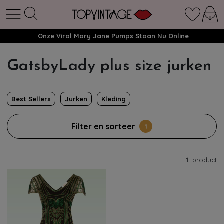
Onze Viral Mary Jane Pumps Staan Nu Online
GatsbyLady plus size jurken
Best Sellers
Jurken
Kleding
Filter en sorteer
1
1
product