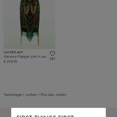
GATSBYLADY
Genava Flapper jurk in zwart en groen
387
€ 239,95
Topvintage
>
Jurken
>
Plus size Jurken