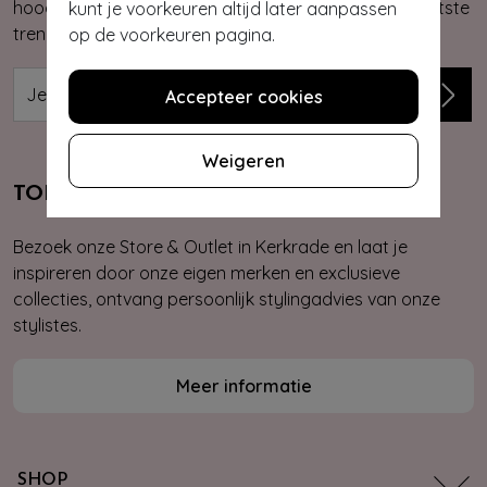
hoogte van onze nieuwste & exclusieve collecties, laatste
kunt je voorkeuren altijd later aanpassen
trends, kortingsacties en giveaways.
op de voorkeuren pagina.
Accepteer cookies
Weigeren
TOPVINTAGE STORE & OUTLET
Bezoek onze Store & Outlet in Kerkrade en laat je
inspireren door onze eigen merken en exclusieve
collecties, ontvang persoonlijk stylingadvies van onze
stylistes.
Meer informatie
SHOP