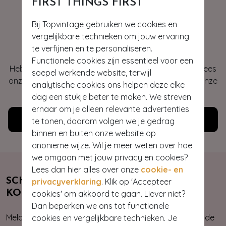
FIRST THINGS FIRST
Bij Topvintage gebruiken we cookies en
Hey gorgeous
vergelijkbare technieken om jouw ervaring
te verfijnen en te personaliseren.
Functionele cookies zijn essentieel voor een
Heb je vragen of heb je hulp nodig bij je bestelling? Lees
soepel werkende website, terwijl
onze veelgestelde vragen of neem contact op met onze
analytische cookies ons helpen deze elke
klantenservice. Wij helpen je graag!
dag een stukje beter te maken. We streven
ernaar om je alleen relevante advertenties
Klantenservice
te tonen, daarom volgen we je gedrag
binnen en buiten onze website op
anonieme wijze. Wil je meer weten over hoe
we omgaan met jouw privacy en cookies?
Lees dan hier alles over onze
cookie- en
SCHRIJF JE NU IN & ONTVANG 10%
privacyverklaring
. Klik op 'Accepteer
KORTING
cookies' om akkoord te gaan. Liever niet?
Dan beperken we ons tot functionele
Meld je aan voor onze nieuwsbrief. Zo ben je altijd op de
cookies en vergelijkbare technieken. Je