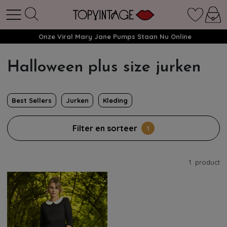
Onze Viral Mary Jane Pumps Staan Nu Online
Halloween plus size jurken
Best Sellers
Jurken
Kleding
Filter en sorteer
1
1
product