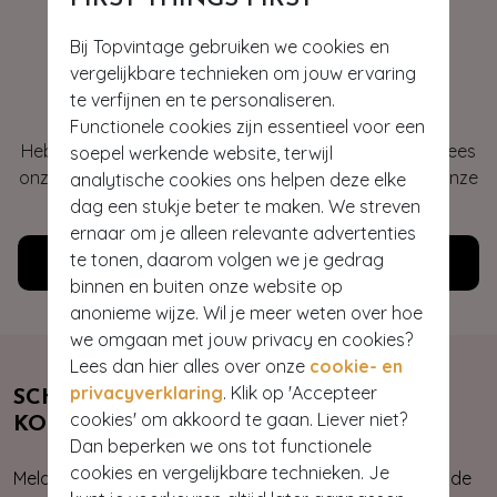
Bij Topvintage gebruiken we cookies en
vergelijkbare technieken om jouw ervaring
Hey gorgeous
te verfijnen en te personaliseren.
Functionele cookies zijn essentieel voor een
Heb je vragen of heb je hulp nodig bij je bestelling? Lees
soepel werkende website, terwijl
onze veelgestelde vragen of neem contact op met onze
analytische cookies ons helpen deze elke
klantenservice. Wij helpen je graag!
dag een stukje beter te maken. We streven
ernaar om je alleen relevante advertenties
te tonen, daarom volgen we je gedrag
Klantenservice
binnen en buiten onze website op
anonieme wijze. Wil je meer weten over hoe
we omgaan met jouw privacy en cookies?
Lees dan hier alles over onze
cookie- en
privacyverklaring
. Klik op 'Accepteer
SCHRIJF JE NU IN & ONTVANG 10%
cookies' om akkoord te gaan. Liever niet?
KORTING
Dan beperken we ons tot functionele
cookies en vergelijkbare technieken. Je
Meld je aan voor onze nieuwsbrief. Zo ben je altijd op de