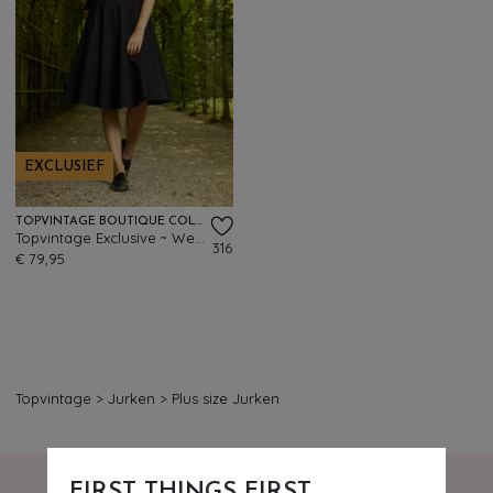
EXCLUSIEF
TOPVINTAGE BOUTIQUE COLLECTION
Topvintage Exclusive ~ Wednesday swing jurk in zwart
316
€ 79,95
Topvintage
>
Jurken
>
Plus size Jurken
FIRST THINGS FIRST