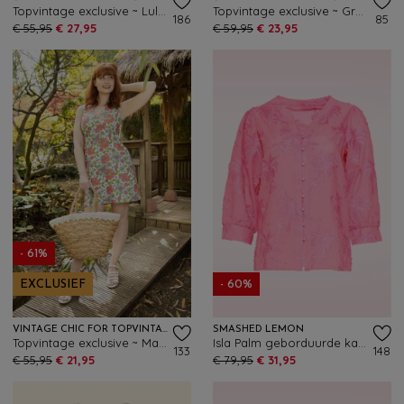
Topvintage exclusive ~ Lulu Floral jurk in groen en multi
Topvintage exclusive ~ Grecian tropical jurk in groen en geel
186
85
€ 55,95
€ 27,95
€ 59,95
€ 23,95
- 61%
EXCLUSIEF
- 60%
VINTAGE CHIC FOR TOPVINTAGE
SMASHED LEMON
Topvintage exclusive ~ Marion Floral jurk in crème en multi
Isla Palm geborduurde katoenen blouse in roze
133
148
€ 55,95
€ 21,95
€ 79,95
€ 31,95