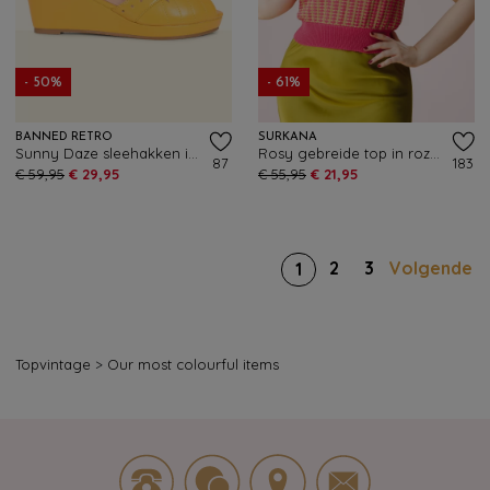
- 50%
- 61%
BANNED RETRO
SURKANA
Sunny Daze sleehakken in mosterdgeel
Rosy gebreide top in roze en groen
87
183
€ 59,95
€ 29,95
€ 55,95
€ 21,95
2
3
Volgende
1
Topvintage
>
Our most colourful items