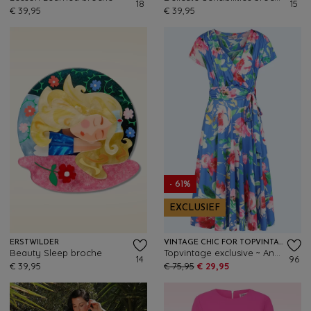
18
15
€ 39,95
€ 39,95
- 61%
EXCLUSIEF
ERSTWILDER
VINTAGE CHIC FOR TOPVINTAGE
Beauty Sleep broche
Topvintage exclusive ~ Andi Floral swing jurk in korenbloemblauw en multi
14
96
€ 39,95
€ 75,95
€ 29,95