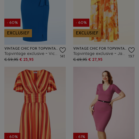
- 60%
- 60%
EXCLUSIEF
EXCLUSIEF
VINTAGE CHIC FOR TOPVINTAGE
VINTAGE CHIC FOR TOPVINTAGE
Topvintage exclusive ~ Victoria pencil jurk in koningsblauw
Topvintage exclusive ~ Jane aquarel swing jurk in oranje en geel
141
197
€ 59,95
€ 23,95
€ 69,95
€ 27,95
- 60%
- 61%