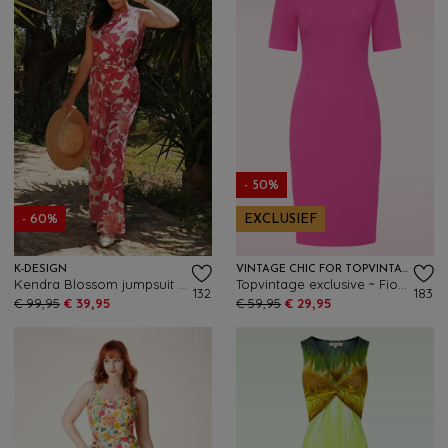
- 50%
- 60%
EXCLUSIEF
K-DESIGN
VINTAGE CHIC FOR TOPVINTAGE
Kendra Blossom jumpsuit in gebroken wit en rood
Topvintage exclusive ~ Fiona pencil jurk in roze
132
183
€ 99,95
€ 39,95
€ 59,95
€ 29,95