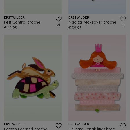
ERSTWILDER
ERSTWILDER
Pest Control broche
Magical Makeover broche
21
19
€ 42,95
€ 39,95
ERSTWILDER
ERSTWILDER
Lesson Learned broche
Delicate Sensibilities broche