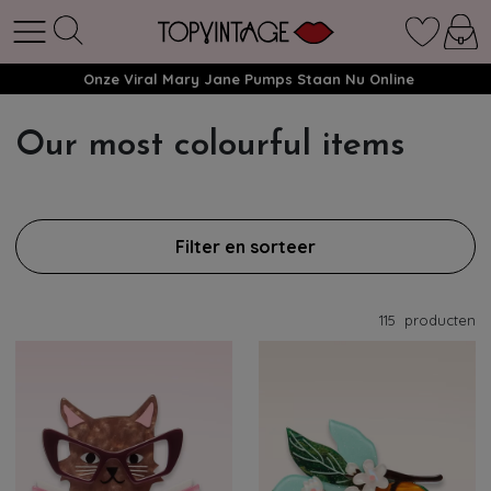
Onze Viral Mary Jane Pumps Staan Nu Online
Our most colourful items
Filter en sorteer
115
producten