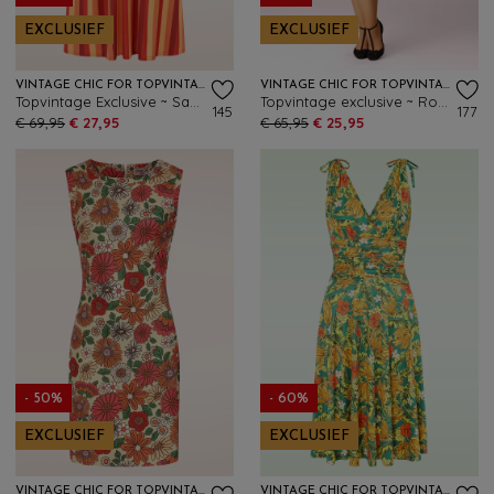
EXCLUSIEF
EXCLUSIEF
VINTAGE CHIC FOR TOPVINTAGE
VINTAGE CHIC FOR TOPVINTAGE
Topvintage Exclusive ~ Sadie Stripes swing jurk in rood en oranje
Topvintage exclusive ~ Rose pencil jurk in dieproze
145
177
€ 69,95
€ 27,95
€ 65,95
€ 25,95
- 50%
- 60%
EXCLUSIEF
EXCLUSIEF
VINTAGE CHIC FOR TOPVINTAGE
VINTAGE CHIC FOR TOPVINTAGE