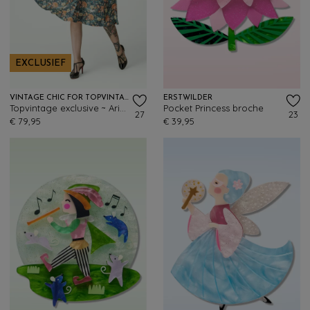
EXCLUSIEF
VINTAGE CHIC FOR TOPVINTAGE
ERSTWILDER
Topvintage exclusive ~ Aria Floral swing jurk in navy en oranje
Pocket Princess broche
27
23
€ 79,95
€ 39,95