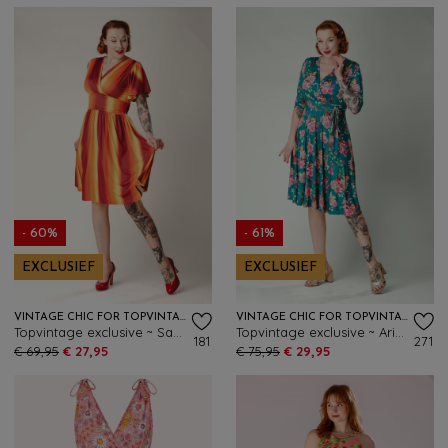
- 60%
- 61%
EXCLUSIEF
EXCLUSIEF
VINTAGE CHIC FOR TOPVINTAGE
VINTAGE CHIC FOR TOPVINTAGE
Topvintage exclusive ~ Sadie Faded Stripes swing jurk in oranje en geel
Topvintage exclusive ~ Aria Floral swing jurk in teal
181
271
€ 69,95
€ 27,95
€ 75,95
€ 29,95