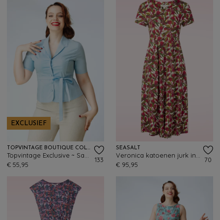
EXCLUSIEF
TOPVINTAGE BOUTIQUE COLLECTION
SEASALT
Topvintage Exclusive ~ Sabrina blouse in lichtblauw
Veronica katoenen jurk in Abstract Protea Chalk
133
70
€ 55,95
€ 95,95