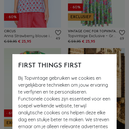
- 60%
- 60%
EXCLUSIEF
CIRCUS
VINTAGE CHIC FOR TOPVINTAGE
Anna Strawberry blouse in lichtblauw
Topvintage Exclusive ~ Grecian Floral jurk in groen en multi
49
69
€ 59,95
€ 23,95
€ 59,95
€ 23,95
FIRST THINGS FIRST
Bij Topvintage gebruiken we cookies en
vergelijkbare technieken om jouw ervaring
te verfijnen en te personaliseren.
Functionele cookies zijn essentieel voor een
soepel werkende website, terwijl
analytische cookies ons helpen deze elke
- 61%
dag een stukje beter te maken. We streven
EXCLUSIEF
- 60%
ernaar om je alleen relevante advertenties