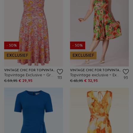
- 50%
- 50%
EXCLUSIEF
EXCLUSIEF
VINTAGE CHIC FOR TOPVINTAGE
VINTAGE CHIC FOR TOPVINTAGE
Topvintage Exclusive ~ Grecian Floral jurk in roze en multi
Topvintage exclusive ~ Exotic Bloom swing jurk in roze en multi
113
93
€ 59,95
€ 29,95
€ 65,95
€ 32,95