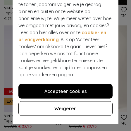
te tonen, daarom volgen we je gedrag
VINTAGE CHIC FOR TOPVINTAGE
KING LOUIE
binnen en buiten onze website op
Topvintage exclusive ~ Layla floral cross over jurk in groen en multi
Bob corduroy broek in Sprucestone mint
243
130
anonieme wijze. Wil je meer weten over hoe
€ 75,95
€ 29,95
€ 109,95
€ 43,95
we omgaan met jouw privacy en cookies?
Lees dan hier alles over onze
cookie- en
privacyverklaring
. Klik op 'Accepteer
cookies' om akkoord te gaan. Liever niet?
Dan beperken we ons tot functionele
cookies en vergelijkbare technieken. Je
kunt je voorkeuren altijd later aanpassen
op de voorkeuren pagina.
Accepteer cookies
- 60%
- 61%
EXCLUSIEF
EXCLUSIEF
Weigeren
VINTAGE CHIC FOR TOPVINTAGE
VINTAGE CHIC FOR TOPVINTAGE
Topvintage exclusive ~ Leah strakke jurk in lentepaars
Topvintage exclusive ~ Aria Graphic swing jurk in multi
595
140
€ 59,95
€ 23,95
€ 75,95
€ 29,95