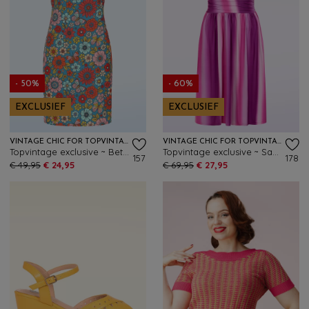
- 50%
- 60%
EXCLUSIEF
EXCLUSIEF
VINTAGE CHIC FOR TOPVINTAGE
VINTAGE CHIC FOR TOPVINTAGE
Topvintage exclusive ~ Betty Floral jurk in blauw
Topvintage exclusive ~ Sadie Faded Stripes swing jurk in paars
157
178
€ 49,95
€ 24,95
€ 69,95
€ 27,95