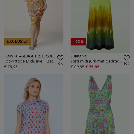
EXCLUSIEF
- 60%
TOPVINTAGE BOUTIQUE COLLECTION
SURKANA
Topvintage Exclusive ~ Betty Floral pencil jurk in geel
Yara midi jurk met gedraaide halslijn in olijf
96
192
€ 79,95
€ 89,95
€ 35,95