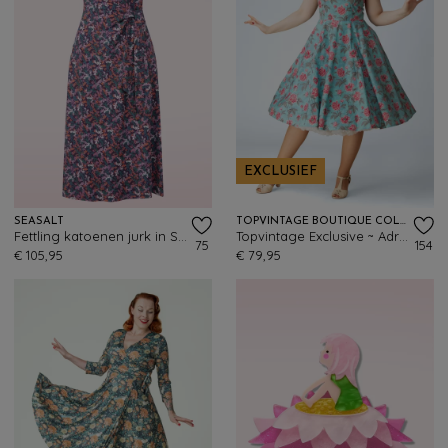
EXCLUSIEF
SEASALT
TOPVINTAGE BOUTIQUE COLLECTION
Fettling katoenen jurk in Summer Fronds Purple Kale
Topvintage Exclusive ~ Adriana Peony swing jurk in aquablauw
75
154
€ 105,95
€ 79,95