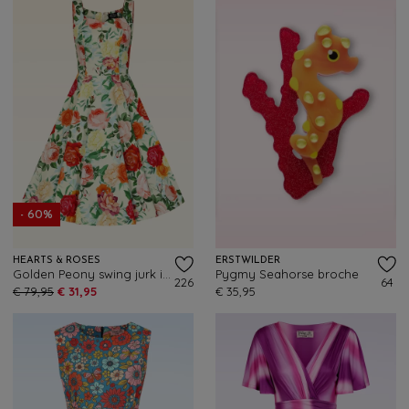
- 60%
HEARTS & ROSES
ERSTWILDER
Golden Peony swing jurk in botergeel en multi
Pygmy Seahorse broche
226
64
€ 79,95
€ 31,95
€ 35,95