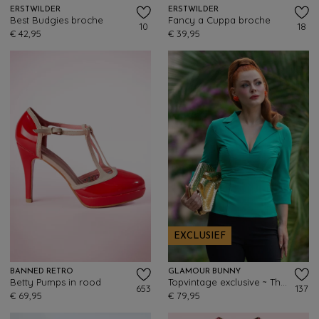
ERSTWILDER
ERSTWILDER
Best Budgies broche
Fancy a Cuppa broche
10
18
€ 42,95
€ 39,95
EXCLUSIEF
BANNED RETRO
GLAMOUR BUNNY
Betty Pumps in rood
Topvintage exclusive ~ The Dianne blouse in groen
653
137
€ 69,95
€ 79,95