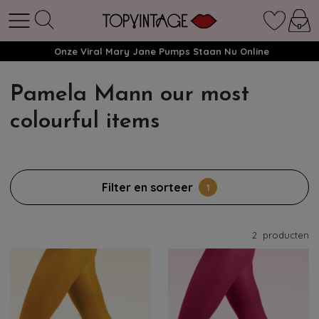
Onze Viral Mary Jane Pumps Staan Nu Online
Pamela Mann our most
colourful items
Filter en sorteer
1
2
producten