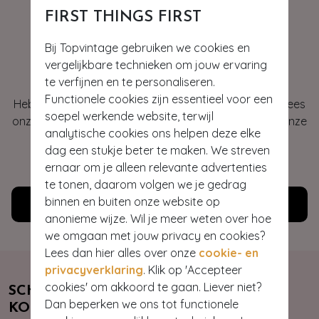
FIRST THINGS FIRST
Bij Topvintage gebruiken we cookies en
Hey gorgeous
vergelijkbare technieken om jouw ervaring
te verfijnen en te personaliseren.
Functionele cookies zijn essentieel voor een
Heb je vragen of heb je hulp nodig bij je bestelling? Lees
soepel werkende website, terwijl
onze veelgestelde vragen of neem contact op met onze
analytische cookies ons helpen deze elke
klantenservice. Wij helpen je graag!
dag een stukje beter te maken. We streven
ernaar om je alleen relevante advertenties
WE ZIJN NU OPEN
te tonen, daarom volgen we je gedrag
binnen en buiten onze website op
Klantenservice
anonieme wijze. Wil je meer weten over hoe
we omgaan met jouw privacy en cookies?
Lees dan hier alles over onze
cookie- en
privacyverklaring
. Klik op 'Accepteer
cookies' om akkoord te gaan. Liever niet?
SCHRIJF JE NU IN & ONTVANG 10%
Dan beperken we ons tot functionele
KORTING