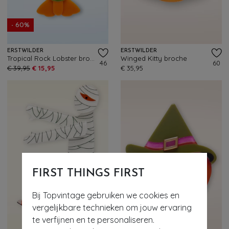
- 60%
ERSTWILDER
ERSTWILDER
Tropical Rock Lobster broche
Winged Kitty broche
46
60
€ 39,95
€ 15,95
€ 35,95
FIRST THINGS FIRST
Bij Topvintage gebruiken we cookies en
vergelijkbare technieken om jouw ervaring
te verfijnen en te personaliseren.