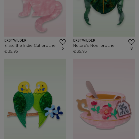
ERSTWILDER
ERSTWILDER
Elissa the Indie Cat broche
Nature's Noel broche
6
8
€ 35,95
€ 35,95