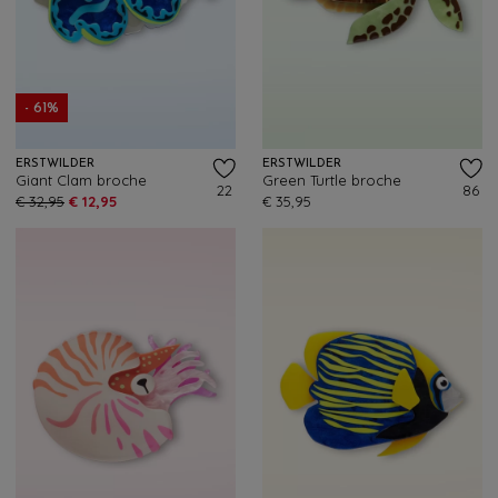
- 61%
ERSTWILDER
ERSTWILDER
Giant Clam broche
Green Turtle broche
22
86
€ 32,95
€ 12,95
€ 35,95