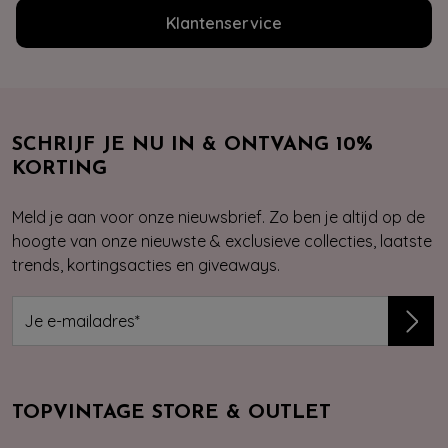
Klantenservice
SCHRIJF JE NU IN & ONTVANG 10%
KORTING
Meld je aan voor onze nieuwsbrief. Zo ben je altijd op de
hoogte van onze nieuwste & exclusieve collecties, laatste
trends, kortingsacties en giveaways.
TOPVINTAGE STORE & OUTLET