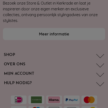
Bezoek onze Store & Outlet in Kerkrade en laat je
inspireren door onze eigen merken en exclusieve
collecties, ontvang persoonlijk stylingadvies van onze
stylistes.
Meer informatie
SHOP
OVER ONS
MIJN ACCOUNT
HULP NODIG?