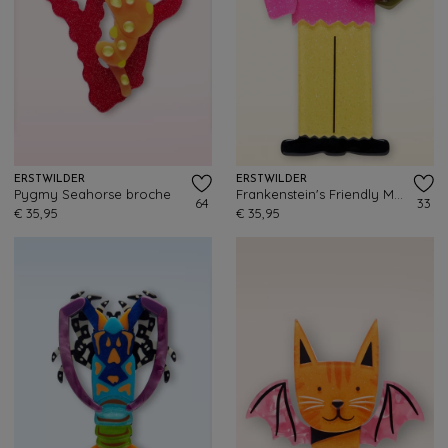
ERSTWILDER
ERSTWILDER
Pygmy Seahorse broche
Frankenstein's Friendly Monster broche
64
33
€ 35,95
€ 35,95