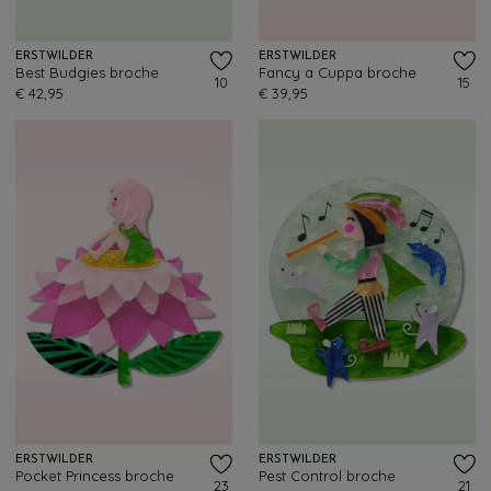
ERSTWILDER
ERSTWILDER
Best Budgies broche
Fancy a Cuppa broche
10
15
€ 42,95
€ 39,95
ERSTWILDER
ERSTWILDER
Pocket Princess broche
Pest Control broche
23
21