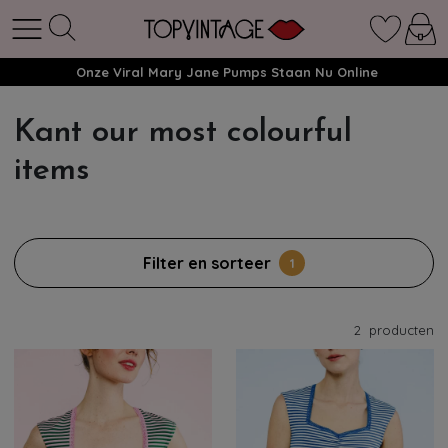
Onze Viral Mary Jane Pumps Staan Nu Online
Kant our most colourful
items
Filter en sorteer
1
2
producten