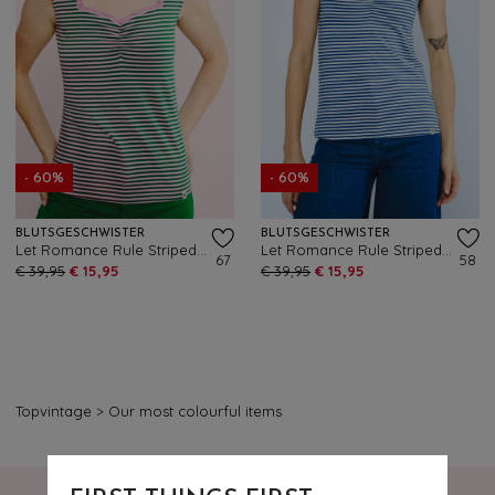
- 60%
- 60%
BLUTSGESCHWISTER
BLUTSGESCHWISTER
Let Romance Rule Striped top in Viva El Sol groen
Let Romance Rule Striped top in Viva El Sol blauw
67
58
€ 39,95
€ 15,95
€ 39,95
€ 15,95
Topvintage
>
Our most colourful items