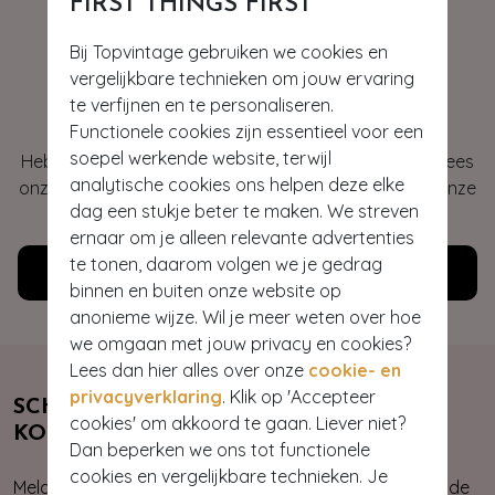
FIRST THINGS FIRST
Bij Topvintage gebruiken we cookies en
vergelijkbare technieken om jouw ervaring
Hey gorgeous
te verfijnen en te personaliseren.
Functionele cookies zijn essentieel voor een
soepel werkende website, terwijl
Heb je vragen of heb je hulp nodig bij je bestelling? Lees
analytische cookies ons helpen deze elke
onze veelgestelde vragen of neem contact op met onze
dag een stukje beter te maken. We streven
klantenservice. Wij helpen je graag!
ernaar om je alleen relevante advertenties
te tonen, daarom volgen we je gedrag
Klantenservice
binnen en buiten onze website op
anonieme wijze. Wil je meer weten over hoe
we omgaan met jouw privacy en cookies?
Lees dan hier alles over onze
cookie- en
privacyverklaring
. Klik op 'Accepteer
SCHRIJF JE NU IN & ONTVANG 10%
cookies' om akkoord te gaan. Liever niet?
KORTING
Dan beperken we ons tot functionele
cookies en vergelijkbare technieken. Je
Meld je aan voor onze nieuwsbrief. Zo ben je altijd op de