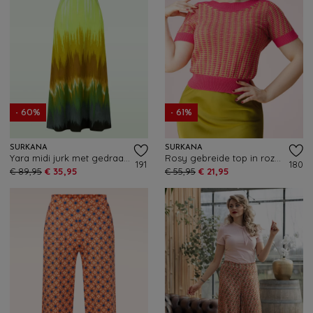
- 60%
- 61%
SURKANA
SURKANA
Yara midi jurk met gedraaide halslijn in olijf
Rosy gebreide top in roze en groen
191
180
€ 89,95
€ 35,95
€ 55,95
€ 21,95