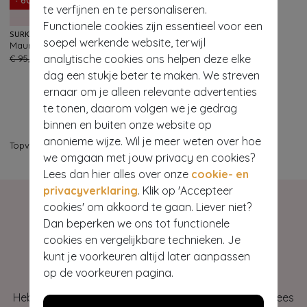
- 60%
te verfijnen en te personaliseren.
Functionele cookies zijn essentieel voor een
SURKANA
soepel werkende website, terwijl
Maureen wide leg broek in roze
104
analytische cookies ons helpen deze elke
€ 95,95
€ 37,95
dag een stukje beter te maken. We streven
ernaar om je alleen relevante advertenties
te tonen, daarom volgen we je gedrag
binnen en buiten onze website op
anonieme wijze. Wil je meer weten over hoe
Topvintage
>
Our most colourful items
we omgaan met jouw privacy en cookies?
Lees dan hier alles over onze
cookie- en
privacyverklaring
. Klik op 'Accepteer
cookies' om akkoord te gaan. Liever niet?
Dan beperken we ons tot functionele
cookies en vergelijkbare technieken. Je
Hey gorgeous
kunt je voorkeuren altijd later aanpassen
op de voorkeuren pagina.
Heb je vragen of heb je hulp nodig bij je bestelling? Lees