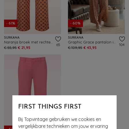
- 61%
- 60%
SURKANA
SURKANA
Naranja broek met rechte pijpen in oranje
Graphic Grace pantalon in multi
65
104
€ 55,95
€ 21,95
€ 109,95
€ 43,95
FIRST THINGS FIRST
Bij Topvintage gebruiken we cookies en
vergelijkbare technieken om jouw ervaring