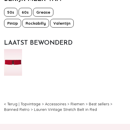
50s
60s
Grease
PinUp
Rockabilly
Valentijn
LAATST BEWONDERD
< Terug
|
Topvintage
>
Accessoires
>
Riemen
>
Best sellers
>
Banned Retro
>
Lauren Vintage Stretch Belt in Red