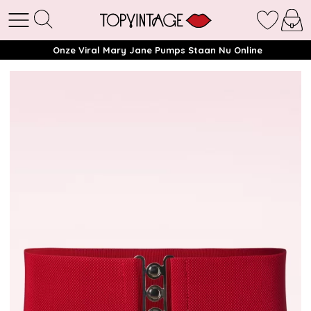
Onze Viral Mary Jane Pumps Staan Nu Online