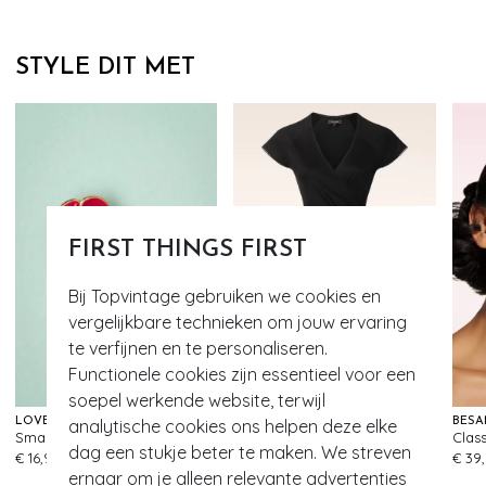
STYLE DIT MET
FIRST THINGS FIRST
Bij Topvintage gebruiken we cookies en
vergelijkbare technieken om jouw ervaring
te verfijnen en te personaliseren.
Functionele cookies zijn essentieel voor een
soepel werkende website, terwijl
analytische cookies ons helpen deze elke
LOVELY
KING LOUIE
BÉSA
Small Rose oorbellen in lipstickrood
Cross Classic jurk in zwart
509
499
dag een stukje beter te maken. We streven
€ 16,95
€ 99,95
€ 39
ernaar om je alleen relevante advertenties