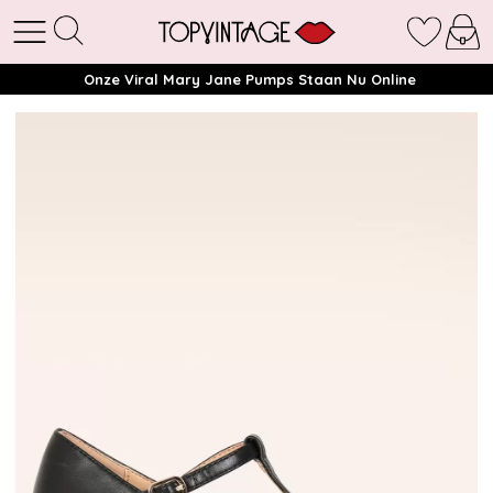
Onze Viral Mary Jane Pumps Staan Nu Online