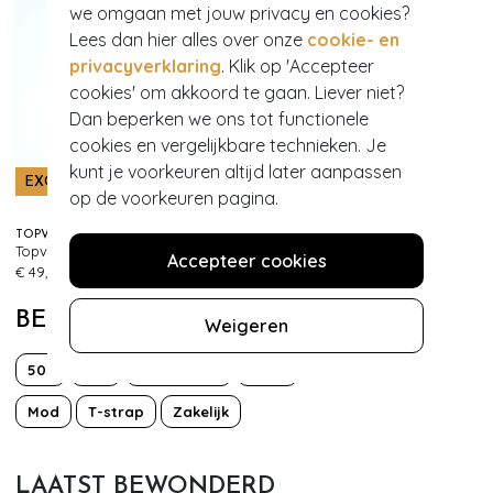
we omgaan met jouw privacy en cookies?
Lees dan hier alles over onze
cookie- en
privacyverklaring
. Klik op 'Accepteer
cookies' om akkoord te gaan. Liever niet?
Dan beperken we ons tot functionele
cookies en vergelijkbare technieken. Je
kunt je voorkeuren altijd later aanpassen
EXCLUSIEF
EXCLUSIEF
op de voorkeuren pagina.
TOPVINTAGE BOUTIQUE COLLECTION
TOPVINTAGE BOUTIQUE COLLECTION
Topvintage exclusive ~ Paola capri broek in marineblauw
Topvintage Exclusive ~ Katty blouse in wit
Accepteer cookies
151
191
€ 49,95
€ 49,95
BEKIJK MEER VAN
Weigeren
50s
60s
Classy chic
Effen
Mod
T-strap
Zakelijk
LAATST BEWONDERD