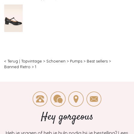
< Terug
|
Topvintage
>
Schoenen
>
Pumps
>
Best sellers
>
Banned Retro
>
1
Hey gorgeous
Heb je vragen of heb je hulp nodig bij je bestelling? Lees