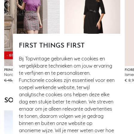
FIRST THINGS FIRST
- 61%
EXCLUSIEF
Bij Topvintage gebruiken we cookies en
vergelijkbare technieken om jouw ervaring
PRINCESSE NOMADE
TOPVINTAGE BOUTIQUE COLLECTION
FIOR
te verfijnen en te personaliseren.
Nora a-lijn rok in papaver
Topvintage exclusive ~ Sandra a-lijn jurk in zwart
94
190
Functionele cookies zijn essentieel voor een
€ 45,95
€ 17,95
€ 89,95
€ 8,
soepel werkende website, terwijl
analytische cookies ons helpen deze elke
SOORTGELIJKE PRODUCTEN
dag een stukje beter te maken. We streven
ernaar om je alleen relevante advertenties
te tonen, daarom volgen we je gedrag
binnen en buiten onze website op
anonieme wijze. Wil je meer weten over hoe