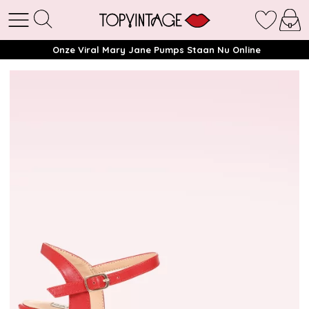
Onze Viral Mary Jane Pumps Staan Nu Online