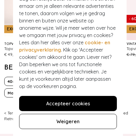
ernaar om je alleen relevante advertenties
te tonen, daarom volgen we je gedrag
- 61%
- 6
binnen en buiten onze website op
anonieme wijze. Wil je meer weten over hoe
EXCLUSIEF
EXCLUSIEF
EX
we omgaan met jouw privacy en cookies?
Lees dan hier alles over onze
cookie- en
TOPVINTAGE BOUTIQUE COLLECTION
TOPVINTAGE BOUTIQUE COLLECTION
Topvintage exclusive ~ Shelvia Cherry swing rok in zwart
Topvintage exclusive ~ Violetta swing jurk in rood
privacyverklaring
. Klik op 'Accepteer
213
356
€ 49,95
€ 85,95
€ 33,95
€ 79
cookies' om akkoord te gaan. Liever niet?
Dan beperken we ons tot functionele
BEKIJK MEER VAN
cookies en vergelijkbare technieken. Je
kunt je voorkeuren altijd later aanpassen
40s
50s
Classy chic
Effen
op de voorkeuren pagina.
Mad Men
Peeptoe
PinUp
Sailor
Accepteer cookies
< Terug
|
Topvintage
>
Schoenen
>
Sandalen
>
Sleehak
>
Banned
Retro
>
1
Weigeren