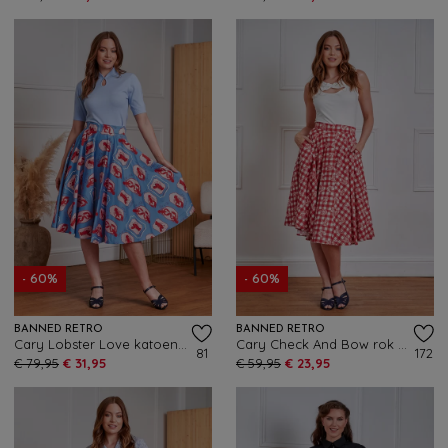
- 60%
- 60%
BANNED RETRO
BANNED RETRO
Cary Lobster Love katoenen swing rok in blauw
Cary Check And Bow rok in rood
81
172
€ 79,95
€ 31,95
€ 59,95
€ 23,95