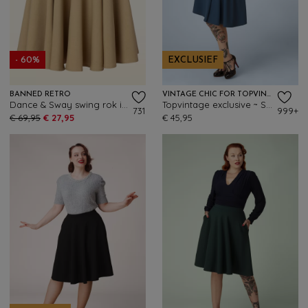
- 60%
EXCLUSIEF
BANNED RETRO
VINTAGE CHIC FOR TOPVINTAGE
Dance & Sway swing rok in desert sand
Topvintage exclusive ~ Sheila swingrok in petrol blauw
731
999+
€ 69,95
€ 27,95
€ 45,95