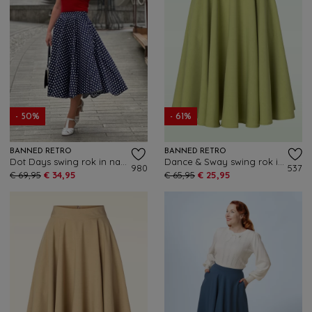
- 50%
- 61%
BANNED RETRO
BANNED RETRO
Dot Days swing rok in navy
Dance & Sway swing rok in groen
980
537
€ 69,95
€ 34,95
€ 65,95
€ 25,95