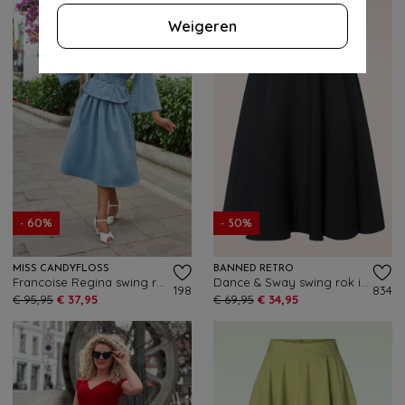
Weigeren
- 60%
- 50%
MISS CANDYFLOSS
BANNED RETRO
Francoise Regina swing rok in luchtblauw
Dance & Sway swing rok in zwart
198
834
€ 95,95
€ 37,95
€ 69,95
€ 34,95