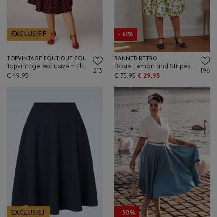
EXCLUSIEF
- 61%
TOPVINTAGE BOUTIQUE COLLECTION
BANNED RETRO
Topvintage exclusive ~ Shelvia Cherry swing rok in zwart
Rosie Lemon and Stripes katoenen swing rok in wit
213
196
€ 49,95
€ 75,95
€ 29,95
EXCLUSIEF
- 50%