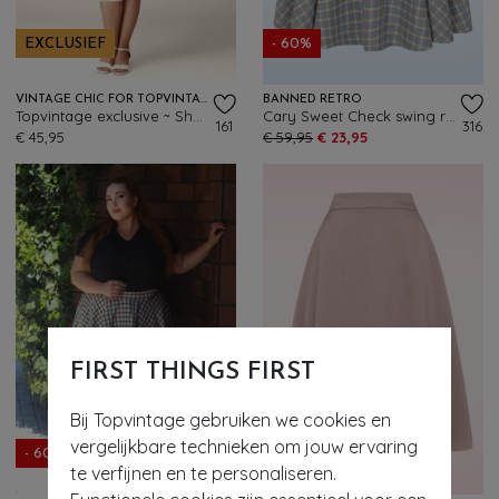
EXCLUSIEF
- 60%
VINTAGE CHIC FOR TOPVINTAGE
BANNED RETRO
Topvintage exclusive ~ Sheila swing rok in gebroken wit
Cary Sweet Check swing rok in licht staalblauw
161
316
€ 45,95
€ 59,95
€ 23,95
FIRST THINGS FIRST
Bij Topvintage gebruiken we cookies en
vergelijkbare technieken om jouw ervaring
- 60%
- 61%
te verfijnen en te personaliseren.