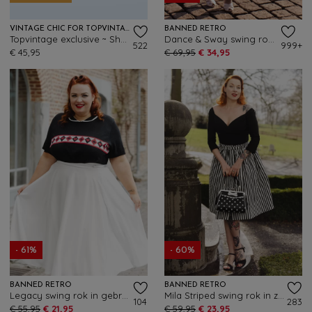
VINTAGE CHIC FOR TOPVINTAGE
BANNED RETRO
Topvintage exclusive ~ Sheila swing rok in marineblauw
Dance & Sway swing rok in blauw
522
999+
€ 45,95
€ 69,95
€ 34,95
- 61%
- 60%
BANNED RETRO
BANNED RETRO
Legacy swing rok in gebroken wit
Mila Striped swing rok in zwart en wit
104
283
€ 55,95
€ 21,95
€ 59,95
€ 23,95