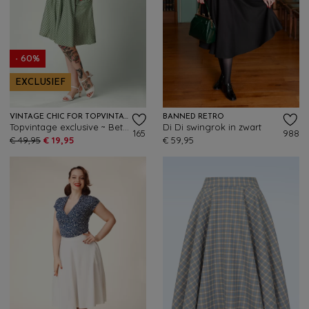
- 60%
EXCLUSIEF
VINTAGE CHIC FOR TOPVINTAGE
BANNED RETRO
Topvintage exclusive ~ Betty gingham swing rok in groen en wit
Di Di swingrok in zwart
165
988
€ 49,95
€ 19,95
€ 59,95