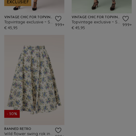
EXCLUSIEF
VINTAGE CHIC FOR TOPVINTAGE
VINTAGE CHIC FOR TOPVINTAGE
Topvintage exclusive ~ Sheila swingrok in zwart
Topvintage exclusive ~ Sheila swingrok in bosgroen
999+
999+
€ 45,95
€ 45,95
- 50%
BANNED RETRO
Wild flower swing rok in crème