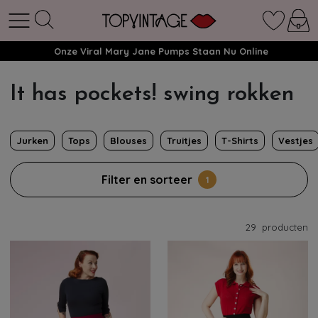
Onze Viral Mary Jane Pumps Staan Nu Online
It has pockets! swing rokken
Jurken
Tops
Blouses
Truitjes
T-Shirts
Vestjes
Filter en sorteer
1
29
producten