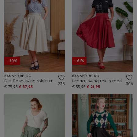
- 50%
- 61%
BANNED RETRO
BANNED RETRO
Didi Rope swing rok in crème
Legacy swing rok in rood
238
306
€ 75,95
€ 37,95
€ 55,95
€ 21,95