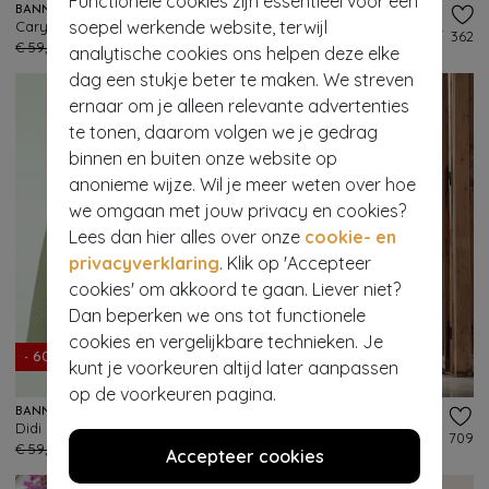
Functionele cookies zijn essentieel voor een
BANNED RETRO
BANNED RETRO
soepel werkende website, terwijl
Cary Sweet Check swing rok in roze
Rita Silky Look swing rok in oudroze
231
362
€ 59,95
€ 23,95
€ 55,95
€ 21,95
analytische cookies ons helpen deze elke
dag een stukje beter te maken. We streven
ernaar om je alleen relevante advertenties
te tonen, daarom volgen we je gedrag
binnen en buiten onze website op
anonieme wijze. Wil je meer weten over hoe
we omgaan met jouw privacy en cookies?
Lees dan hier alles over onze
cookie- en
privacyverklaring
. Klik op 'Accepteer
cookies' om akkoord te gaan. Liever niet?
Dan beperken we ons tot functionele
cookies en vergelijkbare technieken. Je
- 60%
- 50%
kunt je voorkeuren altijd later aanpassen
op de voorkeuren pagina.
BANNED RETRO
HEARTS & ROSES
Didi Check swing rok in olijfgroen en wit
Suzie Striped swing rok in navy en wit
723
709
€ 59,95
€ 23,95
€ 65,95
€ 32,95
Accepteer cookies