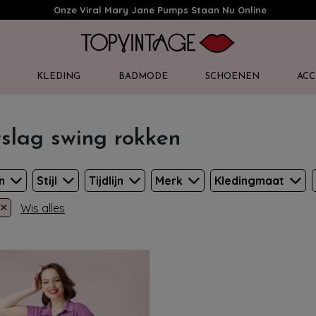
Onze Viral Mary Jane Pumps Staan Nu Online
KLEDING
BADMODE
SCHOENEN
ACC
slag swing rokken
en
Stijl
Tijdlijn
Merk
Kledingmaat
×
Wis alles