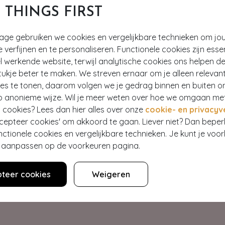
T THINGS FIRST
tage gebruiken we cookies en vergelijkbare technieken om jo
e verfijnen en te personaliseren. Functionele cookies zijn esse
 werkende website, terwijl analytische cookies ons helpen de
ukje beter te maken. We streven ernaar om je alleen relevan
ies te tonen, daarom volgen we je gedrag binnen en buiten o
p anonieme wijze. Wil je meer weten over hoe we omgaan me
Hey gorgeous
 cookies? Lees dan hier alles over onze
cookie- en privacyv
ccepteer cookies' om akkoord te gaan. Liever niet? Dan bepe
nctionele cookies en vergelijkbare technieken. Je kunt je voo
estelling? Lees onze veelgestelde vragen of neem contact op m
er aanpassen op de voorkeuren pagina.
Klantenservice
teer cookies
Weigeren