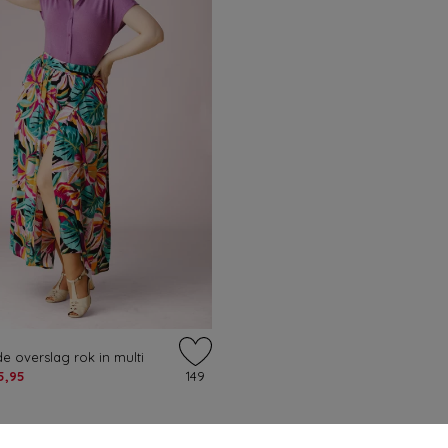
e overslag rok in multi
5,95
149