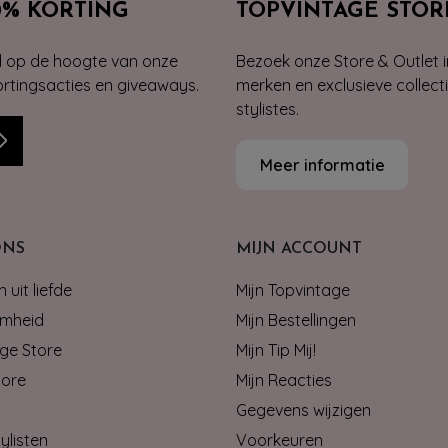
0% KORTING
TOPVINTAGE STOR
jd op de hoogte van onze
Bezoek onze Store & Outlet i
kortingsacties en giveaways.
merken en exclusieve collect
stylistes.
Meer informatie
ONS
MIJN ACCOUNT
 uit liefde
Mijn Topvintage
mheid
Mijn Bestellingen
ge Store
Mijn Tip Mij!
tore
Mijn Reacties
Gegevens wijzigen
ylisten
Voorkeuren