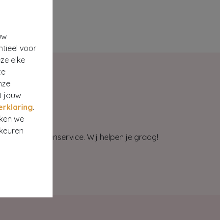
uw
ntieel voor
ze elke
te
nze
t jouw
erklaring
.
rken we
rkeuren
et onze klantenservice. Wij helpen je graag!