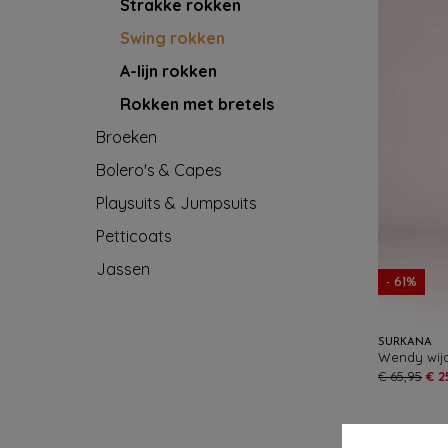
Strakke rokken
Swing rokken
A-lijn rokken
Rokken met bretels
Broeken
Bolero's & Capes
Playsuits & Jumpsuits
Petticoats
Jassen
- 61%
SURKANA
Wendy wijd
€ 65,95
€ 2