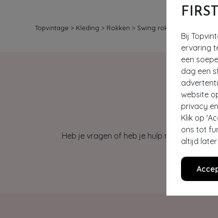
FIRS
Topvintage
>
Kleding
>
Rokken
>
Swing rokken
Bij Topvin
ervaring t
een soepel
dag een st
advertent
website o
privacy en
Klik op 'A
ons tot fu
Heb je vragen of heb je hulp nodig bij je b
altijd lat
Accep