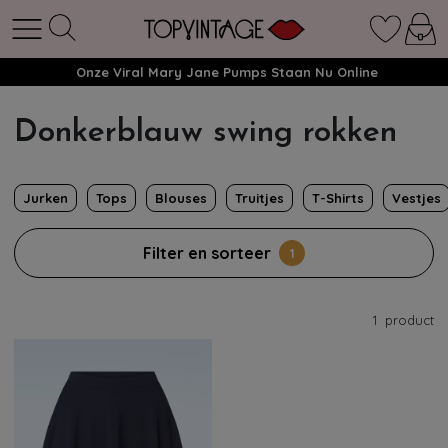
Onze Viral Mary Jane Pumps Staan Nu Online
Donkerblauw swing rokken
Jurken
Tops
Blouses
Truitjes
T-Shirts
Vestjes
Filter en sorteer
1
1
product