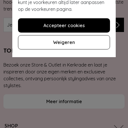
hoogte van onze nieuwste & exclusieve collecties, laatste
kunt je voorkeuren altijd later aanpassen
trends, kortingsacties en giveaways.
op de voorkeuren pagina.
Accepteer cookies
Weigeren
TOPVINTAGE STORE & OUTLET
Bezoek onze Store & Outlet in Kerkrade en laat je
inspireren door onze eigen merken en exclusieve
collecties, ontvang persoonlijk stylingadvies van onze
stylistes.
Meer informatie
SHOP