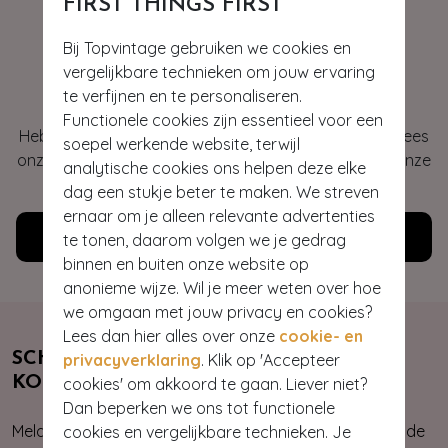
FIRST THINGS FIRST
Bij Topvintage gebruiken we cookies en
Hey gorgeous
vergelijkbare technieken om jouw ervaring
te verfijnen en te personaliseren.
Functionele cookies zijn essentieel voor een
Heb je vragen of heb je hulp nodig bij je bestelling? Lees
soepel werkende website, terwijl
onze veelgestelde vragen of neem contact op met onze
analytische cookies ons helpen deze elke
klantenservice. Wij helpen je graag!
dag een stukje beter te maken. We streven
ernaar om je alleen relevante advertenties
Klantenservice
te tonen, daarom volgen we je gedrag
binnen en buiten onze website op
anonieme wijze. Wil je meer weten over hoe
we omgaan met jouw privacy en cookies?
Lees dan hier alles over onze
cookie- en
SCHRIJF JE NU IN & ONTVANG 10%
privacyverklaring
. Klik op 'Accepteer
KORTING
cookies' om akkoord te gaan. Liever niet?
Dan beperken we ons tot functionele
Meld je aan voor onze nieuwsbrief. Zo ben je altijd op de
cookies en vergelijkbare technieken. Je