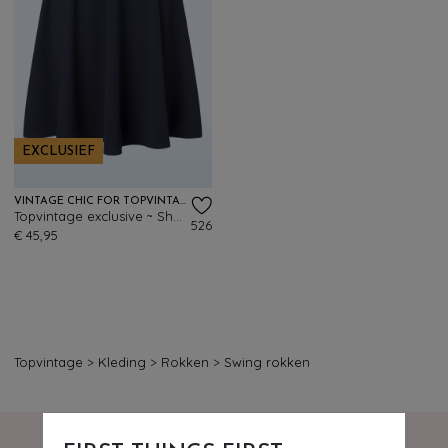
EXCLUSIEF
VINTAGE CHIC FOR TOPVINTAGE
Topvintage exclusive ~ Sheila swing rok in marineblauw
526
€ 45,95
Topvintage
>
Kleding
>
Rokken
>
Swing rokken