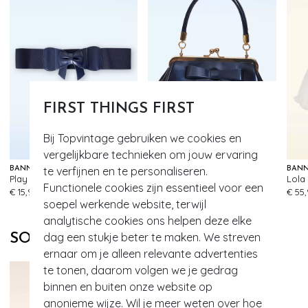
FIRST THINGS FIRST
Bij Topvintage gebruiken we cookies en
vergelijkbare technieken om jouw ervaring
te verfijnen en te personaliseren.
BANNED RETRO
BANNED RETRO
BANN
Play It Right Bow riem in marineblauw
California Nights lak handtas in navy
74
113
Functionele cookies zijn essentieel voor een
€ 15,95
€ 59,95
€ 55
soepel werkende website, terwijl
analytische cookies ons helpen deze elke
dag een stukje beter te maken. We streven
SOORTGELIJKE PRODUCTEN
ernaar om je alleen relevante advertenties
te tonen, daarom volgen we je gedrag
binnen en buiten onze website op
anonieme wijze. Wil je meer weten over hoe