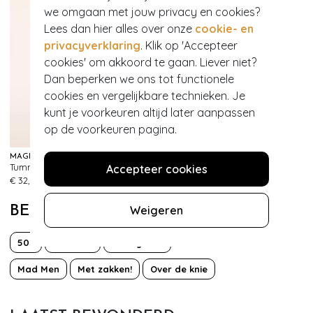
we omgaan met jouw privacy en cookies?
Lees dan hier alles over onze
cookie- en
privacyverklaring
. Klik op 'Accepteer
cookies' om akkoord te gaan. Liever niet?
Dan beperken we ons tot functionele
cookies en vergelijkbare technieken. Je
kunt je voorkeuren altijd later aanpassen
op de voorkeuren pagina.
MAGIC BODYFASHION
MAGIC BODYFASHION
Tummy Shaper Lace Slip in Zwart
Maxi sexy hoge slip in zwart
Accepteer cookies
330
577
€ 32,95
€ 39,95
Weigeren
BEKIJK MEER VAN
50s
Bloemen
Classy chic
Mad Men
Met zakken!
Over de knie