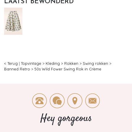
LAATST BEWONDERD
< Terug
|
Topvintage
>
Kleding
>
Rokken
>
Swing rokken
>
Banned Retro
>
50s Wild Fower Swing Rok in Crème
Hey gorgeous