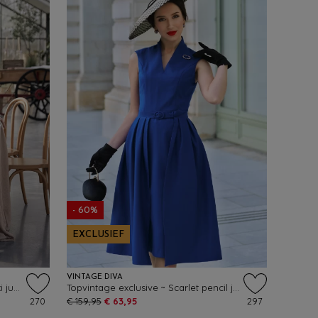
- 60%
EXCLUSIEF
VINTAGE DIVA
Topvintage exclusive ~ Teresa maxi jurk in zwart
Topvintage exclusive ~ Scarlet pencil jurk met overrok in koningsblauw
270
€ 159,95
€ 63,95
297