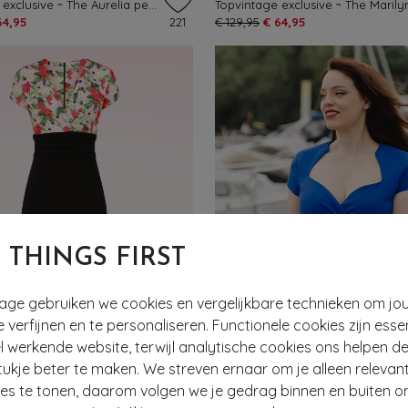
Topvintage exclusive ~ The Aurelia pencil jurk in zwart
64,95
221
€ 129,95
€ 64,95
T THINGS FIRST
tage gebruiken we cookies en vergelijkbare technieken om jo
e verfijnen en te personaliseren. Functionele cookies zijn esse
 werkende website, terwijl analytische cookies ons helpen de
- 60%
ukje beter te maken. We streven ernaar om je alleen relevan
ies te tonen, daarom volgen we je gedrag binnen en buiten o
EF
EXCLUSIEF