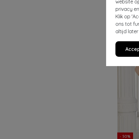
website o
privacy en
VINTAGE CH
Klik op 'A
€ 75,95
€ 2
ons tot fu
altijd lat
Accep
- 50%