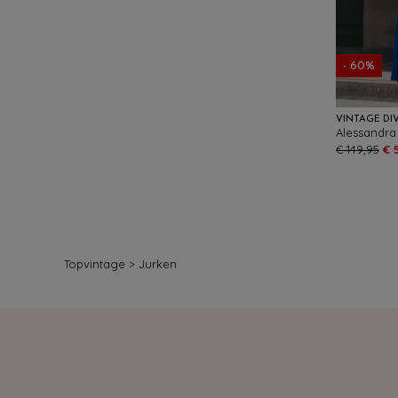
- 60%
VINTAGE DI
Alessandra
€ 149,95
€ 
Topvintage
>
Jurken