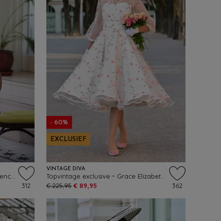
- 60%
EXCLUSIEF
VINTAGE DIVA
Topvintage exclusive ~ Marigold pencil jurk in oranje
Topvintage exclusive ~ Grace Elizabeth swing jurk met tule in wit
312
€ 225,95
€ 89,95
362