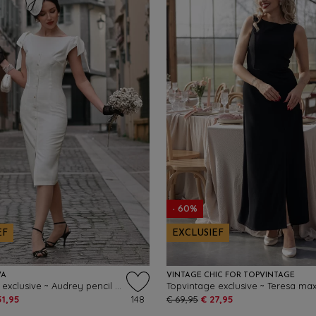
- 60%
EF
EXCLUSIEF
VA
VINTAGE CHIC FOR TOPVINTAGE
Topvintage exclusive ~ Audrey pencil jurk in crème
51,95
148
€ 69,95
€ 27,95