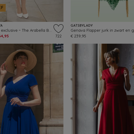
EF
VA
GATSBYLADY
Topvintage exclusive ~ The Arabella Bow Penciljurk in lichtblauw
Genava Flapper jurk in zwart en 
64,95
722
€ 239,95