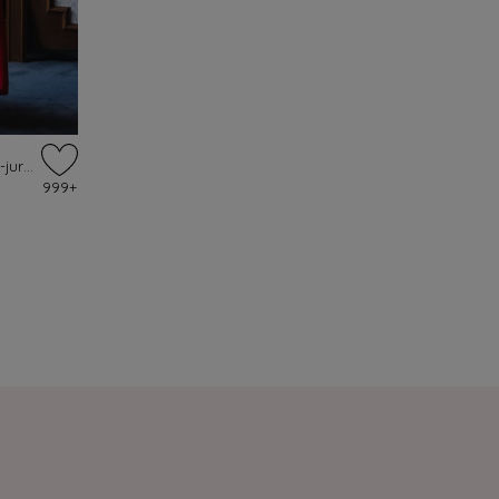
Topvintage exclusive ~ Rinda maxi-jurk in lippenstiftrood
999+