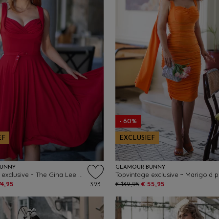
- 60%
EF
EXCLUSIEF
BUNNY
GLAMOUR BUNNY
Topvintage exclusive ~ The Gina Lee swing jurk in rood
74,95
393
€ 139,95
€ 55,95