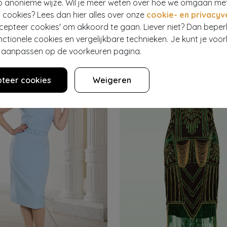
p anonieme wijze. Wil je meer weten over hoe we omgaan me
 cookies? Lees dan hier alles over onze
cookie- en privacyv
IC FOR TOPVINTAGE
GLAMOUR BUNNY BUSINESS BABE
ccepteer cookies' om akkoord te gaan. Liever niet? Dan bepe
Topvintage exclusive ~ Rinda floral maxi jurk in zwart en roze
Elyanne pencil jurk in koningsbla
9,95
130
€ 129,95
€ 51,95
nctionele cookies en vergelijkbare technieken. Je kunt je voo
er aanpassen op de voorkeuren pagina.
teer cookies
Weigeren