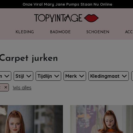
Onze Viral Mary Jane Pumps Staan Nu Online
KLEDING
BADMODE
SCHOENEN
ACC
Carpet jurken
en
Stijl
Tijdlijn
Merk
Kledingmaat
×
Wis alles
t