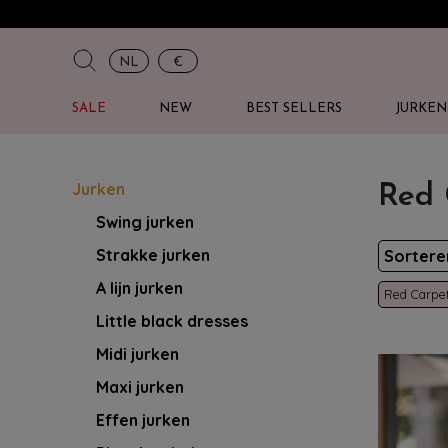
NL
€
SALE
NEW
BEST SELLERS
JURKEN
Jurken
Red 
Swing jurken
Strakke jurken
Sorter
A lijn jurken
Red Carpe
Little black dresses
Midi jurken
Maxi jurken
Effen jurken