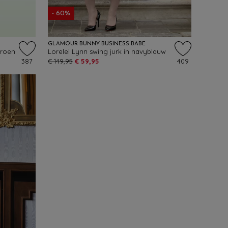
- 60%
GLAMOUR BUNNY BUSINESS BABE
groen
Lorelei Lynn swing jurk in navyblauw
387
€ 149,95
€ 59,95
409