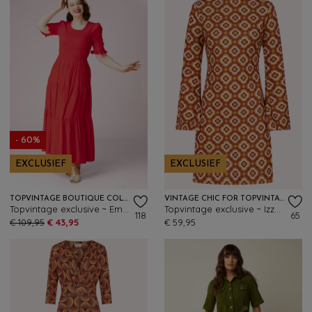
- 60%
EXCLUSIEF
EXCLUSIEF
TOPVINTAGE BOUTIQUE COLLECTION
VINTAGE CHIC FOR TOPVINTAGE
Topvintage exclusive ~ Emily maxi jurk in rood
Topvintage exclusive ~ Izzy Retro Flower jurk in oranje en bruin
118
65
€ 109,95
€ 43,95
€ 59,95