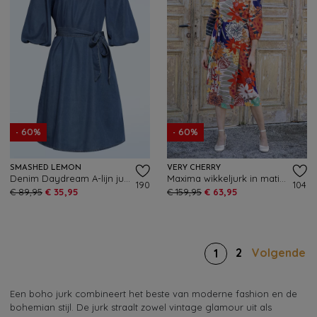
- 60%
- 60%
SMASHED LEMON
VERY CHERRY
Denim Daydream A-lijn jurk in blauw
Maxima wikkeljurk in matisse multi
190
104
€ 89,95
€ 35,95
€ 159,95
€ 63,95
2
Volgende
1
Een boho jurk combineert het beste van moderne fashion en de
bohemian stijl. De jurk straalt zowel vintage glamour uit als