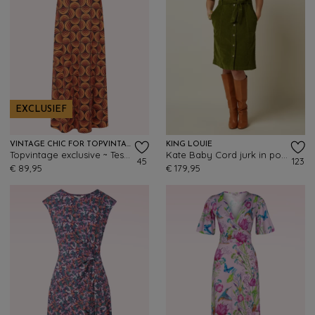
EXCLUSIEF
VINTAGE CHIC FOR TOPVINTAGE
KING LOUIE
Topvintage exclusive ~ Tessy Retro maxi jurk in oranje en zwart
Kate Baby Cord jurk in posey groen
45
123
€ 89,95
€ 179,95