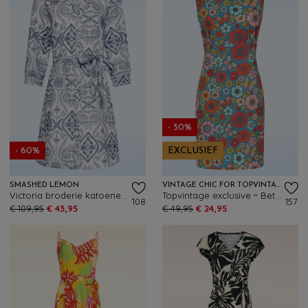
- 50%
- 60%
EXCLUSIEF
SMASHED LEMON
VINTAGE CHIC FOR TOPVINTAGE
Victoria broderie katoenen jurk in wit en marineblauw
Topvintage exclusive ~ Betty Floral jurk in blauw
108
157
€ 109,95
€ 43,95
€ 49,95
€ 24,95