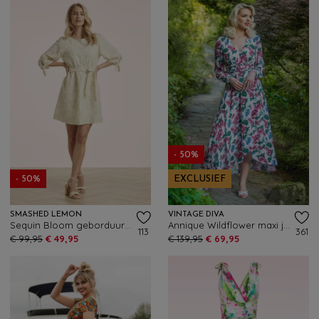
- 50%
- 50%
EXCLUSIEF
SMASHED LEMON
VINTAGE DIVA
Sequin Bloom geborduurde a-lijn jurk in crème
Annique Wildflower maxi jurk in wit
113
361
€ 99,95
€ 49,95
€ 139,95
€ 69,95