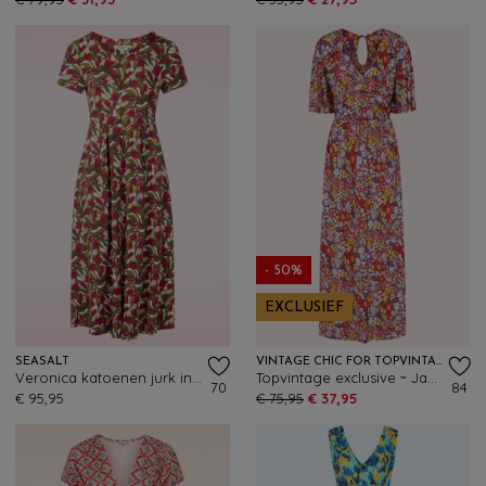
- 50%
EXCLUSIEF
SEASALT
VINTAGE CHIC FOR TOPVINTAGE
Veronica katoenen jurk in Abstract Protea Chalk
Topvintage exclusive ~ Jade Warped Botanical maxi jurk in maroon en multi
70
84
€ 95,95
€ 75,95
€ 37,95