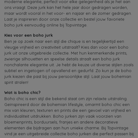
moderne elegantie, perfect voor elke gelegenheid als je het aan
ons vraagt. Deze jurk kan het hele jaar door gedragen worden,
maar wordt vooral in het voor- en najaar en de zomer gedragen.
Laat je inspireren door onze collectie en bestel jouw favoriete
boho jurk eenvoudig online bij Topvintage.
Kies voor een boho jurk
Ben je op zoek naar een stijl die chique is en tegelijkertijd een
vleugje vrijheid en creativiteit uitstraalt? Kies dan voor een boho
jurk uit onze uitgebreide collectie. Met hun kenmerkende prints,
zwierige silhouetten en speelse details straalt een boho jurk
nonchalante elegantie uit. Je hebt de keuze uit diverse stijlen zoals
subtiel en ingetogen of opvallend en gedurfd. Zo kun je de boho
jurk kiezen die past bij jouw persoonlijke stijl. Laat jouw bohemian
spirit stralen!
Wat is boho chic?
Boho chic is een stijl die bekend staat om zijn relaxte uitstraling.
Geïnspireerd door de bohemian lifestyle, omarmt boho chic een
mix van kleuren, texturen en prints die een gevoel van vrijheid en
individualiteit uitdrukken. Boho jurken zijn vaak voorzien van
bloemenprints, borduursels, franjes en andere decoratieve
elementen die bijdragen aan hun unieke charme. Bij Topvintage
vind je een uitgebreide collectie boho jurken die perfect passen bij