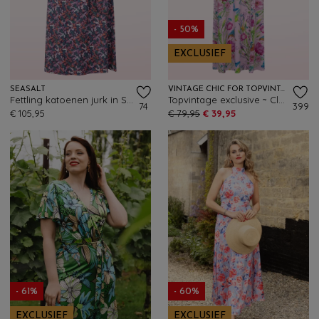
- 50%
EXCLUSIEF
SEASALT
VINTAGE CHIC FOR TOPVINTAGE
Fettling katoenen jurk in Summer Fronds Purple Kale
Topvintage exclusive ~ Clara maxi jurk met bloemen en ijsvogels in roze
74
399
€ 105,95
€ 79,95
€ 39,95
- 61%
- 60%
EXCLUSIEF
EXCLUSIEF