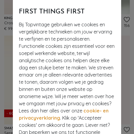
- 60%
FIRST THINGS FIRST
KING LOUIE
SURKANA
Cross Classic jurk in zwart
Dani gedrapeerde strap jurk in lichtgroen
Bij Topvintage gebruiken we cookies en
499
156
€ 99,95
€ 89,95
€ 35,95
vergelijkbare technieken om jouw ervaring
te verfijnen en te personaliseren.
Functionele cookies zijn essentieel voor een
soepel werkende website, terwijl
analytische cookies ons helpen deze elke
dag een stukje beter te maken. We streven
ernaar om je alleen relevante advertenties
te tonen, daarom volgen we je gedrag
binnen en buiten onze website op
anonieme wijze. Wil je meer weten over hoe
we omgaan met jouw privacy en cookies?
- 61%
Lees dan hier alles over onze
cookie- en
- 60%
EXCLUSIEF
privacyverklaring
. Klik op 'Accepteer
cookies' om akkoord te gaan. Liever niet?
SMASHED LEMON
VINTAGE CHIC FOR TOPVINTAGE
Dan beperken we ons tot functionele
Serengeti Chic midaxi jurk in zand
Topvintage exclusive ~ Raya Aquarel Floral maxi jurk in multi