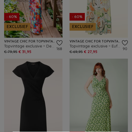
- 60%
- 60%
EXCLUSIEF
EXCLUSIEF
VINTAGE CHIC FOR TOPVINTAGE
VINTAGE CHIC FOR TOPVINTAGE
Topvintage exclusive ~ Deveny Flower maxi jurk in multi
Topvintage exclusive ~ Euforia Elegance maxi jurk in multi
168
90
€ 79,95
€ 31,95
€ 69,95
€ 27,95