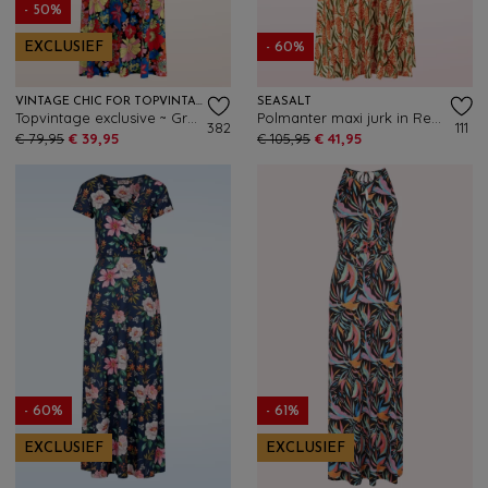
- 50%
EXCLUSIEF
- 60%
VINTAGE CHIC FOR TOPVINTAGE
SEASALT
Topvintage exclusive ~ Grecian Floral maxi jurk in zwart en multi
Polmanter maxi jurk in Red Hot Poker Chalk
382
111
€ 79,95
€ 39,95
€ 105,95
€ 41,95
- 60%
- 61%
EXCLUSIEF
EXCLUSIEF