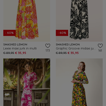
- 60%
- 60%
SMASHED LEMON
SMASHED LEMON
Lexie maxi jurk in multi
Graphic Groove midaxi jurk in gebroken wit en zwart
173
161
€ 89,95
€ 35,95
€ 89,95
€ 35,95