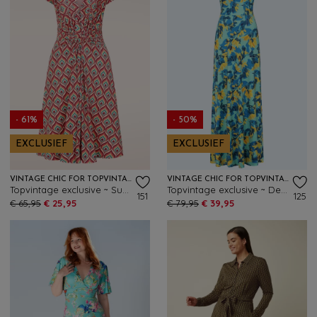
- 61%
- 50%
EXCLUSIEF
EXCLUSIEF
VINTAGE CHIC FOR TOPVINTAGE
VINTAGE CHIC FOR TOPVINTAGE
Topvintage exclusive ~ Suki Knotted slinky jurk in koraal en multi
Topvintage exclusive ~ Deveny Floral maxi jurk in blauw en geel
151
125
€ 65,95
€ 25,95
€ 79,95
€ 39,95