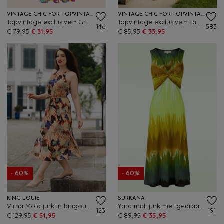
VINTAGE CHIC FOR TOPVINTAGE
VINTAGE CHIC FOR TOPVINTAGE
Topvintage exclusive ~ Grecian Tropical maxi jurk in multi
Topvintage exclusive ~ Tammy retro maxi jurk in bruin en multi
146
583
€ 79,95
€ 31,95
€ 85,95
€ 33,95
- 60%
- 60%
KING LOUIE
SURKANA
Virna Mola jurk in langoustine oranje
Yara midi jurk met gedraaide halslijn in olijf
123
191
€ 129,95
€ 51,95
€ 89,95
€ 35,95