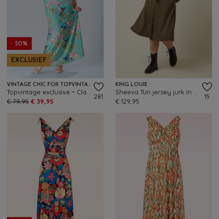
- 50%
EXCLUSIEF
VINTAGE CHIC FOR TOPVINTAGE
KING LOUIE
Topvintage exclusive ~ Clara floral kolibrie maxi jurk in turquoise
Sheeva Turi jersey jurk in zwart
281
15
€ 79,95
€ 39,95
€ 129,95