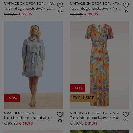
VINTAGE CHIC FOR TOPVINTAGE
VINTAGE CHIC FOR TOPVINTAGE
Topvintage exclusive ~ Lori Floral Cross Over maxi jurk in navy en multi
Topvintage exclusive ~ Amara Tropica maxi jurk in zwart en multi
184
113
€ 69,95
€ 27,95
€ 75,95
€ 29,95
- 60%
- 60%
EXCLUSIEF
SMASHED LEMON
VINTAGE CHIC FOR TOPVINTAGE
Lina broderie anglaise jurk in lichtblauw en gebroken wit
Topvintage exclusive ~ Malia Tropical maxi jurk in geel en multi
88
147
€ 99,95
€ 39,95
€ 79,95
€ 31,95