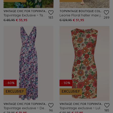
VINTAGE CHIC FOR TOPVINTAGE
TOPVINTAGE BOUTIQUE COLLECTION
Topvintage Exclusive ~ Tammy floral maxi jurk in groen en multi
Leonie Floral halter maxi jurk in luchtblauw
183
289
€ 85,95
€ 33,95
€ 129,95
€ 51,95
- 60%
- 50%
EXCLUSIEF
EXCLUSIEF
VINTAGE CHIC FOR TOPVINTAGE
VINTAGE CHIC FOR TOPVINTAGE
Topvintage exclusive ~ Deveny Floral maxi jurk in paars en roze
Topvintage exclusive ~ Lulu Floral jurk in groen en multi
96
185
€ 79,95
€ 31,95
€ 55,95
€ 27,95