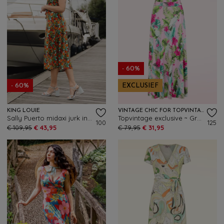
- 60%
- 60%
EXCLUSIEF
KING LOUIE
VINTAGE CHIC FOR TOPVINTAGE
Sally Puerto midaxi jurk in strong blauw
Topvintage exclusive ~ Grecian Tropical Parrot maxi jurk in roze en multi
100
125
€ 109,95
€ 43,95
€ 79,95
€ 31,95