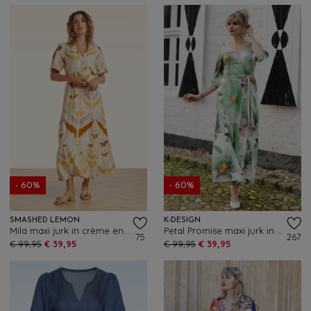
- 60%
- 60%
SMASHED LEMON
K-DESIGN
Mila maxi jurk in crème en geel
Petal Promise maxi jurk in gebroken wit en multi
75
267
€ 99,95
€ 39,95
€ 99,95
€ 39,95