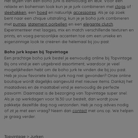
Het stylen van een boho jurk is eenvoudig en leuk. Voor een
relaxte en bohemian look kun je je jurk combineren met
clogs
of
sleehakken
, een
hoed
en natuurlijk
accessoires
. Als je op zoek
bent naar een chique uitstraling, kun je je boho jurk combineren
met
pumps
,
statement oorbellen
en een
elegante clutch
.
Experimenteer met laagjes, mix en match verschillende texturen en
prints, en voeg persoonlijke accenten toe om een unieke en
eigenzinnige look te creëren die helemaal bij jou past.
Boho jurk kopen bij Topvintage
Een prachtige boho jurk bestel je eenvoudig online bij Topvintage.
Bij ons vind je een uitgebreid assortiment, waardoor je veel
mogelijkheden hebt om de boho jurk te vinden die bij jou past.
Heb je jouw favoriete boho jurk nog niet gevonden? Onze online
boutique wordt dagelijks aangevuld met nieuwe items. Dankzij het
maatadvies en de maattabel vind je eenvoudig de perfecte
pasvorm. Daarnaast is de bezorging van Topvintage super snel.
Als je op werkdagen voor 16.30 uur bestelt, dan wordt jouw
pakketje dezelfde dag nog verzonden. Heb je nog advies nodig
of zit je met een vraag? Neem dan
contact
met ons op. We helpen
je graag verder.
Topvintage
>
Jurken