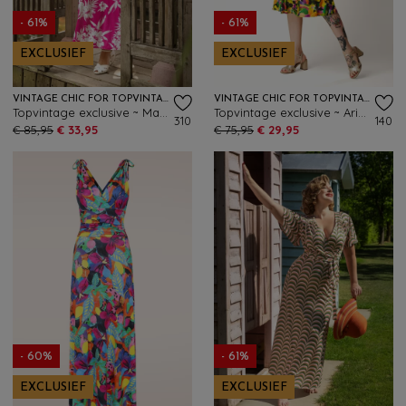
- 61%
- 61%
EXCLUSIEF
EXCLUSIEF
VINTAGE CHIC FOR TOPVINTAGE
VINTAGE CHIC FOR TOPVINTAGE
Topvintage exclusive ~ Malia Tropical maxi jurk in wit en fuchsia
Topvintage exclusive ~ Aria Graphic swing jurk in multi
310
140
€ 85,95
€ 33,95
€ 75,95
€ 29,95
- 60%
- 61%
EXCLUSIEF
EXCLUSIEF