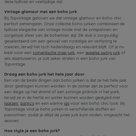
deze tijdloze en veelzijdige stijl.
Vintage glamour met een boho jurk
Bij Topvintage geloven we dat vintage glamour en boho chic
perfect samengaan. Onze collectie boho jurken combineert de
tijdloze elegantie van vintage mode met de ontspannen en
zorgeloze sfeer van de bohemian stijl. Elk stuk is zorgvuldig
geselecteerd om een gevoel van nostalgie en verfijning te
creëren, terwijl het toch hedendaags en relevant blijft. Of je nu
kiest voor een
romantische maxi jurk
, een
speelse swing jurk
of
iets daartussenin, je zult zeker stralen in een boho jurk van
Topvintage.
Draag een boho jurk het hele jaar door
Een van de beste dingen aan boho jurken is dat ze het hele jaar
door gedragen kunnen worden. In de zomer zijn ze perfect voor
een dagje op het strand of een zonnige picknick in het park,
terwijl ze in de herfst en winter kunnen worden gestyled met
laarzen
,
panty's
en een warme
jas
voor een boho chic look. Bij
Topvintage vind je boho jurken in verschillende stoffen en
pasvormen, zodat je altijd de juiste jurk kunt vinden, ongeacht het
seizoen.
Hoe style je een boho jurk?