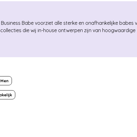
E
iness Babe voorziet alle sterke en onafhankelijke babes van 
llecties die wij in-house ontwerpen zijn van hoogwaardige k
 Men
akelijk