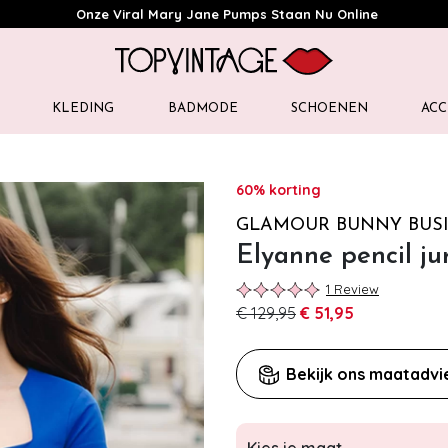
Onze Viral Mary Jane Pumps Staan Nu Online
KLEDING
BADMODE
SCHOENEN
ACC
60% korting
GLAMOUR BUNNY BUSI
Elyanne pencil ju
1 Review
€ 129,95
€ 51,95
Bekijk ons maatadvi