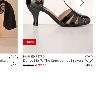
- 60%
BANNED RETRO
BANNED
Korte handschoenen met bloemenkant in zwart
Dance Me To The Stars pumps in zwart
Stars L
463
€ 69,95
€ 27,95
483
€ 55,95