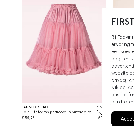
FIRS
Bij Topvin
ervaring t
een soepel
dag een st
advertent
website o
privacy en
Klik op 'A
ons tot fu
altijd lat
BANNED RETRO
BANNED RE
Lola Lifeforms petticoat in vintage roze
Party On p
€ 55,95
609
€ 59,95
Accep