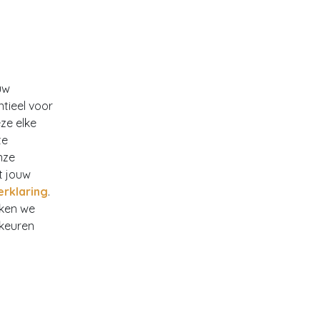
uw
ntieel voor
ze elke
te
nze
t jouw
erklaring
.
rken we
rkeuren