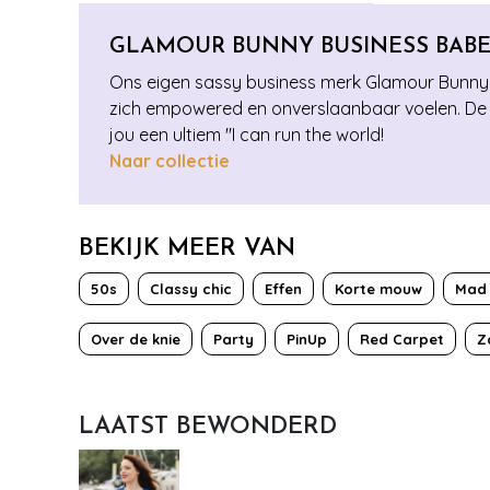
GLAMOUR BUNNY BUSINESS BAB
Ons eigen sassy business merk Glamour Bunny Bus
zich empowered en onverslaanbaar voelen. De co
jou een ultiem ''I can run the world!
Naar collectie
BEKIJK MEER VAN
50s
Classy chic
Effen
Korte mouw
Mad
Over de knie
Party
PinUp
Red Carpet
Z
LAATST BEWONDERD