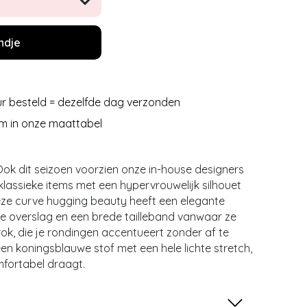
ndje
r besteld = dezelfde dag verzonden
m in onze maattabel
! Ook dit seizoen voorzien onze in-house designers
lassieke items met een hypervrouwelijk silhouet
Deze curve hugging beauty heeft een elegante
te overslag en een brede tailleband vanwaar ze
rok, die je rondingen accentueert zonder af te
een koningsblauwe stof met een hele lichte stretch,
fortabel draagt.