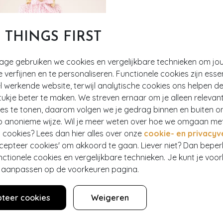
T THINGS FIRST
tage gebruiken we cookies en vergelijkbare technieken om jo
e verfijnen en te personaliseren. Functionele cookies zijn esse
 werkende website, terwijl analytische cookies ons helpen de
ukje beter te maken. We streven ernaar om je alleen relevan
ies te tonen, daarom volgen we je gedrag binnen en buiten o
p anonieme wijze. Wil je meer weten over hoe we omgaan me
 cookies? Lees dan hier alles over onze
cookie- en privacyv
ccepteer cookies' om akkoord te gaan. Liever niet? Dan bepe
nctionele cookies en vergelijkbare technieken. Je kunt je voo
er aanpassen op de voorkeuren pagina.
TRO
antalon in zwart
999+
teer cookies
Weigeren