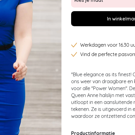
Kies je maat
In winkelma
Werkdagen voor 16.30 uu
Vind de perfecte pasvor
''Blue elegance as its finest
ons weer van draagbare en k
voor alle ''Power Women''. 
Queen Anne halslijn met vas
uitloopt in een aansluitende 
tekenen. Ze is uitgevoerd in 
waardoor ze ontzettend com
Productinformatie