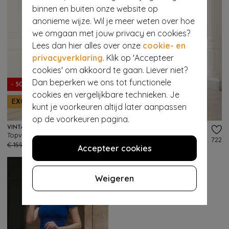
binnen en buiten onze website op
anonieme wijze. Wil je meer weten over hoe
we omgaan met jouw privacy en cookies?
Lees dan hier alles over onze
cookie- en
privacyverklaring
. Klik op 'Accepteer
cookies' om akkoord te gaan. Liever niet?
Dan beperken we ons tot functionele
- 50%
- 50%
cookies en vergelijkbare technieken. Je
EXCLUSIEF
EXCLUSIEF
kunt je voorkeuren altijd later aanpassen
op de voorkeuren pagina.
VINTAGE DIVA
VINTAGE DIVA
Topvintage exclusive ~ The Ella Rose swing jurk in wit
Topvintage exclusive ~ The Arabella Bow Penciljurk in lichtblauw
382
722
€ 159,95
€ 79,95
€ 129,95
€ 64,95
Accepteer cookies
Weigeren