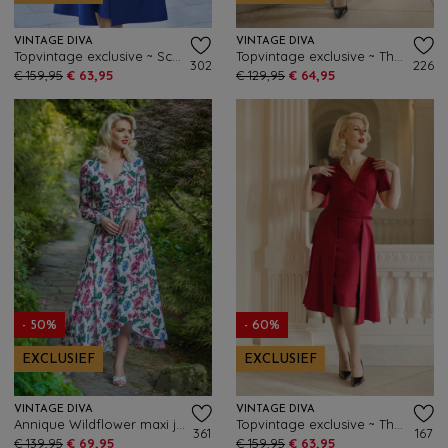
VINTAGE DIVA
VINTAGE DIVA
Topvintage exclusive ~ Scarlet pencil jurk met overrok in koningsblauw
Topvintage exclusive ~ The Aurelia pencil jurk in zwart
302
226
€ 159,95
€ 63,95
€ 129,95
€ 64,95
- 50%
- 60%
EXCLUSIEF
EXCLUSIEF
VINTAGE DIVA
VINTAGE DIVA
Annique Wildflower maxi jurk in wit
Topvintage exclusive ~ The Isabel pencil jurk met overrok in rood
361
167
€ 139,95
€ 69,95
€ 159,95
€ 63,95