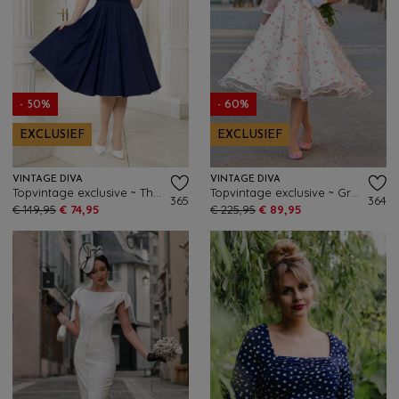
- 50%
- 60%
EXCLUSIEF
EXCLUSIEF
VINTAGE DIVA
VINTAGE DIVA
Topvintage exclusive ~ The Fiorella swing jurk in navy
Topvintage exclusive ~ Grace Elizabeth swing jurk met tule in wit
365
364
€ 149,95
€ 74,95
€ 225,95
€ 89,95