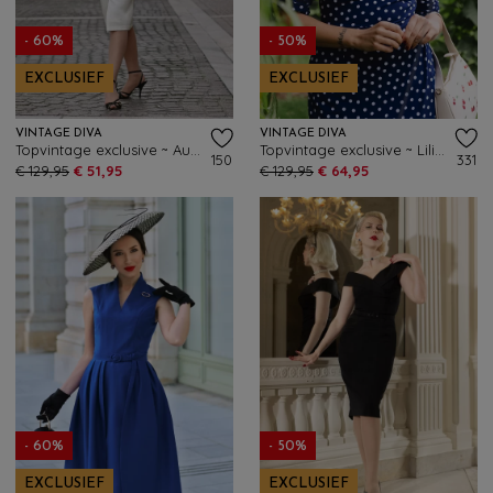
- 60%
- 50%
EXCLUSIEF
EXCLUSIEF
VINTAGE DIVA
VINTAGE DIVA
Topvintage exclusive ~ Audrey pencil jurk in crème
Topvintage exclusive ~ Lilibet Polkadot pencil jurk in navy
150
331
€ 129,95
€ 51,95
€ 129,95
€ 64,95
- 60%
- 50%
EXCLUSIEF
EXCLUSIEF