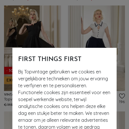
FIRST THINGS FIRST
Bij Topvintage gebruiken we cookies en
- 50%
- 60%
vergelijkbare technieken om jouw ervaring
EXCLUSIEF
EXCLUSIEF
te verfijnen en te personaliseren.
Functionele cookies zijn essentieel voor een
VINTAGE DIVA
VINTAGE DIVA
soepel werkende website, terwijl
Topvintage exclusive ~ The Gianna swing jurk in zwart
Topvintage exclusive ~ The Gina pencil jurk met overrok in wit en navy
293
196
€ 149,95
€ 74,95
€ 159,95
€ 63,95
analytische cookies ons helpen deze elke
dag een stukje beter te maken. We streven
ernaar om je alleen relevante advertenties
te tonen, daarom volgen we je gedrag