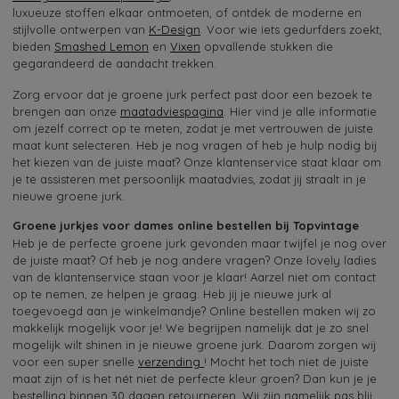
luxueuze stoffen elkaar ontmoeten, of ontdek de moderne en
stijlvolle ontwerpen van
K-Design
. Voor wie iets gedurfders zoekt,
bieden
Smashed Lemon
en
Vixen
opvallende stukken die
gegarandeerd de aandacht trekken.
Zorg ervoor dat je groene jurk perfect past door een bezoek te
brengen aan onze
maatadviespagina
. Hier vind je alle informatie
om jezelf correct op te meten, zodat je met vertrouwen de juiste
maat kunt selecteren. Heb je nog vragen of heb je hulp nodig bij
het kiezen van de juiste maat? Onze klantenservice staat klaar om
je te assisteren met persoonlijk maatadvies, zodat jij straalt in je
nieuwe groene jurk.
Groene jurkjes voor dames online bestellen bij Topvintage
Heb je de perfecte groene jurk gevonden maar twijfel je nog over
de juiste maat? Of heb je nog andere vragen? Onze lovely ladies
van de klantenservice staan voor je klaar! Aarzel niet om contact
op te nemen, ze helpen je graag. Heb jij je nieuwe jurk al
toegevoegd aan je winkelmandje? Online bestellen maken wij zo
makkelijk mogelijk voor je! We begrijpen namelijk dat je zo snel
mogelijk wilt shinen in je nieuwe groene jurk. Daarom zorgen wij
voor een super snelle
verzending
! Mocht het toch niet de juiste
maat zijn of is het nét niet de perfecte kleur groen? Dan kun je je
bestelling binnen 30 dagen retourneren. Wij zijn namelijk pas blij