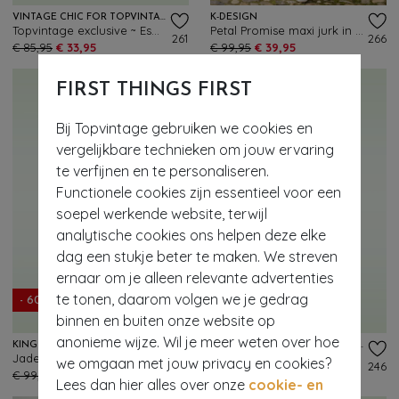
VINTAGE CHIC FOR TOPVINTAGE
K-DESIGN
Topvintage exclusive ~ Esmeralda Flower swing jurk in zachtgroen
Petal Promise maxi jurk in gebroken wit en multi
261
266
€ 85,95
€ 33,95
€ 99,95
€ 39,95
FIRST THINGS FIRST
Bij Topvintage gebruiken we cookies en
vergelijkbare technieken om jouw ervaring
te verfijnen en te personaliseren.
Functionele cookies zijn essentieel voor een
soepel werkende website, terwijl
analytische cookies ons helpen deze elke
dag een stukje beter te maken. We streven
- 61%
ernaar om je alleen relevante advertenties
te tonen, daarom volgen we je gedrag
- 60%
EXCLUSIEF
binnen en buiten onze website op
anonieme wijze. Wil je meer weten over hoe
KING LOUIE
VINTAGE CHIC FOR TOPVINTAGE
Jade Double V- jurk in ponderosa groen
Topvintage exclusive ~ Esmeralda Flower swing jurk in groen
we omgaan met jouw privacy en cookies?
80
246
€ 99,95
€ 39,95
€ 85,95
€ 33,95
Lees dan hier alles over onze
cookie- en