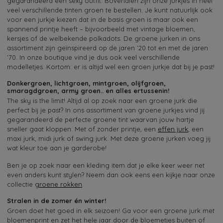
gegarandeerd een sexy outfit. Bovendien zijn onze jurkjes in heel
veel verschillende tinten groen te bestellen. Je kunt natuurlijk ook
voor een jurkje kiezen dat in de basis groen is maar ook een
spannend printje heeft – bijvoorbeeld met vintage bloemen,
kersjes of de welbekende polkadots. De groene jurken in ons
assortiment zijn geïnspireerd op de jaren ’20 tot en met de jaren
’70. In onze boutique vind je dus ook veel verschillende
modelletjes. Kortom: er is altijd wel een groen jurkje dat bij je past!
Donkergroen, lichtgroen, mintgroen, olijfgroen,
smaragdgroen, army groen.. en alles ertussenin!
The sky is the limit! Altijd al op zoek naar een groene jurk die
perfect bij je past? In ons assortiment van groene jurkjes vind jij
gegarandeerd de perfecte groene tint waarvan jouw hartje
sneller gaat kloppen. Met of zonder printje, een
effen jurk
, een
maxi jurk, midi jurk of swing jurk. Met deze groene jurken voeg jij
wat kleur toe aan je garderobe!
Ben je op zoek naar een kleding item dat je elke keer weer net
even anders kunt stylen? Neem dan ook eens een kijkje naar onze
collectie
groene rokken
.
Stralen in de zomer én winter!
Groen doet het goed in elk seizoen! Ga voor een groene jurk met
bloemenprint en zet het hele jaar door de bloemetjes buiten of