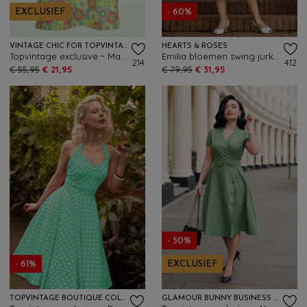
EXCLUSIEF
- 60%
VINTAGE CHIC FOR TOPVINTAGE
HEARTS & ROSES
Topvintage exclusive ~ Marion Floral jurk in groen en multi
Emilia bloemen swing jurk in groen
214
412
€ 55,95
€ 21,95
€ 79,95
€ 31,95
- 50%
- 61%
EXCLUSIEF
TOPVINTAGE BOUTIQUE COLLECTION
GLAMOUR BUNNY BUSINESS BABE