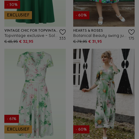
- 50%
EXCLUSIEF
- 60%
VINTAGE CHIC FOR TOPVINTAGE
HEARTS & ROSES
Topvintage exclusive ~ Solange swing jurk in smaragdgroen
Botanical Beauty swing jurk in groen en multi
333
175
€ 65,95
€ 32,95
€ 79,95
€ 31,95
- 61%
EXCLUSIEF
- 60%