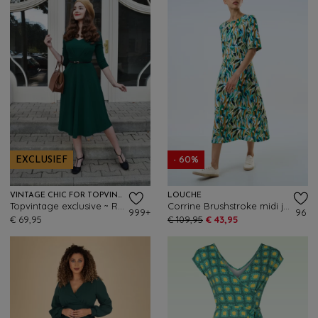
EXCLUSIEF
- 60%
VINTAGE CHIC FOR TOPVINTAGE
LOUCHE
Topvintage exclusive ~ Ruby swingjurk in bosgroen
Corrine Brushstroke midi jurk in groen en multi
999+
96
€ 69,95
€ 109,95
€ 43,95