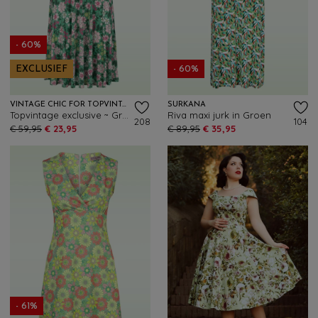
- 60%
EXCLUSIEF
- 60%
VINTAGE CHIC FOR TOPVINTAGE
SURKANA
Topvintage exclusive ~ Grecian Floral jurk in groen en multi
Riva maxi jurk in Groen
208
104
€ 59,95
€ 23,95
€ 89,95
€ 35,95
- 61%