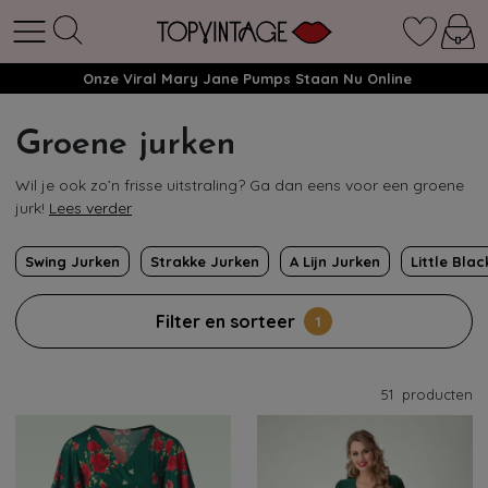
Onze Viral Mary Jane Pumps Staan Nu Online
Groene jurken
Wil je ook zo’n frisse uitstraling? Ga dan eens voor een groene
jurk!
Lees verder
Swing Jurken
Strakke Jurken
A Lijn Jurken
Little Bla
Filter en sorteer
1
51
producten