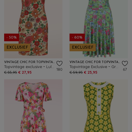
- 50%
- 60%
EXCLUSIEF
EXCLUSIEF
VINTAGE CHIC FOR TOPVINTAGE
VINTAGE CHIC FOR TOPVINTAGE
Topvintage exclusive ~ Lulu Floral jurk in groen en multi
Topvintage Exclusive ~ Grecian Floral jurk in groen en multi
180
67
€ 55,95
€ 27,95
€ 59,95
€ 23,95