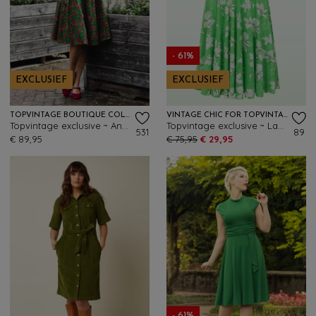
- 61%
EXCLUSIEF
EXCLUSIEF
TOPVINTAGE BOUTIQUE COLLECTION
VINTAGE CHIC FOR TOPVINTAGE
Topvintage exclusive ~ Angie flower swing jurk in groen
Topvintage exclusive ~ Layla floral cross over jurk in groen
531
89
€ 89,95
€ 75,95
€ 29,95