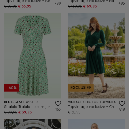
Topvintage exclusive ~ Bettie polkadot swing jurk in mintgroen
Topvintage exclusive ~ Nancy a-lijn jurk in meadow groen
799
495
€ 85,95
€ 33,95
€ 139,95
€ 69,95
- 60%
EXCLUSIEF
BLUTSGESCHWISTER
VINTAGE CHIC FOR TOPVINTAGE
Shalala Tralala Leisure jurk in spring leafy ladybug
Topvintage exclusive ~ Chanti Slinky swing jurk in donkergroen
163
818
€ 99,95
€ 39,95
€ 65,95