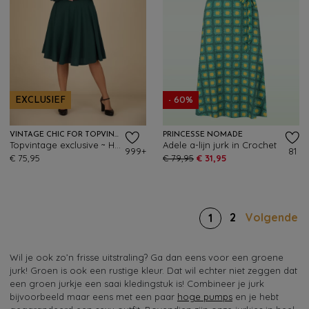
EXCLUSIEF
- 60%
VINTAGE CHIC FOR TOPVINTAGE
PRINCESSE NOMADE
Topvintage exclusive ~ Helaine swingjurk in bosgroen
Adele a-lijn jurk in Crochet
999+
81
€ 75,95
€ 79,95
€ 31,95
2
Volgende
1
Wil je ook zo’n frisse uitstraling? Ga dan eens voor een groene
jurk! Groen is ook een rustige kleur. Dat wil echter niet zeggen dat
een groen jurkje een saai kledingstuk is! Combineer je jurk
bijvoorbeeld maar eens met een paar
hoge pumps
en je hebt