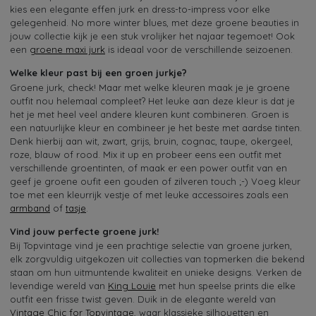
kies een elegante effen jurk en dress-to-impress voor elke
gelegenheid. No more winter blues, met deze groene beauties in
jouw collectie kijk je een stuk vrolijker het najaar tegemoet! Ook
een
groene maxi jurk
is ideaal voor de verschillende seizoenen.
Welke kleur past bij een groen jurkje?
Groene jurk, check! Maar met welke kleuren maak je je groene
outfit nou helemaal compleet? Het leuke aan deze kleur is dat je
het je met heel veel andere kleuren kunt combineren. Groen is
een natuurlijke kleur en combineer je het beste met aardse tinten.
Denk hierbij aan wit, zwart, grijs, bruin, cognac, taupe, okergeel,
roze, blauw of rood. Mix it up en probeer eens een outfit met
verschillende groentinten, of maak er een power outfit van en
geef je groene oufit een gouden of zilveren touch ;-) Voeg kleur
toe met een kleurrijk vestje of met leuke accessoires zoals een
armband
of
tasje
.
Vind jouw perfecte groene jurk!
Bij Topvintage vind je een prachtige selectie van groene jurken,
elk zorgvuldig uitgekozen uit collecties van topmerken die bekend
staan om hun uitmuntende kwaliteit en unieke designs. Verken de
levendige wereld van
King Louie
met hun speelse prints die elke
outfit een frisse twist geven. Duik in de elegante wereld van
Vintage Chic for Topvintage
, waar klassieke silhouetten en