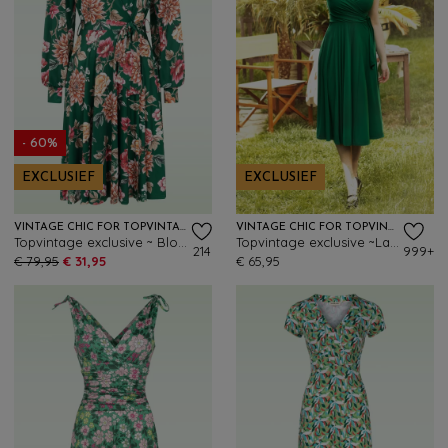
- 60%
EXCLUSIEF
EXCLUSIEF
VINTAGE CHIC FOR TOPVINTAGE
VINTAGE CHIC FOR TOPVINTAGE
Topvintage exclusive ~ Blooming Belle slinky swing jurk in groen en multi
Topvintage exclusive ~Layla Cross Over jurk in groen
214
999+
€ 79,95
€ 31,95
€ 65,95