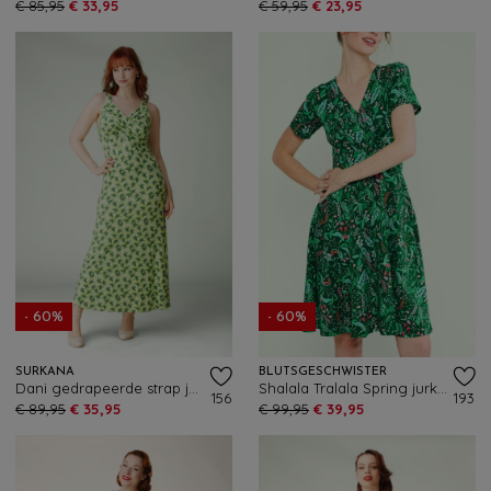
€ 85,95
€ 33,95
€ 59,95
€ 23,95
- 60%
- 60%
SURKANA
BLUTSGESCHWISTER
Dani gedrapeerde strap jurk in lichtgroen
Shalala Tralala Spring jurk in Touch Of A Fairy
156
193
€ 89,95
€ 35,95
€ 99,95
€ 39,95