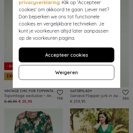
privacyverklaring
. Klik op 'Accepteer
cookies' om akkoord te gaan. Liever niet?
Dan beperken we ons tot functionele
cookies en vergelijkbare technieken. Je
kunt je voorkeuren altijd later aanpassen
op de voorkeuren pagina.
Accepteer cookies
- 61%
Weigeren
EXCLUSIEF
VINTAGE CHIC FOR TOPVINTAGE
GATSBYLADY
Topvintage exclusive ~ Annika slinky maxi jurk in bosgroen
Genava Flapper jurk in zwart en groen
198
386
€ 65,95
€ 25,95
€ 239,95