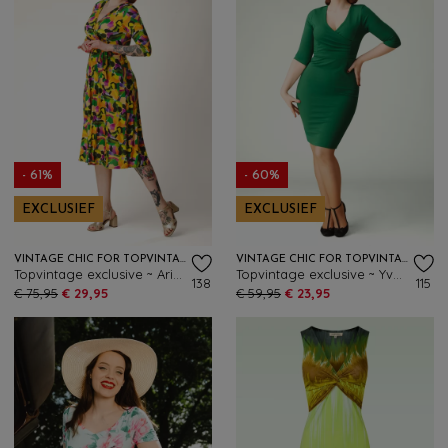
- 61%
- 60%
EXCLUSIEF
EXCLUSIEF
VINTAGE CHIC FOR TOPVINTAGE
VINTAGE CHIC FOR TOPVINTAGE
Topvintage exclusive ~ Aria Graphic swing jurk in multi
Topvintage exclusive ~ Yvette pencil jurk in smaragdgroen
138
115
€ 75,95
€ 29,95
€ 59,95
€ 23,95