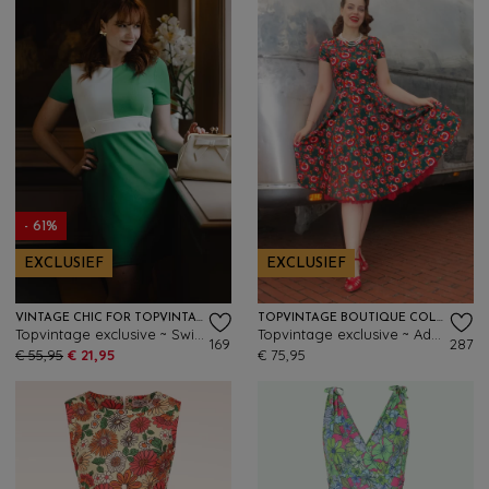
- 61%
EXCLUSIEF
EXCLUSIEF
VINTAGE CHIC FOR TOPVINTAGE
TOPVINTAGE BOUTIQUE COLLECTION
Topvintage exclusive ~ Swinging Sprout jurk in wit en groen
Topvintage exclusive ~ Adriana Poppy swing jurk in donkergroen
169
287
€ 55,95
€ 21,95
€ 75,95