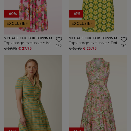
- 60%
- 61%
EXCLUSIEF
EXCLUSIEF
VINTAGE CHIC FOR TOPVINTAGE
VINTAGE CHIC FOR TOPVINTAGE
Topvintage exclusive ~ Irene Floral Cross Over swing jurk in kakigroen en roze
Topvintage exclusive ~ Daisy Flower jurk in groen en geel
170
184
€ 69,95
€ 27,95
€ 65,95
€ 25,95