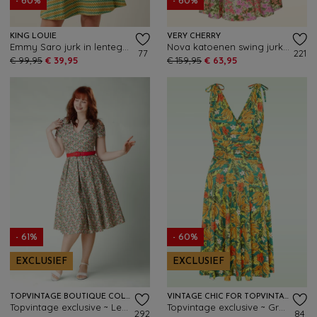
- 60%
- 60%
KING LOUIE
VERY CHERRY
Emmy Saro jurk in lentegeel
Nova katoenen swing jurk in Monet Garden
77
221
€ 99,95
€ 39,95
€ 159,95
€ 63,95
- 61%
- 60%
EXCLUSIEF
EXCLUSIEF
TOPVINTAGE BOUTIQUE COLLECTION
VINTAGE CHIC FOR TOPVINTAGE
Topvintage exclusive ~ Leona Bloom katoenen swing jurk in multi
Topvintage exclusive ~ Grecian tropical jurk in groen en geel
292
84