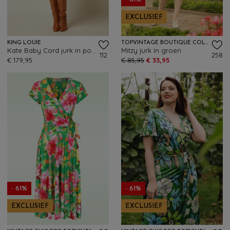
- 61%
EXCLUSIEF
KING LOUIE
TOPVINTAGE BOUTIQUE COLLECTION
Kate Baby Cord jurk in posey groen
Mitzy jurk in groen
112
258
€ 179,95
€ 85,95
€ 33,95
- 61%
- 61%
EXCLUSIEF
EXCLUSIEF