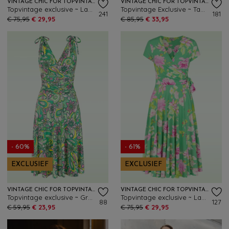
VINTAGE CHIC FOR TOPVINTAGE
VINTAGE CHIC FOR TOPVINTAGE
Topvintage exclusive ~ Layla floral cross over jurk in groen en multi
Topvintage Exclusive ~ Tammy floral maxi jurk in groen en multi
241
181
€ 75,95
€ 29,95
€ 85,95
€ 33,95
- 60%
- 61%
EXCLUSIEF
EXCLUSIEF
VINTAGE CHIC FOR TOPVINTAGE
VINTAGE CHIC FOR TOPVINTAGE
Topvintage exclusive ~ Grecian Floral jurk in groen en roze
Topvintage exclusive ~ Layla floral cross over jurk in groen en multi
88
127
€ 59,95
€ 23,95
€ 75,95
€ 29,95