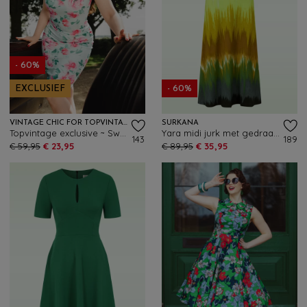
- 60%
EXCLUSIEF
- 60%
VINTAGE CHIC FOR TOPVINTAGE
SURKANA
Topvintage exclusive ~ Sweet Peony pencil jurk in mint en roze
Yara midi jurk met gedraaide halslijn in olijf
143
189
€ 59,95
€ 23,95
€ 89,95
€ 35,95