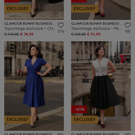
EXCLUSIEF
EXCLUSIEF
GLAMOUR BUNNY BUSINESS BABE
GLAMOUR BUNNY BUSINESS BABE
Topvintage exclusive ~ Chiara Pinstripe swing jurk in wit
Topvintage exclusive ~ Penelope Pinstripe pencil jurk in marineblauw
376
165
€ 149,95
€ 74,95
€ 129,95
€ 51,95
- 60%
EXCLUSIEF
EXCLUSIEF
GLAMOUR BUNNY BUSINESS BABE
GLAMOUR BUNNY BUSINESS BABE