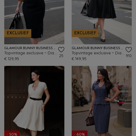
EXCLUSIEF
EXCLUSIEF
GLAMOUR BUNNY BUSINESS BABE
GLAMOUR BUNNY BUSINESS BABE
Topvintage exclusive ~ Dianne Two Tone pencil jurk in zwart en karamel
Topvintage exclusive ~ Dianne Two Toned swing jurk in zwart en wit
25
910
€ 129,95
€ 149,95
- 50%
- 60%