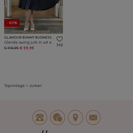
- 60%
GLAMOUR BUNNY BUSINESS BABE
Glenda swing jurk in wit en navyblauw
348
€ 149,95
€ 59,95
Topvintage
>
Jurken