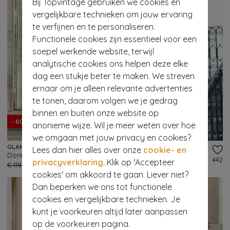
Bij Topvintage gebruiken we cookies en
vergelijkbare technieken om jouw ervaring
te verfijnen en te personaliseren.
Functionele cookies zijn essentieel voor een
soepel werkende website, terwijl
analytische cookies ons helpen deze elke
dag een stukje beter te maken. We streven
ernaar om je alleen relevante advertenties
te tonen, daarom volgen we je gedrag
binnen en buiten onze website op
- 60%
- 60%
anonieme wijze. Wil je meer weten over hoe
we omgaan met jouw privacy en cookies?
Lees dan hier alles over onze
GLAMOUR BUNNY BUSINESS BABE
cookie- en
GLAMOUR BUNNY BUSINESS BABE
Donna Shift travel jurk in zwart
Nancy jurk in dieprood
323
442
privacyverklaring
. Klik op 'Accepteer
€ 119,95
€ 47,95
€ 139,95
€ 55,95
cookies' om akkoord te gaan. Liever niet?
Dan beperken we ons tot functionele
cookies en vergelijkbare technieken. Je
kunt je voorkeuren altijd later aanpassen
op de voorkeuren pagina.