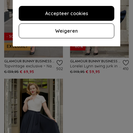
Accepteer cookies
Weigeren
- 50%
EXCLUSIEF
- 60%
GLAMOUR BUNNY BUSINESS BABE
GLAMOUR BUNNY BUSINESS BABE
Topvintage exclusive ~ Nancy a-lijn jurk in meadow groen
Lorelei Lynn swing jurk in navyblauw
502
410
€ 139,95
€ 69,95
€ 149,95
€ 59,95