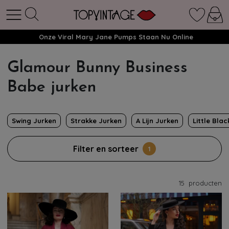
Onze Viral Mary Jane Pumps Staan Nu Online
Glamour Bunny Business
Babe jurken
Swing Jurken
Strakke Jurken
A Lijn Jurken
Little Bla
Filter en sorteer
1
15
producten