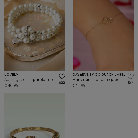
LOVELY
DAY&EVE BY GO DUTCH LABEL
Audrey crème parelarmband
Hartenarmband in goud
622
157
€ 40,95
€ 15,95