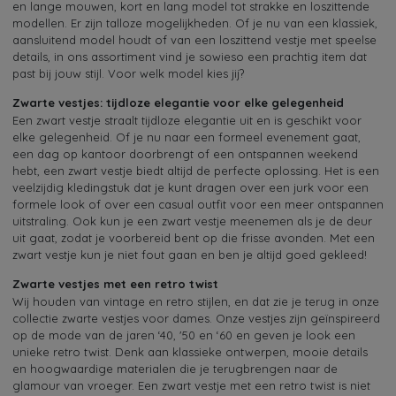
en lange mouwen, kort en lang model tot strakke en loszittende
modellen. Er zijn talloze mogelijkheden. Of je nu van een klassiek,
aansluitend model houdt of van een loszittend vestje met speelse
details, in ons assortiment vind je sowieso een prachtig item dat
past bij jouw stijl. Voor welk model kies jij?
Zwarte vestjes: tijdloze elegantie voor elke gelegenheid
Een zwart vestje straalt tijdloze elegantie uit en is geschikt voor
elke gelegenheid. Of je nu naar een formeel evenement gaat,
een dag op kantoor doorbrengt of een ontspannen weekend
hebt, een zwart vestje biedt altijd de perfecte oplossing. Het is een
veelzijdig kledingstuk dat je kunt dragen over een jurk voor een
formele look of over een casual outfit voor een meer ontspannen
uitstraling. Ook kun je een zwart vestje meenemen als je de deur
uit gaat, zodat je voorbereid bent op die frisse avonden. Met een
zwart vestje kun je niet fout gaan en ben je altijd goed gekleed!
Zwarte vestjes met een retro twist
Wij houden van vintage en retro stijlen, en dat zie je terug in onze
collectie zwarte vestjes voor dames. Onze vestjes zijn geïnspireerd
op de mode van de jaren ‘40, '50 en ‘60 en geven je look een
unieke retro twist. Denk aan klassieke ontwerpen, mooie details
en hoogwaardige materialen die je terugbrengen naar de
glamour van vroeger. Een zwart vestje met een retro twist is niet