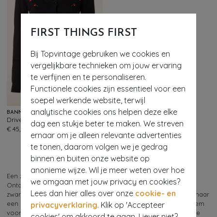
FIRST THINGS FIRST
Bij Topvintage gebruiken we cookies en
vergelijkbare technieken om jouw ervaring
te verfijnen en te personaliseren.
Functionele cookies zijn essentieel voor een
soepel werkende website, terwijl
analytische cookies ons helpen deze elke
BANNED RETRO
Drive me Crazy Cherries vest in zwart
dag een stukje beter te maken. We streven
12
€ 45,95
ernaar om je alleen relevante advertenties
te tonen, daarom volgen we je gedrag
binnen en buiten onze website op
anonieme wijze. Wil je meer weten over hoe
Een zwart vestje is perfect om te combineren met elke outfit!
we omgaan met jouw privacy en cookies?
Ontdek het comfort en de mogelijkheden zelf, en voeg een
Lees dan hier alles over onze
cookie- en
zwarte vestje toe aan jouw garderobe. Of je nu op zoek bent naar
een item om te combineren met je werkoutfit of een trendy item
privacyverklaring
. Klik op 'Accepteer
voor een sexy outfit voor een avondje uit, met een zwart vestje
cookies' om akkoord te gaan. Liever niet?