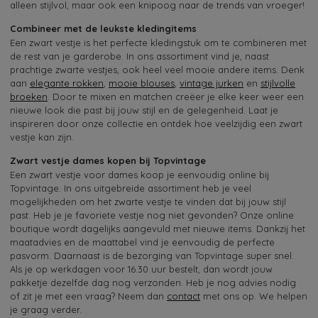
alleen stijlvol, maar ook een knipoog naar de trends van vroeger!
Combineer met de leukste kledingitems
Een zwart vestje is het perfecte kledingstuk om te combineren met
de rest van je garderobe. In ons assortiment vind je, naast
prachtige zwarte vestjes, ook heel veel mooie andere items. Denk
aan
elegante rokken
,
mooie blouses
,
vintage jurken
en
stijlvolle
broeken
. Door te mixen en matchen creëer je elke keer weer een
nieuwe look die past bij jouw stijl en de gelegenheid. Laat je
inspireren door onze collectie en ontdek hoe veelzijdig een zwart
vestje kan zijn.
Zwart vestje dames kopen bij Topvintage
Een zwart vestje voor dames koop je eenvoudig online bij
Topvintage. In ons uitgebreide assortiment heb je veel
mogelijkheden om het zwarte vestje te vinden dat bij jouw stijl
past. Heb je je favoriete vestje nog niet gevonden? Onze online
boutique wordt dagelijks aangevuld met nieuwe items. Dankzij het
maatadvies en de maattabel vind je eenvoudig de perfecte
pasvorm. Daarnaast is de bezorging van Topvintage super snel.
Als je op werkdagen voor 16.30 uur bestelt, dan wordt jouw
pakketje dezelfde dag nog verzonden. Heb je nog advies nodig
of zit je met een vraag? Neem dan
contact
met ons op. We helpen
je graag verder.