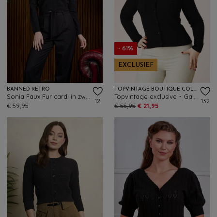
- 61%
EXCLUSIEF
BANNED RETRO
TOPVINTAGE BOUTIQUE COLLECTION
Sonia Faux Fur cardi in zwart
Topvintage exclusive ~ Gaby pearl vest in zwart
12
132
€ 59,95
€ 55,95
€ 21,95