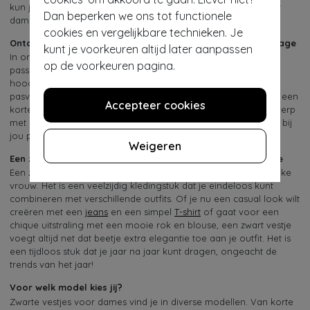
kun je niet fout gaan! Bekijk onze collectie zwarte vestjes voor
Dan beperken we ons tot functionele
dames en bestel jouw favoriet online bij Topvintage.
cookies en vergelijkbare technieken. Je
Ontdek de collectie zwarte vestjes voor dames bij Topvintage
kunt je voorkeuren altijd later aanpassen
In onze collectie vind je zwarte vestjes voor dames die perfect
op de voorkeuren pagina.
passen bij elke stijl en gelegenheid. Elk vestje is gemaakt van
hoogwaardig materiaal, gecontroleerd en heeft een perfecte
pasvorm zodat jij er altijd op je best uitziet! Of je nu houdt van een
Accepteer cookies
korter model, strak model of liever kiest voor een speels ontwerp
met leuke details, bij ons vind je een zwart vestje dat helemaal bij
jou past!
Weigeren
Een zwarte vestje is een onmisbaar item in jouw garderobe
Een zwart vestje is een onmisbaar item in de garderobe van elke
vrouw. Het is een veelzijdig kledingstuk dat je eindeloos kunt
combineren met verschillende outfits. Of je nu een casual look wilt
creëren met een
jeans
en een simpel
T-shirt
of gaat voor een
chique uitstraling met een mooie rok en blouse, een zwart vestje
voegt altijd net dat beetje extra elegantie toe aan je outfit. Het is
een tijdloos stuk dat je jaar na jaar kunt dragen, ongeacht de
trends van het jaar!
Voor welk model kies jij?
Zwarte vestjes voor dames vind je in diverse modellen. Van korte