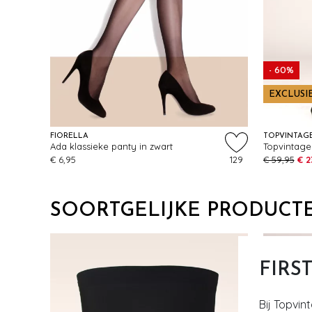
- 60%
EXCLUSI
FIORELLA
TOPVINTAG
Ada klassieke panty in zwart
€ 6,95
129
€ 59,95
€ 2
SOORTGELIJKE PRODUCT
FIRS
Bij Topvin