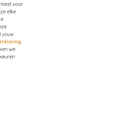
ntieel voor
ze elke
te
nze
t jouw
erklaring
.
rken we
rkeuren