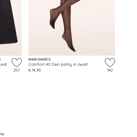
N
MARCMARCS
Topvintage exclusive ~ Lara Faux Leather Midi rok in zwart
Comfort 40 Den panty in zwart
257
€ 14,95
142
uw