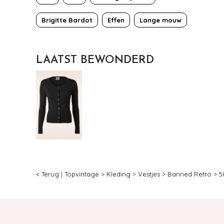
Brigitte Bardot
Effen
Lange mouw
LAATST BEWONDERD
< Terug
|
Topvintage
>
Kleding
>
Vestjes
>
Banned Retro
>
5