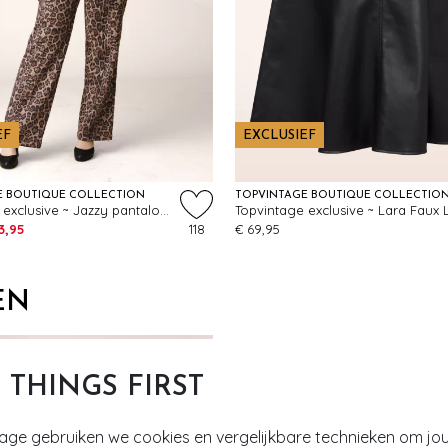
EF
EXCLUSIEF
E BOUTIQUE COLLECTION
TOPVINTAGE BOUTIQUE COLLECTIO
Topvintage exclusive ~ Jazzy pantalon in luipaard
3,95
118
€ 69,95
EN
T THINGS FIRST
tage gebruiken we cookies en vergelijkbare technieken om jo