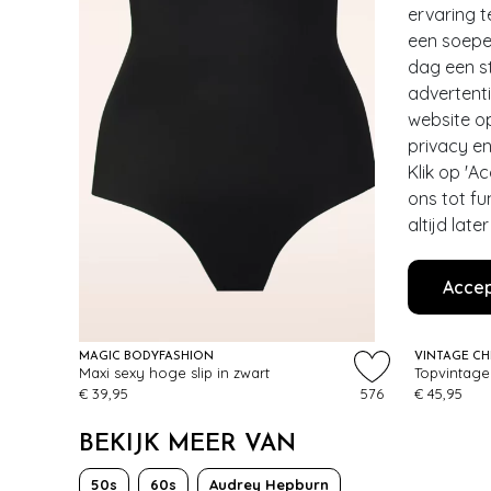
ervaring t
een soepel
dag een st
advertent
website o
privacy en
Klik op 'A
ons tot fu
altijd lat
Accep
EXCLUSI
MAGIC BODYFASHION
VINTAGE CH
Maxi sexy hoge slip in zwart
€ 39,95
576
€ 45,95
BEKIJK MEER VAN
50s
60s
Audrey Hepburn