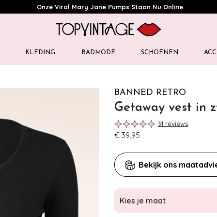
Onze Viral Mary Jane Pumps Staan Nu Online
KLEDING
BADMODE
SCHOENEN
ACC
BANNED RETRO
Getaway vest in 
31 reviews
€ 39,95
Bekijk ons maatadvi
Kies je maat