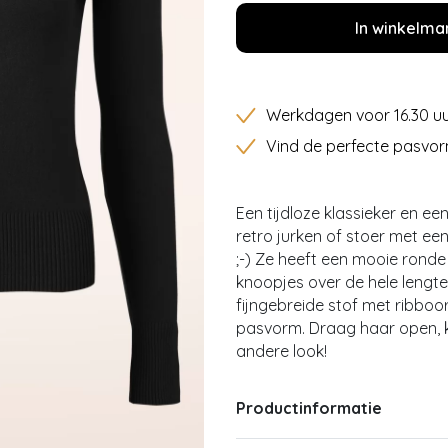
In winkelma
Werkdagen voor 16.30 uu
Vind de perfecte pasvor
Een tijdloze klassieker en e
retro jurken of stoer met een
;-) Ze heeft een mooie rond
knoopjes over de hele lengte.
fijngebreide stof met ribb
pasvorm. Draag haar open, k
andere look!
Productinformatie