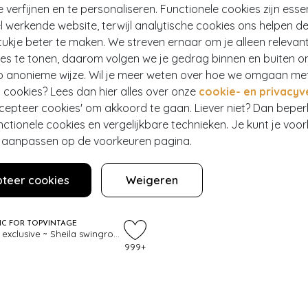
e verfijnen en te personaliseren. Functionele cookies zijn esse
 werkende website, terwijl analytische cookies ons helpen de
ukje beter te maken. We streven ernaar om je alleen relevan
ies te tonen, daarom volgen we je gedrag binnen en buiten o
p anonieme wijze. Wil je meer weten over hoe we omgaan me
 cookies? Lees dan hier alles over onze
cookie- en privacyv
ccepteer cookies' om akkoord te gaan. Liever niet? Dan bepe
nctionele cookies en vergelijkbare technieken. Je kunt je voo
er aanpassen op de voorkeuren pagina.
teer cookies
Weigeren
EF
IC FOR TOPVINTAGE
Topvintage exclusive ~ Sheila swingrok in zwart
999+