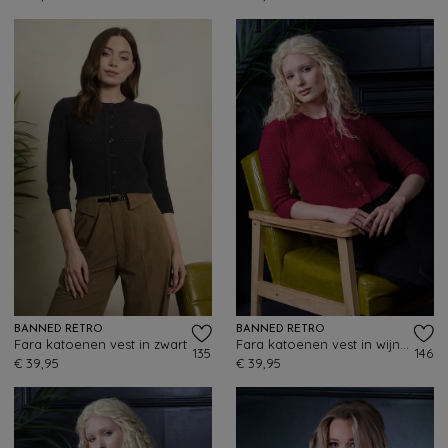
BANNED RETRO
BANNED RETRO
Fara katoenen vest in zwart
Fara katoenen vest in wijnrood
135
146
€ 39,95
€ 39,95