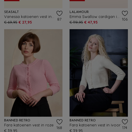
SEASALT
LALAMOUR
Vanessa katoenen vest in donker sienna
Emma Swallow cardigan in rood en blauw
87
106
€ 69,95
€ 27,95
€ 119,95
€ 47,95
BANNED RETRO
BANNED RETRO
Fara katoenen vest in roze
Fara katoenen vest in ivoor
168
174
€ 39,95
€ 39,95