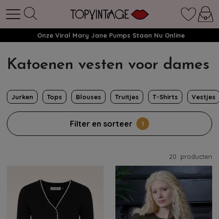
Onze Viral Mary Jane Pumps Staan Nu Online
Katoenen vesten voor dames
Jurken
Tops
Blouses
Truitjes
T-Shirts
Vestjes
Filter en sorteer
1
20
producten