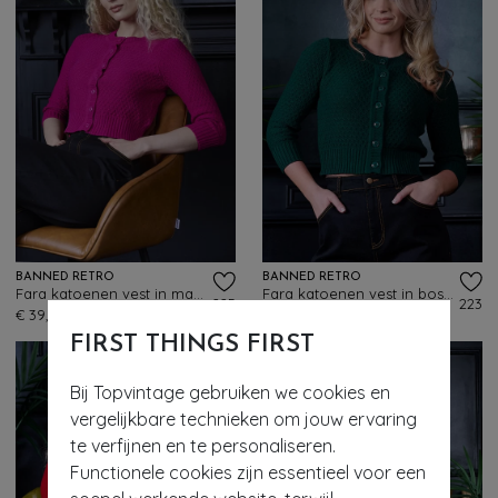
BANNED RETRO
BANNED RETRO
Fara katoenen vest in magenta
Fara katoenen vest in bosgroen
225
223
€ 39,95
€ 39,95
FIRST THINGS FIRST
Bij Topvintage gebruiken we cookies en
vergelijkbare technieken om jouw ervaring
te verfijnen en te personaliseren.
Functionele cookies zijn essentieel voor een