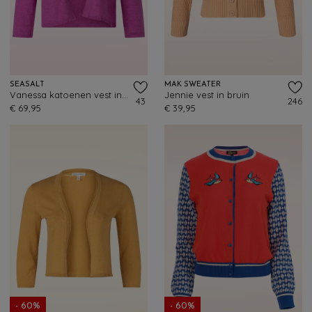
SEASALT
MAK SWEATER
Vanessa katoenen vest in wilde orchidee
Jennie vest in bruin
43
246
€ 69,95
€ 39,95
- 60%
- 60%