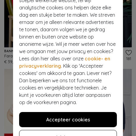
soepel werkende website, terwijl
analytische cookies ons helpen deze elke
dag een stukje beter te maken. We streven
ernaar om je alleen relevante advertenties
te tonen, daarom volgen we je gedrag
binnen en buiten onze website op
anonieme wijze. Wil je meer weten over hoe
we omgaan met jouw privacy en cookies?
BANNED RETRO
BANNED RETRO
Fara katoenen vest in rood
Fara katoenen vest in marineblauw
Lees dan hier alles over onze
cookie- en
104
181
€ 39,95
€ 39,95
privacyverklaring
. Klik op 'Accepteer
cookies' om akkoord te gaan. Liever niet?
Dan beperken we ons tot functionele
cookies en vergelijkbare technieken. Je
kunt je voorkeuren altijd later aanpassen
op de voorkeuren pagina.
Accepteer cookies