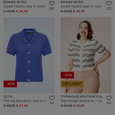
BANNED RETRO
BANNED RETRO
Sweet Hearts vest in zwart
Sweet Hearts vest in roze
183
272
€ 49,95
€ 24,95
€ 49,95
€ 24,95
- 60%
- 60%
EXCLUSIEF
ZILCH
TOPVINTAGE BOUTIQUE COLLECTION
The Ivy katoenen vest in stralend blauw
Topvintage exclusive ~ Carry vest in wit en zwart
101
101
€ 69,95
€ 27,95
€ 49,95
€ 19,95