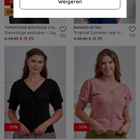
Weigeren
- 60%
EXCLUSIEF
- 61%
TOPVINTAGE BOUTIQUE COLLECTION
BANNED RETRO
Topvintage exclusive ~ Lily Flower vest in crème en roze
Tropical Summer vest in marineblauw
222
103
€ 49,95
€ 19,95
€ 55,95
€ 21,95
- 50%
- 50%