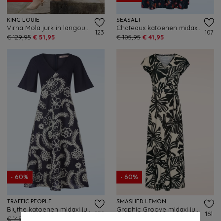
KING LOUIE
SEASALT
Virna Mola jurk in langoustine oranje
Chateaux katoenen midaxi jurk in Snapdragon Sea Cave
123
107
€ 129,95
€ 51,95
€ 105,95
€ 41,95
- 60%
- 60%
TRAFFIC PEOPLE
SMASHED LEMON
Blythe katoenen midaxi jurk in donkerblauw
Graphic Groove midaxi jurk in gebroken wit en zwart
252
161
€ 149,95
€ 59,95
€ 89,95
€ 35,95