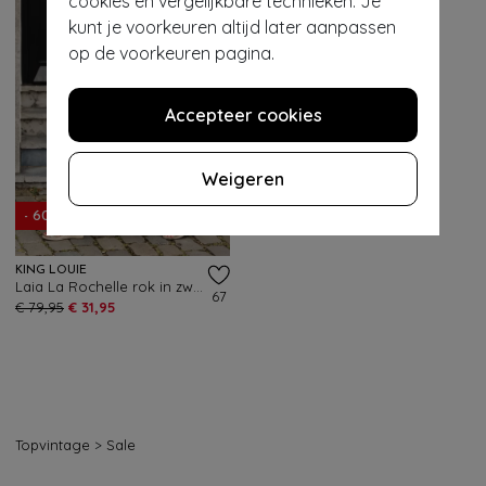
cookies en vergelijkbare technieken. Je
kunt je voorkeuren altijd later aanpassen
op de voorkeuren pagina.
Accepteer cookies
Weigeren
- 60%
KING LOUIE
Laia La Rochelle rok in zwart
67
€ 79,95
€ 31,95
Topvintage
>
Sale