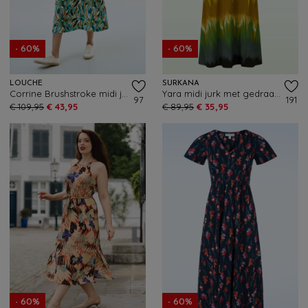
- 60%
- 60%
LOUCHE
SURKANA
Corrine Brushstroke midi jurk in groen en multi
Yara midi jurk met gedraaide halslijn in olijf
97
191
€ 109,95
€ 43,95
€ 89,95
€ 35,95
- 60%
- 60%