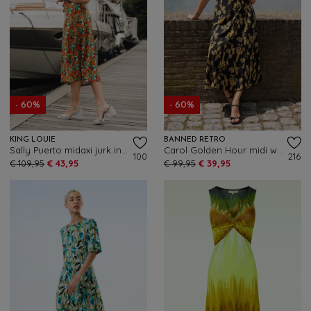
- 60%
- 60%
KING LOUIE
BANNED RETRO
Sally Puerto midaxi jurk in strong blauw
Carol Golden Hour midi wikkeljurk in zwart
100
216
€ 109,95
€ 43,95
€ 99,95
€ 39,95