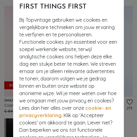
FIRST THINGS FIRST
Bij Topvintage gebruiken we cookies en
vergelijkbare technieken om jouw ervaring
te verfijnen en te personaliseren.
Functionele cookies zijn essentieel voor een
soepel werkende website, terwijl
analytische cookies ons helpen deze elke
dag een stukje beter te maken. We streven
ernaar om je alleen relevante advertenties
te tonen, daarom volgen we je gedrag
binnen en buiten onze website op
- 60%
- 60%
anonieme wijze. Wil je meer weten over hoe
we omgaan met jouw privacy en cookies?
SMASHED LEMON
VERY CHERRY
Cosmic Candy midi jurk in rood en wit
Revers Antibes midi jurk in blauw
Lees dan hier alles over onze
cookie- en
115
219
€ 89,95
€ 35,95
€ 149,95
€ 59,95
privacyverklaring
. Klik op 'Accepteer
cookies' om akkoord te gaan. Liever niet?
Dan beperken we ons tot functionele