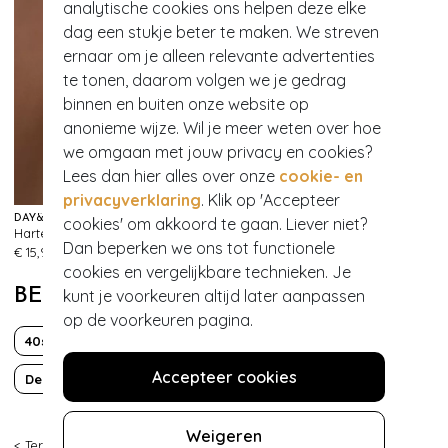
analytische cookies ons helpen deze elke
dag een stukje beter te maken. We streven
ernaar om je alleen relevante advertenties
te tonen, daarom volgen we je gedrag
binnen en buiten onze website op
anonieme wijze. Wil je meer weten over hoe
we omgaan met jouw privacy en cookies?
Lees dan hier alles over onze
cookie- en
privacyverklaring
. Klik op 'Accepteer
DAY&EVE BY GO DUTCH LABEL
MAGIC BODYFASHION
cookies' om akkoord te gaan. Liever niet?
Hartenoorbellen in goud
Dream hi bermuda in cappuccino
509
132
Dan beperken we ons tot functionele
€ 15,95
€ 54,95
cookies en vergelijkbare technieken. Je
BEKIJK MEER VAN
kunt je voorkeuren altijd later aanpassen
op de voorkeuren pagina.
40s
50s
60s
70s
Boho Chic
Classy chic
Accepteer cookies
Denim
Effen
Korte mouw
Midi
Off shoulder
Weigeren
< Terug
|
Topvintage
>
Kleding
>
Jurken
>
Effen jurken
>
Midi