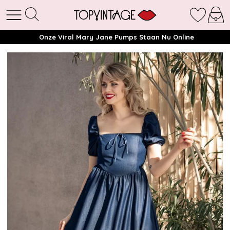
Onze Viral Mary Jane Pumps Staan Nu Online