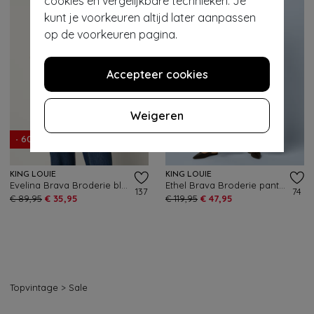
cookies en vergelijkbare technieken. Je
kunt je voorkeuren altijd later aanpassen
op de voorkeuren pagina.
Accepteer cookies
Weigeren
- 60%
- 60%
KING LOUIE
KING LOUIE
Evelina Brava Broderie blouse in wit
Ethel Brava Broderie pantalon in beacon blauw
137
74
€ 89,95
€ 35,95
€ 119,95
€ 47,95
Topvintage
>
Sale