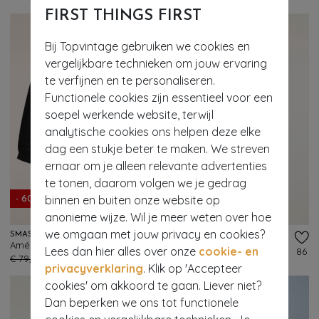
FIRST THINGS FIRST
Bij Topvintage gebruiken we cookies en
vergelijkbare technieken om jouw ervaring
te verfijnen en te personaliseren.
Functionele cookies zijn essentieel voor een
soepel werkende website, terwijl
analytische cookies ons helpen deze elke
dag een stukje beter te maken. We streven
ernaar om je alleen relevante advertenties
te tonen, daarom volgen we je gedrag
binnen en buiten onze website op
- 60%
- 60%
anonieme wijze. Wil je meer weten over hoe
we omgaan met jouw privacy en cookies?
SMASHED LEMON
SMASHED LEMON
Amélie broderie katoenen blouse in zwart
Flora geborduurde katoenen blouse in wit
Lees dan hier alles over onze
cookie- en
114
86
€ 79,95
€ 31,95
€ 79,95
€ 31,95
privacyverklaring
. Klik op 'Accepteer
cookies' om akkoord te gaan. Liever niet?
Dan beperken we ons tot functionele