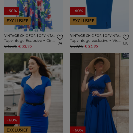
- 50%
- 60%
EXCLUSIEF
EXCLUSIEF
VINTAGE CHIC FOR TOPVINTAGE
VINTAGE CHIC FOR TOPVINTAGE
Topvintage Exclusive ~ Cindi Floral swing jurk in kobaltblauw
Topvintage exclusive ~ Victoria pencil jurk in koningsblauw
94
138
€ 65,95
€ 32,95
€ 59,95
€ 23,95
- 60%
EXCLUSIEF
- 60%