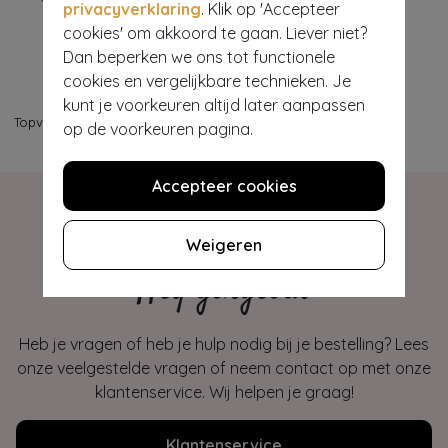
privacyverklaring
. Klik op 'Accepteer
cookies' om akkoord te gaan. Liever niet?
Dan beperken we ons tot functionele
cookies en vergelijkbare technieken. Je
kunt je voorkeuren altijd later aanpassen
Topvintage
>
Sale
op de voorkeuren pagina.
Accepteer cookies
Weigeren
Hey gorgeous
Heb je vragen of heb je hulp nodig bij je bestelling? Lees
onze veelgestelde vragen of neem contact op met onze
klantenservice. Wij helpen je graag!
Klantenservice