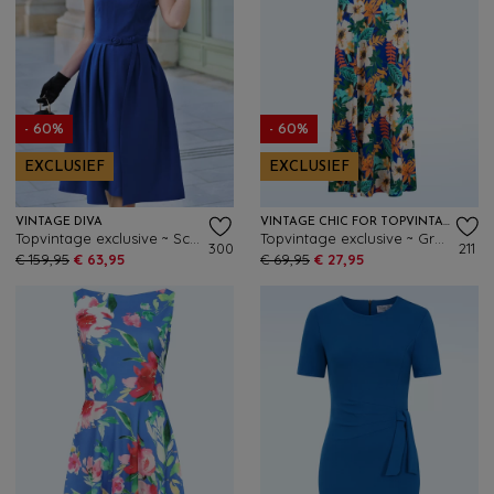
- 60%
- 60%
EXCLUSIEF
EXCLUSIEF
VINTAGE DIVA
VINTAGE CHIC FOR TOPVINTAGE
Topvintage exclusive ~ Scarlet pencil jurk met overrok in koningsblauw
Topvintage exclusive ~ Gracie tropical maxi jurk in kobalt blauw en multi
300
211
€ 159,95
€ 63,95
€ 69,95
€ 27,95