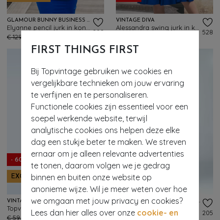
GLAMOUR BUNNY BUSINESS BABE
VINTAGE DIVA
Elyanne pencil jurk in koningsblauw
Alessandra swing jurk in koningsblauw
209
528
€ 129,95
€ 51,95
€ 149,95
€ 59,95
FIRST THINGS FIRST
Bij Topvintage gebruiken we cookies en
vergelijkbare technieken om jouw ervaring
te verfijnen en te personaliseren.
Functionele cookies zijn essentieel voor een
soepel werkende website, terwijl
analytische cookies ons helpen deze elke
dag een stukje beter te maken. We streven
ernaar om je alleen relevante advertenties
- 60%
- 61%
te tonen, daarom volgen we je gedrag
binnen en buiten onze website op
EXCLUSIEF
EXCLUSIEF
anonieme wijze. Wil je meer weten over hoe
we omgaan met jouw privacy en cookies?
VINTAGE CHIC FOR TOPVINTAGE
VINTAGE CHIC FOR TOPVINTAGE
Topvintage exclusive ~ Julie swing jurk in koningsblauw
Topvintage exclusive ~ Zenia Pencil jurk in koningsblauw
Lees dan hier alles over onze
cookie- en
201
205
€ 59,95
€ 23,95
€ 65,95
€ 25,95