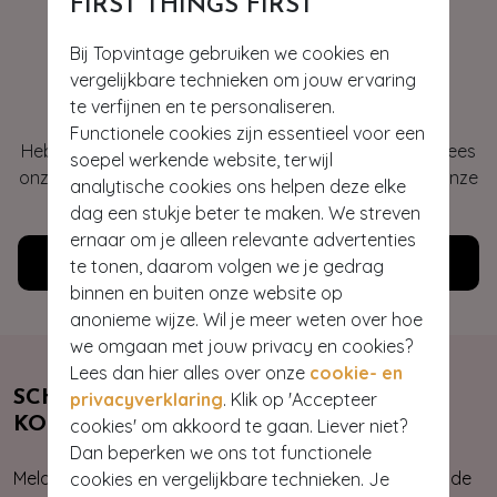
FIRST THINGS FIRST
Bij Topvintage gebruiken we cookies en
Hey gorgeous
vergelijkbare technieken om jouw ervaring
te verfijnen en te personaliseren.
Functionele cookies zijn essentieel voor een
Heb je vragen of heb je hulp nodig bij je bestelling? Lees
soepel werkende website, terwijl
onze veelgestelde vragen of neem contact op met onze
analytische cookies ons helpen deze elke
klantenservice. Wij helpen je graag!
dag een stukje beter te maken. We streven
ernaar om je alleen relevante advertenties
Klantenservice
te tonen, daarom volgen we je gedrag
binnen en buiten onze website op
anonieme wijze. Wil je meer weten over hoe
we omgaan met jouw privacy en cookies?
Lees dan hier alles over onze
cookie- en
SCHRIJF JE NU IN & ONTVANG 10%
privacyverklaring
. Klik op 'Accepteer
KORTING
cookies' om akkoord te gaan. Liever niet?
Dan beperken we ons tot functionele
Meld je aan voor onze nieuwsbrief. Zo ben je altijd op de
cookies en vergelijkbare technieken. Je