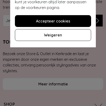
hoogte van onze nieuwste & exclusieve collecties, laatste
kunt je voorkeuren altijd later aanpassen
trends, kortingsacties en giveaways.
op de voorkeuren pagina.
Accepteer cookies
Weigeren
TOPVINTAGE STORE & OUTLET
Bezoek onze Store & Outlet in Kerkrade en laat je
inspireren door onze eigen merken en exclusieve
collecties, ontvang persoonlijk stylingadvies van onze
stylistes.
Meer informatie
SHOP