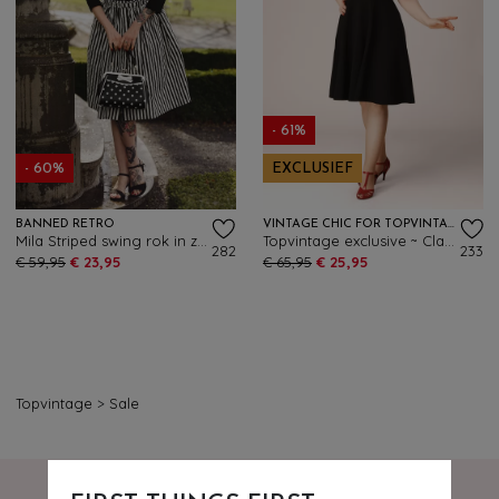
- 61%
- 60%
EXCLUSIEF
BANNED RETRO
VINTAGE CHIC FOR TOPVINTAGE
Mila Striped swing rok in zwart en wit
Topvintage exclusive ~ Clara swing jurk in zwart
282
233
€ 59,95
€ 23,95
€ 65,95
€ 25,95
Topvintage
>
Sale