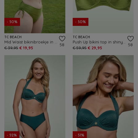
- 50%
- 50%
TC BEACH
TC BEACH
Mid Waist bikinibroekje in shiny kiwi groen
Push Up bikini top in shiny kiwi groen
58
58
€ 39,95
€ 19,95
€ 59,95
€ 29,95
- 52%
- 51%