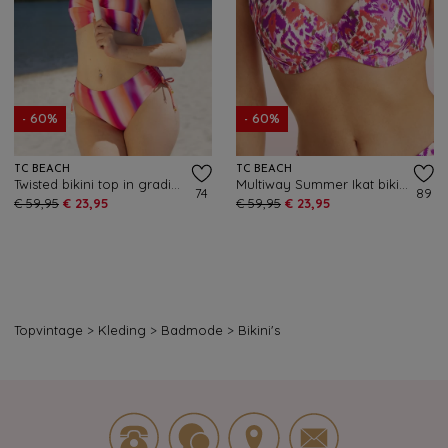
- 60%
- 60%
TC BEACH
TC BEACH
Twisted bikini top in gradient roze
Multiway Summer Ikat bikini top in paars en multi
74
89
€ 59,95
€ 23,95
€ 59,95
€ 23,95
Topvintage
>
Kleding
>
Badmode
>
Bikini's