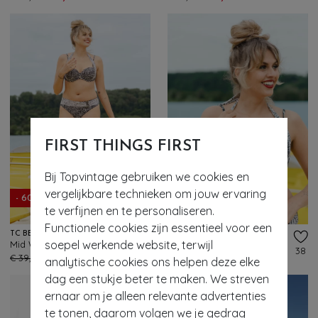
FIRST THINGS FIRST
Bij Topvintage gebruiken we cookies en
vergelijkbare technieken om jouw ervaring
- 60%
- 60%
te verfijnen en te personaliseren.
Functionele cookies zijn essentieel voor een
TC BEACH
TC BEACH
soepel werkende website, terwijl
Mid Waist Little Leopard bikinibroekje in zwart en crème
Multiway Little Leopard bikini top in zwart en crème
30
38
€ 39,95
€ 15,95
€ 64,95
€ 25,95
analytische cookies ons helpen deze elke
dag een stukje beter te maken. We streven
ernaar om je alleen relevante advertenties
te tonen, daarom volgen we je gedrag