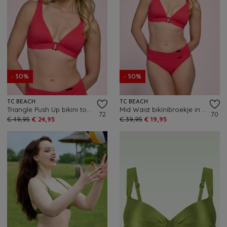
- 50%
- 50%
TC BEACH
TC BEACH
Triangle Push Up bikini top in felrood
Mid Waist bikinibroekje in felrood
72
70
€ 49,95
€ 24,95
€ 39,95
€ 19,95