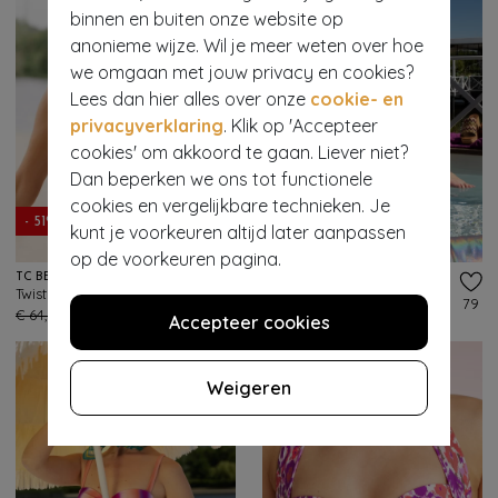
binnen en buiten onze website op
anonieme wijze. Wil je meer weten over hoe
we omgaan met jouw privacy en cookies?
Lees dan hier alles over onze
cookie- en
privacyverklaring
. Klik op 'Accepteer
cookies' om akkoord te gaan. Liever niet?
Dan beperken we ons tot functionele
cookies en vergelijkbare technieken. Je
- 51%
- 60%
kunt je voorkeuren altijd later aanpassen
op de voorkeuren pagina.
TC BEACH
TC BEACH
Twisted bikini top in inktblauw
Twisted bikini top in wilde bes
18
79
€ 64,95
€ 31,95
€ 59,95
€ 23,95
Accepteer cookies
Weigeren