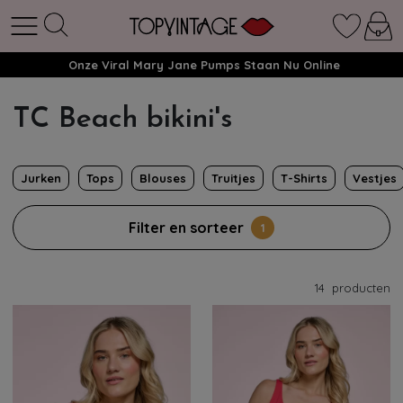
Onze Viral Mary Jane Pumps Staan Nu Online
TC Beach bikini's
Jurken
Tops
Blouses
Truitjes
T-Shirts
Vestjes
Filter en sorteer
1
14
producten