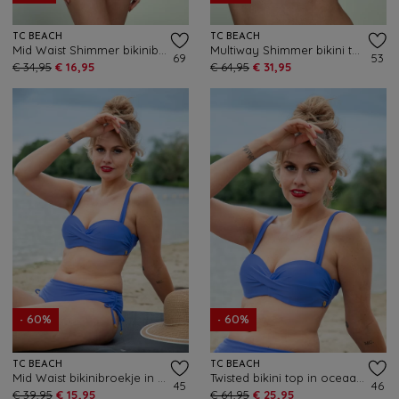
TC BEACH
TC BEACH
Mid Waist Shimmer bikinibroekje in flessengroen
Multiway Shimmer bikini top in flessengroen
69
53
€ 34,95
€ 16,95
€ 64,95
€ 31,95
- 60%
- 60%
TC BEACH
TC BEACH
Mid Waist bikinibroekje in oceaan blauw
Twisted bikini top in oceaan blauw
45
46
€ 39,95
€ 15,95
€ 64,95
€ 25,95