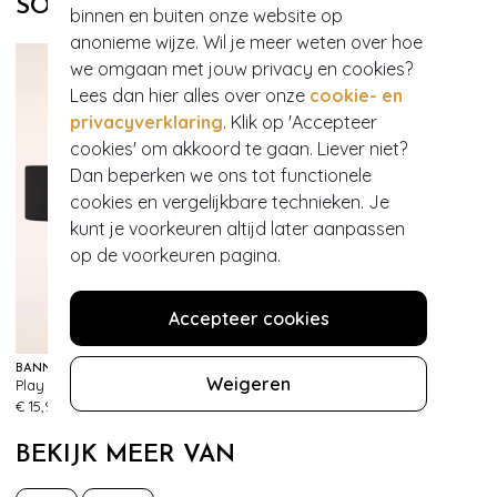
SOORTGELIJKE PRODUCTEN
binnen en buiten onze website op
anonieme wijze. Wil je meer weten over hoe
we omgaan met jouw privacy en cookies?
Lees dan hier alles over onze
cookie- en
privacyverklaring
. Klik op 'Accepteer
cookies' om akkoord te gaan. Liever niet?
Dan beperken we ons tot functionele
cookies en vergelijkbare technieken. Je
kunt je voorkeuren altijd later aanpassen
op de voorkeuren pagina.
Accepteer cookies
BANNED RETRO
BANNED RETRO
Weigeren
Play It Right Bow-riem in zwart
Play It Right riem in rood
483
368
€ 15,95
€ 15,95
BEKIJK MEER VAN