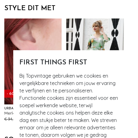
STYLE DIT MET
FIRST THINGS FIRST
Bij Topvintage gebruiken we cookies en
vergelijkbare technieken om jouw ervaring
te verfijnen en te personaliseren.
- 60%
- 60%
Functionele cookies zijn essentieel voor een
soepel werkende website, terwijl
URBAN HIPPIES
K-DESIGN
analytische cookies ons helpen deze elke
Merle oorbellen in oceaan
Petal Promise maxi jurk in gebroken wit en multi
63
267
€ 34,95
€ 13,95
€ 99,95
€ 39,95
dag een stukje beter te maken. We streven
ernaar om je alleen relevante advertenties
te tonen, daarom volgen we je gedrag