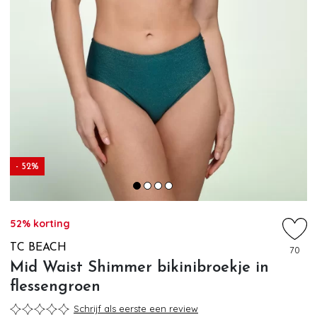
- 52%
52% korting
TC BEACH
70
Mid Waist Shimmer bikinibroekje in
flessengroen
Schrijf als eerste een review