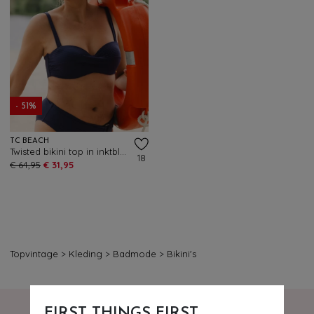
- 51%
TC BEACH
Twisted bikini top in inktblauw
18
€ 64,95
€ 31,95
Topvintage
>
Kleding
>
Badmode
>
Bikini's
FIRST THINGS FIRST