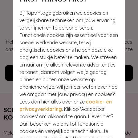
Bij Topvintage gebruiken we cookies en
vergelijkbare technieken om jouw ervaring
Hey gorgeous
te verfijnen en te personaliseren.
Functionele cookies zijn essentieel voor een
Heb je vragen of heb je hulp nodig bij je bestelling? Lees
soepel werkende website, terwijl
onze veelgestelde vragen of neem contact op met onze
analytische cookies ons helpen deze elke
klantenservice. Wij helpen je graag!
dag een stukje beter te maken. We streven
ernaar om je alleen relevante advertenties
te tonen, daarom volgen we je gedrag
Klantenservice
binnen en buiten onze website op
anonieme wijze. Wil je meer weten over hoe
we omgaan met jouw privacy en cookies?
Lees dan hier alles over onze
cookie- en
privacyverklaring
. Klik op 'Accepteer
SCHRIJF JE NU IN & ONTVANG 10%
cookies' om akkoord te gaan. Liever niet?
KORTING
Dan beperken we ons tot functionele
cookies en vergelijkbare technieken. Je
Meld je aan voor onze nieuwsbrief. Zo ben je altijd op de