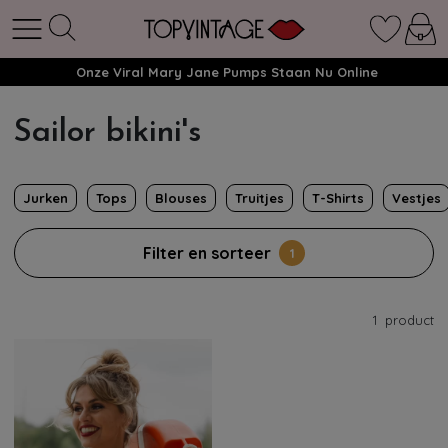
Onze Viral Mary Jane Pumps Staan Nu Online
Sailor bikini's
Jurken
Tops
Blouses
Truitjes
T-Shirts
Vestjes
Filter en sorteer
1
1
product