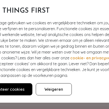
T THINGS FIRST
tage gebruiken we cookies en vergelijkbare technieken om jo
e verfijnen en te personaliseren. Functionele cookies zijn esse
 werkende website, terwijl analytische cookies ons helpen de
ukje beter te maken. We streven ernaar om je alleen relevan
ies te tonen, daarom volgen we je gedrag binnen en buiten o
Hey gorgeous
p anonieme wijze. Wil je meer weten over hoe we omgaan me
 cookies? Lees dan hier alles over onze
cookie- en privacyv
ccepteer cookies' om akkoord te gaan. Liever niet? Dan bepe
estelling? Lees onze veelgestelde vragen of neem contact op m
nctionele cookies en vergelijkbare technieken. Je kunt je voo
er aanpassen op de voorkeuren pagina.
WE ZIJN NU OPEN
teer cookies
Weigeren
Klantenservice