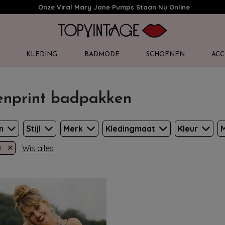
Onze Viral Mary Jane Pumps Staan Nu Online
KLEDING
BADMODE
SCHOENEN
ACC
enprint badpakken
en
Stijl
Merk
Kledingmaat
Kleur
M
×
Wis alles
t