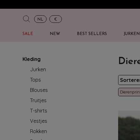
NL
€
SALE
NEW
BEST SELLERS
JURKEN
Kleding
Dier
Jurken
Tops
Sorter
Blouses
Dierenprin
Truitjes
T-shirts
Vestjes
Rokken