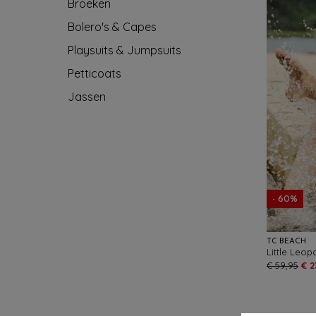
Broeken
Bolero's & Capes
Playsuits & Jumpsuits
Petticoats
Jassen
- 60%
TC BEACH
€ 59,95
€ 2