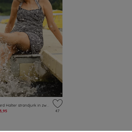
Little Leopard Halter strandjurk in zwart en crème
3,95
47