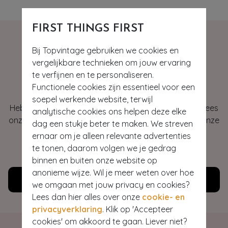
FIRST THINGS FIRST
Bij Topvintage gebruiken we cookies en
vergelijkbare technieken om jouw ervaring
Hey gorgeous
te verfijnen en te personaliseren.
Functionele cookies zijn essentieel voor een
soepel werkende website, terwijl
Heb je vragen of heb je hulp nodig bij je bestelling? Lees
analytische cookies ons helpen deze elke
onze veelgestelde vragen of neem contact op met onze
dag een stukje beter te maken. We streven
klantenservice. Wij helpen je graag!
ernaar om je alleen relevante advertenties
te tonen, daarom volgen we je gedrag
WE ZIJN NU OPEN
binnen en buiten onze website op
anonieme wijze. Wil je meer weten over hoe
Klantenservice
we omgaan met jouw privacy en cookies?
Lees dan hier alles over onze
cookie- en
privacyverklaring
. Klik op 'Accepteer
cookies' om akkoord te gaan. Liever niet?