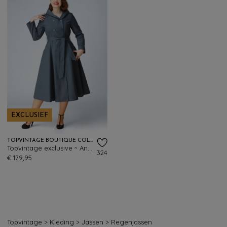
EXCLUSIEF
TOPVINTAGE BOUTIQUE COLLECTION
Topvintage exclusive ~ Anna Hooded waterafstotende jas in leiblauw
324
€ 179,95
Topvintage
>
Kleding
>
Jassen
>
Regenjassen