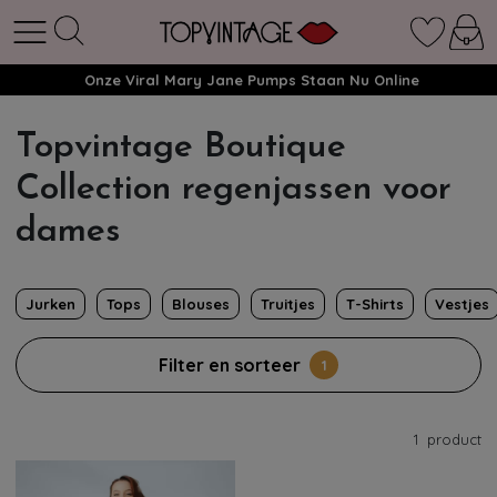
Onze Viral Mary Jane Pumps Staan Nu Online
Topvintage Boutique
Collection regenjassen voor
dames
Jurken
Tops
Blouses
Truitjes
T-Shirts
Vestjes
Filter en sorteer
1
1
product