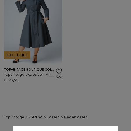
EXCLUSIEF
TOPVINTAGE BOUTIQUE COLLECTION
Topvintage exclusive ~ Anna Hooded waterafstotende jas in leiblauw
326
€ 179,95
Topvintage
>
Kleding
>
Jassen
>
Regenjassen