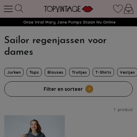
Onze Viral Mary Jane Pumps Staan Nu Online
Sailor regenjassen voor
dames
Jurken
Tops
Blouses
Truitjes
T-Shirts
Vestjes
Filter en sorteer
1
1
product