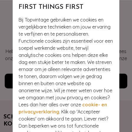
FIRST THINGS FIRST
Bij Topvintage gebruiken we cookies en
vergelijkbare technieken om jouw ervaring
Hey gorgeous
te verfijnen en te personaliseren.
Functionele cookies zijn essentieel voor een
soepel werkende website, terwijl
Heb je vragen of heb je hulp nodig bij je bestelling? Lees
analytische cookies ons helpen deze elke
onze veelgestelde vragen of neem contact op met onze
dag een stukje beter te maken. We streven
klantenservice. Wij helpen je graag!
ernaar om je alleen relevante advertenties
te tonen, daarom volgen we je gedrag
Klantenservice
binnen en buiten onze website op
anonieme wijze. Wil je meer weten over hoe
we omgaan met jouw privacy en cookies?
Lees dan hier alles over onze
cookie- en
privacyverklaring
. Klik op 'Accepteer
SCHRIJF JE NU IN & ONTVANG 10%
cookies' om akkoord te gaan. Liever niet?
KORTING
Dan beperken we ons tot functionele