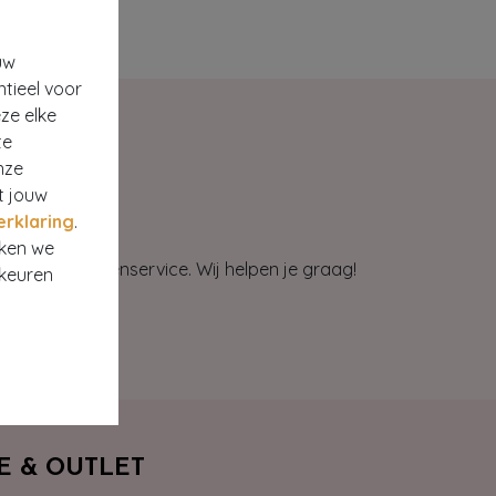
uw
ntieel voor
ze elke
te
nze
t jouw
erklaring
.
rken we
et onze klantenservice. Wij helpen je graag!
rkeuren
E & OUTLET