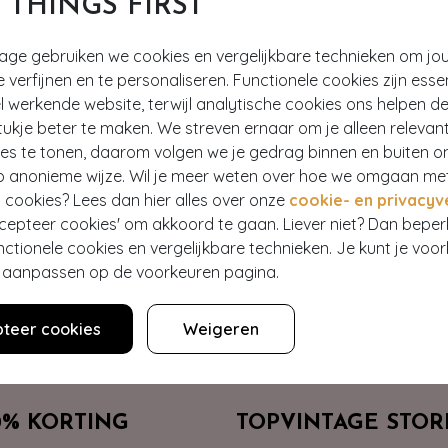
T THINGS FIRST
tage gebruiken we cookies en vergelijkbare technieken om jo
e verfijnen en te personaliseren. Functionele cookies zijn esse
 werkende website, terwijl analytische cookies ons helpen de
ukje beter te maken. We streven ernaar om je alleen relevan
ies te tonen, daarom volgen we je gedrag binnen en buiten o
Hey gorgeous
p anonieme wijze. Wil je meer weten over hoe we omgaan me
 cookies? Lees dan hier alles over onze
cookie- en privacyv
ccepteer cookies' om akkoord te gaan. Liever niet? Dan bepe
estelling? Lees onze veelgestelde vragen of neem contact op m
nctionele cookies en vergelijkbare technieken. Je kunt je voo
er aanpassen op de voorkeuren pagina.
Klantenservice
teer cookies
Weigeren
0% KORTING
TOPVINTAGE STOR