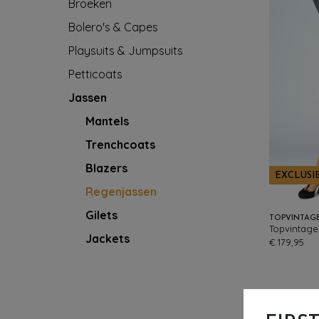
Broeken
Bolero's & Capes
Playsuits & Jumpsuits
Petticoats
Jassen
Mantels
Trenchcoats
Blazers
EXCLUSI
Regenjassen
Gilets
TOPVINTAG
Jackets
€ 179,95