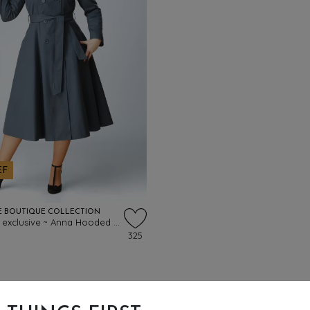
EF
E BOUTIQUE COLLECTION
Topvintage exclusive ~ Anna Hooded waterafstotende jas in leiblauw
325