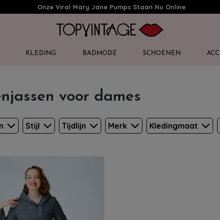
Onze Viral Mary Jane Pumps Staan Nu Online
KLEDING
BADMODE
SCHOENEN
ACC
njassen voor dames
en
Stijl
Tijdlijn
Merk
Kledingmaat