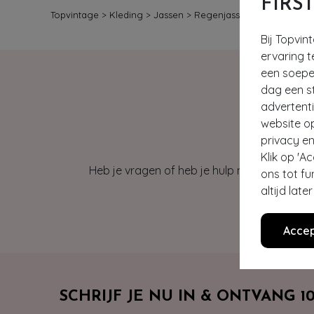
FIRS
Topvintage
>
Kleding
>
Jassen
>
Regenjassen
Bij Topvin
ervaring t
een soepel
dag een st
advertent
website o
privacy en
Klik op 'A
Heb je vragen of heb je hulp nodig bij je b
ons tot fu
altijd lat
Accep
SCHRIJF JE NU IN & ONTVANG 1