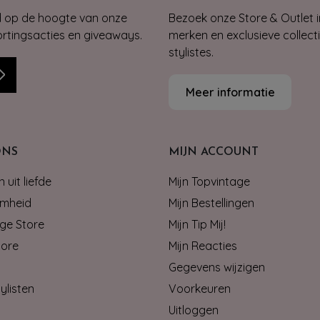
jd op de hoogte van onze
Bezoek onze Store & Outlet i
kortingsacties en giveaways.
merken en exclusieve collect
stylistes.
Meer informatie
ONS
MIJN ACCOUNT
 uit liefde
Mijn Topvintage
mheid
Mijn Bestellingen
ge Store
Mijn Tip Mij!
tore
Mijn Reacties
Gegevens wijzigen
ylisten
Voorkeuren
Uitloggen